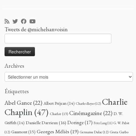
Tweets de @michelsanvoisin
Rechercher :
Archives
Archives
Étiquettes
Charlie
Abel Gance
(22)
Albert Préjean
(14)
Charles Boyer
(12)
Chaplin
(47)
Cinémagazine
(22)
D. W.
Charlot
(13)
Doringe
(17)
Danielle Darrieux
(16)
Griffith
(14)
G. W. Pabst
Fritz Lang
(11)
Georges Méliès
(19)
Gaumont
(15)
Greta Garbo
(12)
Germaine Dulac
(12)