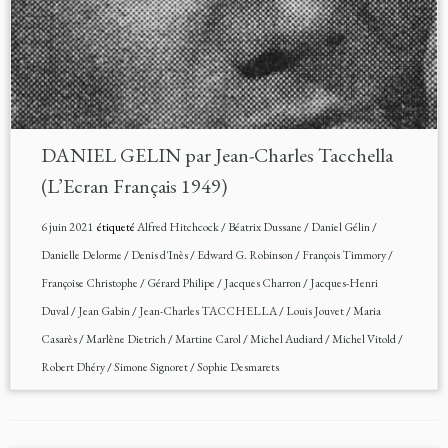
DANIEL GELIN par Jean-Charles Tacchella
(L’Ecran Français 1949)
6 juin 2021
étiqueté
Alfred Hitchcock
/
Béatrix Dussane
/
Daniel Gélin
/
Danielle Delorme
/
Denis d'Inès
/
Edward G. Robinson
/
François Timmory
/
Françoise Christophe
/
Gérard Philipe
/
Jacques Charron
/
Jacques-Henri
Duval
/
Jean Gabin
/
Jean-Charles TACCHELLA
/
Louis Jouvet
/
Maria
Casarès
/
Marlène Dietrich
/
Martine Carol
/
Michel Audiard
/
Michel Vitold
/
Robert Dhéry
/
Simone Signoret
/
Sophie Desmarets