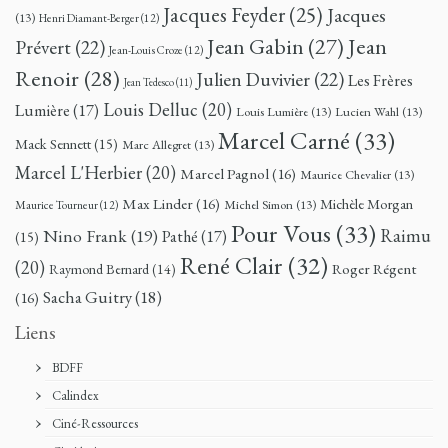
Jacques Feyder
(25)
Jacques
(13)
Henri Diamant-Berger
(12)
Jean
Jean Gabin
(27)
Prévert
(22)
Jean-Louis Croze
(12)
Renoir
(28)
Julien Duvivier
(22)
Les Frères
Jean Tedesco
(11)
Louis Delluc
(20)
Lumière
(17)
Louis Lumière
(13)
Lucien Wahl
(13)
Marcel Carné
(33)
Mack Sennett
(15)
Marc Allegret
(13)
Marcel L'Herbier
(20)
Marcel Pagnol
(16)
Maurice Chevalier
(13)
Max Linder
(16)
Michèle Morgan
Michel Simon
(13)
Maurice Tourneur
(12)
Pour Vous
(33)
Nino Frank
(19)
Raimu
Pathé
(17)
(15)
René Clair
(32)
(20)
Roger Régent
Raymond Bernard
(14)
Sacha Guitry
(18)
(16)
Liens
BDFF
Calindex
Ciné-Ressources