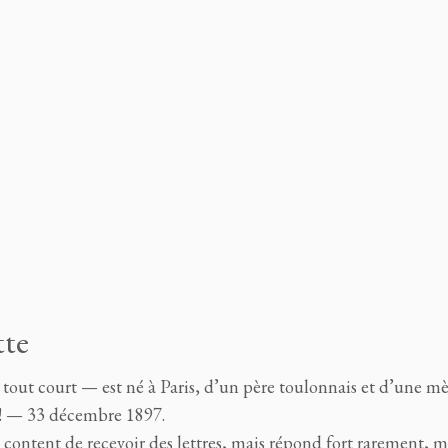
tte
out court — est né à Paris, d’un père toulonnais et d’une m
ut ! — 33 décembre 1897.
rès content de recevoir des lettres, mais répond fort rarement, 