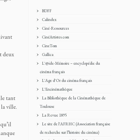
BDFF
Calindex
Ciné-Ressources
uivant
CinéArtistes.com
CineTom
et deux
Gallica
L'@ide-Mémoire – encyclopédie du
cinéma français
L'Age d'Or du cinéma français
L'Encinémathèque
lle tant
La Bibliothèque de la Cinémathèque de
a ville.
Toulouse
La Revue 1895
 qu’il
Le site de l'AFRHC (Association française
 manque
de recherche sur l’histoire du cinéma)