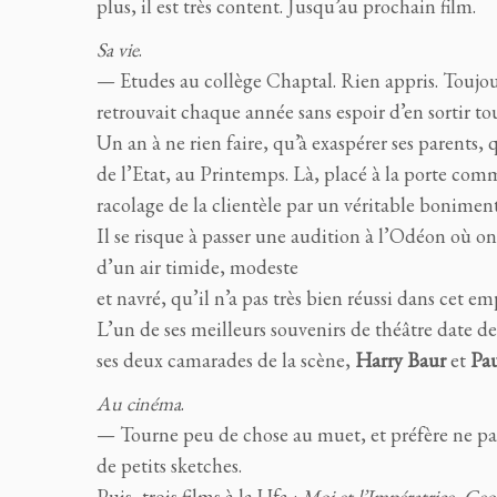
plus, il est très content. Jusqu’au prochain film.
Sa vie
.
— Etudes au collège Chaptal. Rien appris. Toujour
retrouvait chaque année sans espoir d’en sortir tou
Un an à ne rien faire, qu’à exaspérer ses parents,
de l’Etat, au Printemps. Là, placé à la porte com
racolage de la clientèle par un véritable bonimen
Il se risque à passer une audition à l’Odéon où o
d’un air timide, modeste
et navré, qu’il n’a pas très bien réussi dans cet em
L’un de ses meilleurs souvenirs de théâtre date de
ses deux camarades de la scène,
Harry Baur
et
Pau
Au cinéma
.
— Tourne peu de chose au muet, et préfère ne pa
de petits sketches.
Puis, trois films à la Ufa :
Moi et l’Impératrice
,
Geor