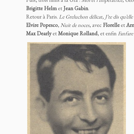
Brigitte Helm
et
Jean Gabin
.
Retour à Paris.
Le Greluchon délicat
,
J’te dis qu’elle 
Elvire Popesco
,
Nuit de noces
, avec
Florelle
et
Ar
Max Dearly
et
Monique Rolland
, et enfin
Fanfare