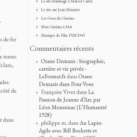
Le site hommage à Marcel Carné
Le site sur Jean Mounier
Les Gens du Cinéma
y
Mon Cinéma à Moi
Musique de Film 1928/1945
s de fer
Commentaires récents
e
e tenue.
Orane Demazis : biographie,
clare,
carrière et vie privée -
LeFormat.fr
dans
Orane
ules.
Demazis dans Pour Vous
à côté de
Françoise Vivet
dans
La
Passion de Jeanne d’Arc par
Léon Moussinac (L’Humanité
1928)
r dans
philippe m.
dans
Au Lapin-
Agile avec Bill Bocketts et
vec