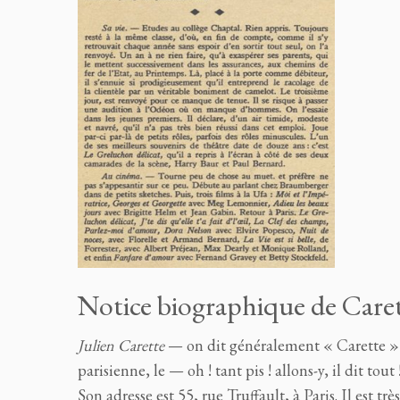
Notice biographique de Care
Julien Carette
— on dit généralement « Carette » t
parisienne, le — oh ! tant pis ! allons-y, il dit to
Son adresse est 55, rue Truffault, à Paris. Il est t