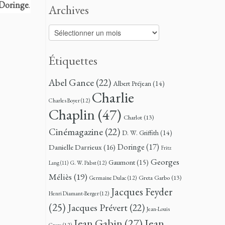
Doringe
.
Archives
Archives
Étiquettes
Abel Gance
(22)
Albert Préjean
(14)
Charlie
Charles Boyer
(12)
Chaplin
(47)
Charlot
(13)
Cinémagazine
(22)
D. W. Griffith
(14)
Doringe
(17)
Danielle Darrieux
(16)
Fritz
Georges
Gaumont
(15)
G. W. Pabst
(12)
Lang
(11)
Méliès
(19)
Greta Garbo
(13)
Germaine Dulac
(12)
Jacques Feyder
Henri Diamant-Berger
(12)
(25)
Jacques Prévert
(22)
Jean-Louis
Jean
Jean Gabin
(27)
Croze
(12)