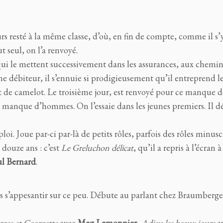
s resté à la même classe, d’où, en fin de compte, comme il s’
t seul, on l’a renvoyé.
 qui le mettent successivement dans les assurances, aux chemin
me débiteur, il s’ennuie si prodigieusement qu’il entreprend l
t de camelot. Le troisième jour, est renvoyé pour ce manque d
n manque d’hommes. On l’essaie dans les jeunes premiers. Il dé
ploi. Joue par-ci par-là de petits rôles, parfois des rôles minusc
 douze ans : c’est
Le Greluchon délicat
, qu’il a repris à l’écran 
l Bernard
.
s s’appesantir sur ce peu. Débute au parlant chez Braumberge
ges et Georgette
avec
Meg Lemonnier
,
Adieu les beaux jours
a