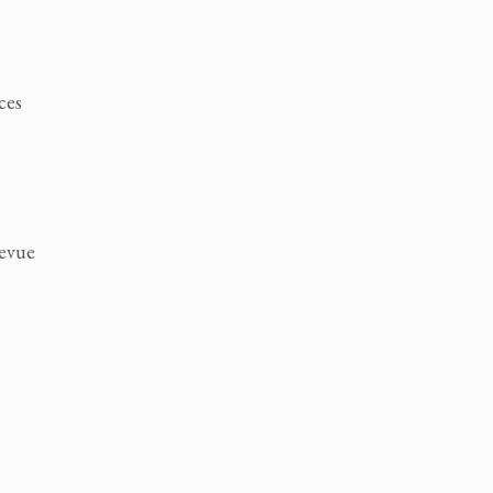
ces
revue