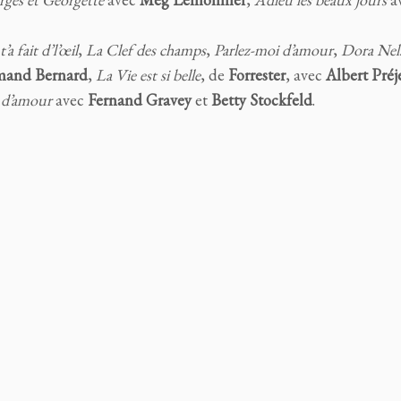
t’a fait d’l’œil
,
La Clef des champs
,
Parlez-moi d’amour
,
Dora Nel
mand Bernard
,
La Vie est si belle
, de
Forrester
, avec
Albert Préj
 d’amour
avec
Fernand Gravey
et
Betty Stockfeld
.