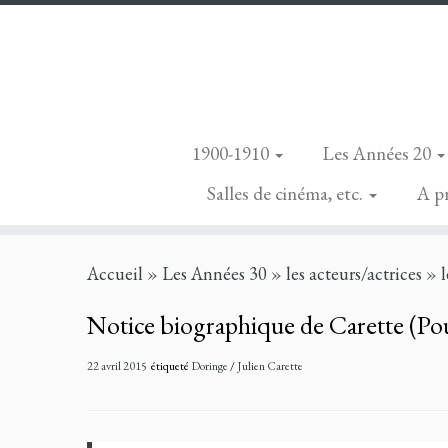
1900-1910
Les Années 20
Salles de cinéma, etc.
A p
Skip
Accueil
»
Les Années 30
»
les acteurs/actrices
»
to
content
Notice biographique de Carette (Po
22 avril 2015
étiqueté
Doringe
/
Julien Carette