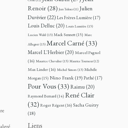
Renoir
(28)
Julien
Jean Tedesco
(11)
Duvivier
(22)
Les Frères Lumière
(17)
Louis Delluc
(20)
Louis Lumière
(13)
Mack Sennett
(15)
Lucien Wahl
(13)
Marc
Marcel Carné
(33)
Allegret
(13)
Marcel L'Herbier
(20)
Marcel Pagnol
(16)
Maurice Chevalier
(13)
Maurice Tourneur
(12)
Max Linder
(16)
Michèle
Michel Simon
(13)
Nino Frank
(19)
Pathé
(17)
Morgan
(15)
Pour Vous
(33)
Raimu
(20)
René Clair
Raymond Bernard
(14)
(32)
Sacha Guitry
Roger Régent
(16)
ère
(18)
Liens
malgré