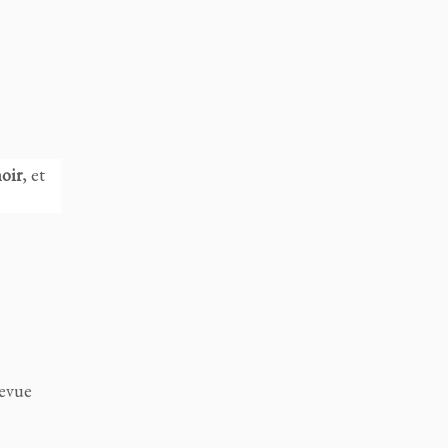
oir
, et
revue