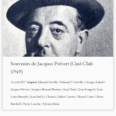
Souvenirs de Jacques Prévert (Ciné-Club
1949)
11 avril 2017
étiqueté
Edmond Gréville
/
Edmond T.Gréville
/
Georges Sadoul
/
Jacques Prévert
/
Jacques-Bernard Brunius
/
Jean Dasté
/
Jean Rougeul
/
Jean-
Louis Barrault
/
Jean-Paul Le Chanois
/
Julien Carette
/
Marcel Carné
/
Pierre
Batcheff
/
Pierre Laroche
/
Sylvain Itkine