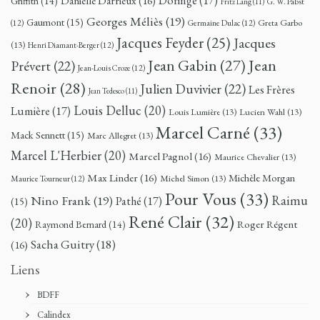
Doringe
(17)
Danielle Darrieux
(16)
Griffith
(14)
G. W. Pabst
Fritz Lang
(11)
Georges Méliès
(19)
Gaumont
(15)
Greta Garbo
(12)
Germaine Dulac
(12)
Jacques Feyder
(25)
Jacques
(13)
Henri Diamant-Berger
(12)
Jean
Jean Gabin
(27)
Prévert
(22)
Jean-Louis Croze
(12)
Renoir
(28)
Julien Duvivier
(22)
Les Frères
Jean Tedesco
(11)
Louis Delluc
(20)
Lumière
(17)
Louis Lumière
(13)
Lucien Wahl
(13)
Marcel Carné
(33)
Mack Sennett
(15)
Marc Allegret
(13)
Marcel L'Herbier
(20)
Marcel Pagnol
(16)
Maurice Chevalier
(13)
Max Linder
(16)
Michèle Morgan
Michel Simon
(13)
Maurice Tourneur
(12)
Pour Vous
(33)
Nino Frank
(19)
Raimu
Pathé
(17)
(15)
René Clair
(32)
(20)
Roger Régent
Raymond Bernard
(14)
Sacha Guitry
(18)
(16)
Liens
BDFF
Calindex