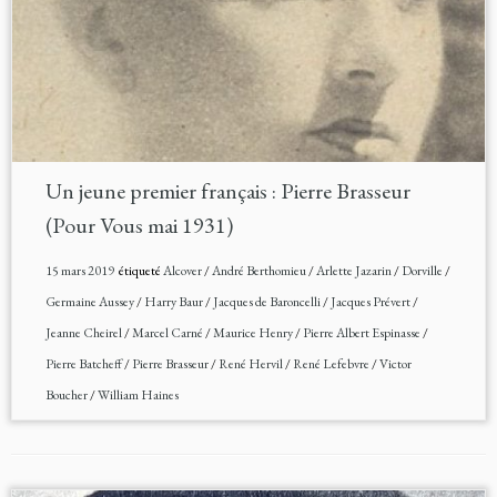
Un jeune premier français : Pierre Brasseur
(Pour Vous mai 1931)
15 mars 2019
étiqueté
Alcover
/
André Berthomieu
/
Arlette Jazarin
/
Dorville
/
Germaine Aussey
/
Harry Baur
/
Jacques de Baroncelli
/
Jacques Prévert
/
Jeanne Cheirel
/
Marcel Carné
/
Maurice Henry
/
Pierre Albert Espinasse
/
Pierre Batcheff
/
Pierre Brasseur
/
René Hervil
/
René Lefebvre
/
Victor
Boucher
/
William Haines