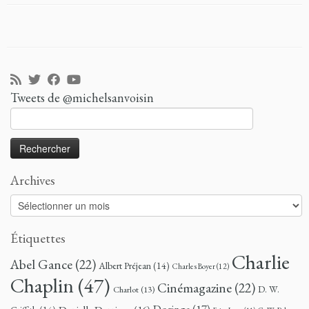
Tweets de @michelsanvoisin
Rechercher :
Archives
Archives
Étiquettes
Charlie
Abel Gance
(22)
Albert Préjean
(14)
Charles Boyer
(12)
Chaplin
(47)
Cinémagazine
(22)
D. W.
Charlot
(13)