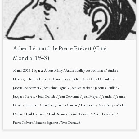
Adieu Léonard de Pierre Prévert (Ciné-
Mondial 1943)
30 mai 2016
étiqueté
Albert Rémy
/
André Halley des Fontaines
/
Andrée
Nicolas
/
Charles Trenet
/
Denise Grey
/
Didier Daix
/
Guy Decomble
/
Jacqueline Bouvier
/
Jacqueline Pagnol
/
Jacques Becker
/
Jacques Dufilho
/
Jacques Prévert
/
Jean Derode
/
Jean Dorvanne
/
Jean Meyer
/
Jeander
/
Jeanne
Dussol
/
Jeannette Chauffour
/
Julien Carette
/
Lou Bonin
/
Max Douy
/
Michel
Despré
/
Paul Frankeur
/
Paul Pavaux
/
Pierre Brasseur
/
Pierre Leprohon
/
Pierre Prévert
/
Simone Signoret
/
Yves Deniaud