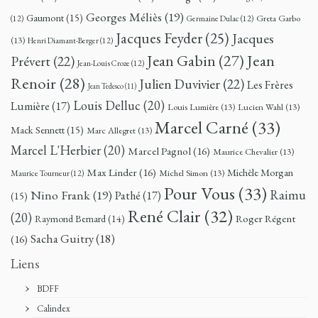
Georges Méliès
(19)
Gaumont
(15)
Greta Garbo
(12)
Germaine Dulac
(12)
Jacques Feyder
(25)
Jacques
(13)
Henri Diamant-Berger
(12)
Jean
Jean Gabin
(27)
Prévert
(22)
Jean-Louis Croze
(12)
Renoir
(28)
Julien Duvivier
(22)
Les Frères
Jean Tedesco
(11)
Louis Delluc
(20)
Lumière
(17)
Louis Lumière
(13)
Lucien Wahl
(13)
Marcel Carné
(33)
Mack Sennett
(15)
Marc Allegret
(13)
Marcel L'Herbier
(20)
Marcel Pagnol
(16)
Maurice Chevalier
(13)
Max Linder
(16)
Michèle Morgan
Michel Simon
(13)
Maurice Tourneur
(12)
Pour Vous
(33)
Nino Frank
(19)
Raimu
Pathé
(17)
(15)
René Clair
(32)
(20)
Roger Régent
Raymond Bernard
(14)
Sacha Guitry
(18)
(16)
Liens
BDFF
Calindex