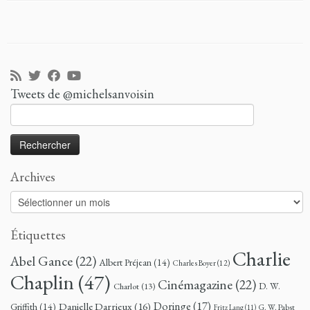
Tweets de @michelsanvoisin
Rechercher :
Archives
Archives
Étiquettes
Charlie
Abel Gance
(22)
Albert Préjean
(14)
Charles Boyer
(12)
Chaplin
(47)
Cinémagazine
(22)
D. W.
Charlot
(13)
Doringe
(17)
Danielle Darrieux
(16)
Griffith
(14)
G. W. Pabst
Fritz Lang
(11)