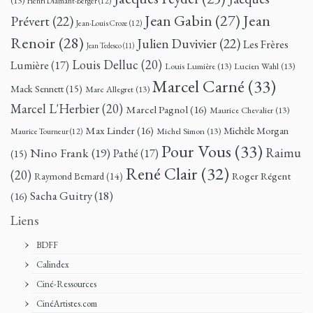
(13)
Henri Diamant-Berger
(12)
Jean
Jean Gabin
(27)
Prévert
(22)
Jean-Louis Croze
(12)
Renoir
(28)
Julien Duvivier
(22)
Les Frères
Jean Tedesco
(11)
Louis Delluc
(20)
Lumière
(17)
Louis Lumière
(13)
Lucien Wahl
(13)
Marcel Carné
(33)
Mack Sennett
(15)
Marc Allegret
(13)
Marcel L'Herbier
(20)
Marcel Pagnol
(16)
Maurice Chevalier
(13)
Max Linder
(16)
Michèle Morgan
Michel Simon
(13)
Maurice Tourneur
(12)
Pour Vous
(33)
Nino Frank
(19)
Raimu
Pathé
(17)
(15)
René Clair
(32)
(20)
Roger Régent
Raymond Bernard
(14)
Sacha Guitry
(18)
(16)
Liens
BDFF
Calindex
Ciné-Ressources
CinéArtistes.com