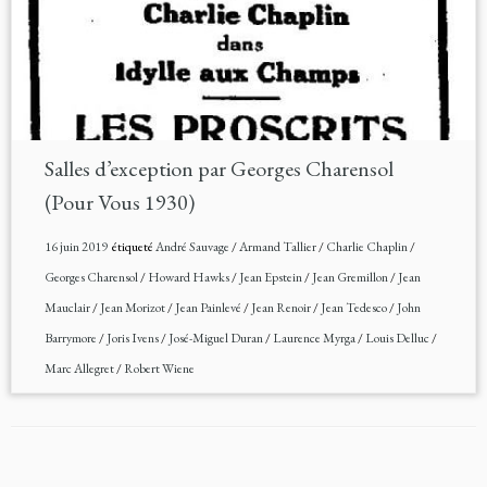
Salles d’exception par Georges Charensol
(Pour Vous 1930)
16 juin 2019
étiqueté
André Sauvage
/
Armand Tallier
/
Charlie Chaplin
/
Georges Charensol
/
Howard Hawks
/
Jean Epstein
/
Jean Gremillon
/
Jean
Mauclair
/
Jean Morizot
/
Jean Painlevé
/
Jean Renoir
/
Jean Tedesco
/
John
Barrymore
/
Joris Ivens
/
José-Miguel Duran
/
Laurence Myrga
/
Louis Delluc
/
Marc Allegret
/
Robert Wiene