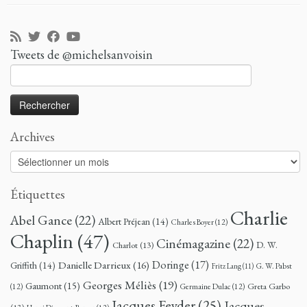
Tweets de @michelsanvoisin
Rechercher :
Archives
Archives
Étiquettes
Charlie
Abel Gance
(22)
Albert Préjean
(14)
Charles Boyer
(12)
Chaplin
(47)
Cinémagazine
(22)
D. W.
Charlot
(13)
Doringe
(17)
Danielle Darrieux
(16)
Griffith
(14)
G. W. Pabst
Fritz Lang
(11)
Georges Méliès
(19)
Gaumont
(15)
Greta Garbo
(12)
Germaine Dulac
(12)
Jacques Feyder
(25)
Jacques