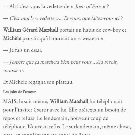
— Ah ! c’est vous la vedette de «
Joan of Paris
» ?
—
C’est moi la « vedette »… Et vous, que faites-vous ici ?
William Gérard Marshall
portait un habit de cow-boy et
Michèle
pensait qu’il tournait un « western ».
— Je fais un essai.
—
J’espère que ça marchera bien peur vous… Au revoir,
monsieur.
Et Michèle regagna son plateau.
Les joies de l’amour
MAIS, le soir même,
William Marshall
lui téléphonait
pour l’inviter à sortir avec lui. Elle prétexta un besoin de
repos et refusa. Le lendemain, nouveau coup de
téléphone. Nouveau refus. Le surlendemain, même chose,
avec, en supplément, un envoi de fleurs.