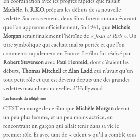
En coordination avec les progrès rapides que faisait
Michèle
, la
R.K.O.
prépara les débuts de sa nouvelle
vedette. Successivement, deux films furent annoncés avant
que l’on apprenne officiellement, fin 1941, que
Michèle
Morgan
serait finalement l’héroïne de «
Joan of Paris
». Un
titre symbolique qui cachait mal sa portée et que l’on
commenta rapidement en France. Le film fut réalisé par
Robert Stevenson
avec
Paul Henreid
, dont c’étaient les
débuts,
Thomas Mitchell
et
Alan Ladd
qui n’avait qu’un
tout petit rôle et qui est devenu depuis une des grandes
vedettes masculines nouvelles d’Hollywood.
Les hasards du téléphone
C’EST en marge de ce film que
Michèle Morgan
devint
un peu plus femme, et un peu moins actrice, en
rencontrant un garçon qui allait tenir dans sa vie le
premier rôle. Et avec tant de « talent » qu’il a comblé tous