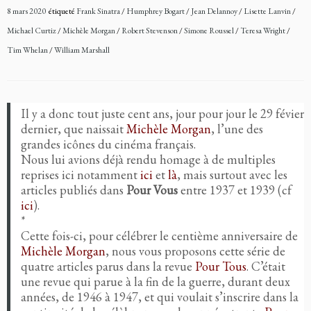
8 mars 2020
étiqueté
Frank Sinatra
/
Humphrey Bogart
/
Jean Delannoy
/
Lisette Lanvin
/
Michael Curtiz
/
Michèle Morgan
/
Robert Stevenson
/
Simone Roussel
/
Teresa Wright
/
Tim Whelan
/
William Marshall
Il y a donc tout juste cent ans, jour pour jour le 29 févier
dernier, que naissait
Michèle Morgan
, l’une des
grandes icônes du cinéma français.
Nous lui avions déjà rendu homage à de multiples
reprises ici notamment
ici
et
là
, mais surtout avec les
articles publiés dans
Pour Vous
entre 1937 et 1939 (cf
ici
).
*
Cette fois-ci, pour célébrer le centième anniversaire de
Michèle Morgan
, nous vous proposons cette série de
quatre articles parus dans la revue
Pour Tous
. C’était
une revue qui parue à la fin de la guerre, durant deux
années, de 1946 à 1947, et qui voulait s’inscrire dans la