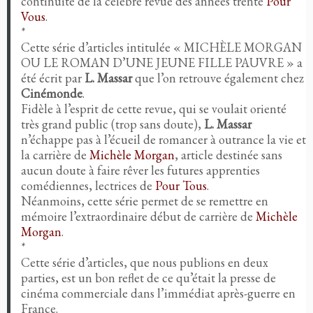
continuité de la célèbre revue des années trente
Pour
Vous
.
*
Cette série d’articles intitulée « MICHÈLE MORGAN
OU LE ROMAN D’UNE JEUNE FILLE PAUVRE » a
été écrit par
L. Massar
que l’on retrouve également chez
Cinémonde
.
Fidèle à l’esprit de cette revue, qui se voulait orienté
très grand public (trop sans doute),
L. Massar
n’échappe pas à l’écueil de romancer à outrance la vie et
la carrière de
Michèle Morgan
, article destinée sans
aucun doute à faire rêver les futures apprenties
comédiennes, lectrices de
Pour Tous
.
Néanmoins, cette série permet de se remettre en
mémoire l’extraordinaire début de carrière de
Michèle
Morgan
.
*
Cette série d’articles, que nous publions en deux
parties, est un bon reflet de ce qu’était la presse de
cinéma commerciale dans l’immédiat après-guerre en
France.