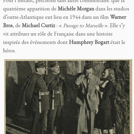
Pour l’instant, précisons sans autre commentaire. que la
quatrième apparition de
Michèle Morgan
dans les studios
d’outre-Atlantique eut lieu en 1944 dans un film
Warner
Bros
, de
Michael Curtiz
: «
Passage to Marseille
». Elle s’y
vit attribuer un rôle de Française dans une histoire
inspirée des événements dont
Humphrey Bogart
était le
héros.