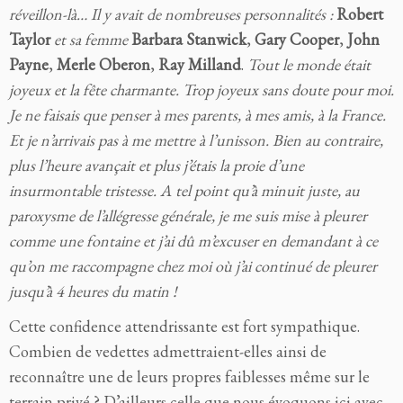
réveillon-là… Il y avait de nombreuses personnalités :
Robert
Taylor
et sa femme
Barbara Stanwick
,
Gary Cooper
,
John
Payne
,
Merle Oberon
,
Ray Milland
.
Tout le monde était
joyeux et la fête charmante. Trop joyeux sans doute pour moi.
Je ne faisais que penser à mes parents, à mes amis, à la France.
Et je n’arrivais pas à me mettre à l’unisson. Bien au contraire,
plus l’heure avançait et plus j’étais la proie d’une
insurmontable tristesse. A tel point qu’à minuit juste, au
paroxysme de l’allégresse générale, je me suis mise à pleurer
comme une fontaine et j’ai dû m’excuser en demandant à ce
qu’on me raccompagne chez moi où j’ai continué de pleurer
jusqu’à 4 heures du matin !
Cette confidence attendrissante est fort sympathique.
Combien de vedettes admettraient-elles ainsi de
reconnaître une de leurs propres faiblesses même sur le
terrain privé ? D’ailleurs celle que nous évoquons ici avec