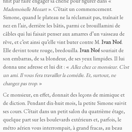
finit par faire engager sa chérie pour figurer dans «
Mademoiselle Mozart
». C’était un commencement.
Simone, quand le plateau ne la réclamait pas, traînait le
nez en l’air, derrière les bâtis, parmi ce brouillamini de
câbles qui lui faisait penser aux amarres d’un vaisseau de
rêve, et c’est ainsi qu’elle vint buter contre M.
Ivan Noé
.
Elle devint toute rouge, bredouilla.
Ivan Noé
souriait de
son embarras, de sa blondeur, de ses yeux limpides. Il lui
donna une adresse et lui dit : «
Allez chez ce monsieur. C’est
un ami. Il vous fera travailler la comédie. Et, surtout, ne
changez pas trop
. »
Ce monsieur, en effet, donnait des leçons de mimique et
de diction. Pendant dix-huit mois, la petite Simone suivit
ses cours. C’était dans un petit salon du quatrième étage,
quelque part sur les boulevards extérieurs et, parfois, le
métro aérien vous interrompait, à grand fracas, au beau