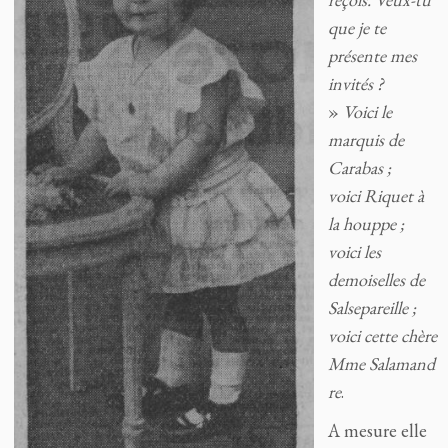
que je te
présente mes
invités ?
»
Voici le
marquis de
Carabas ;
voici Riquet à
la houppe ;
voici les
demoiselles de
Salsepareille ;
voici cette chère
Mme Salamand
re
.
A mesure elle