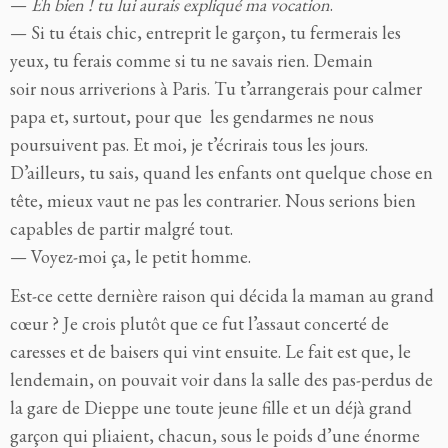
—
Eh bien ! tu lui aurais expliqué ma vocation
.
— Si tu étais chic, entreprit le garçon, tu fermerais les
yeux, tu ferais comme si tu ne savais rien. Demain
soir nous arriverions à Paris. Tu t’arrangerais pour calmer
papa et, surtout, pour que les gendarmes ne nous
poursuivent pas. Et moi, je t’écrirais tous les jours.
D’ailleurs, tu sais, quand les enfants ont quelque chose en
tête, mieux vaut ne pas les contrarier. Nous serions bien
capables de partir malgré tout.
— Voyez-moi ça, le petit homme.
Est-ce cette dernière raison qui décida la maman au grand
cœur ? Je crois plutôt que ce fut l’assaut concerté de
caresses et de baisers qui vint ensuite. Le fait est que, le
lendemain, on pouvait voir dans la salle des pas-perdus de
la gare de Dieppe une toute jeune fille et un déjà grand
garçon qui pliaient, chacun, sous le poids d’une énorme