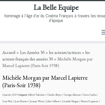
La Belle Equipe
hommage à l'âge d'or du Cinéma Français à travers les revu
d'époque
Skip
Accueil
»
Les Années 30
»
les acteurs/actrices
»
les
to
acteurs français des années 30
»
Michèle Morgan par
content
Marcel Lapierre (Paris-Soir 1938)
Michèle Morgan par Marcel Lapierre
(Paris-Soir 1938)
6 janvier 2019
étiqueté
Albert Valentin
/
Charles Boyer
/
Georges Bateau
/
Greta Garbo
/
Ivan Noé
/
Jean Martet
/
Jeanne Witta
/
John Gilbert
/
Léonide Moguy
/
Marcel Lapierre
/