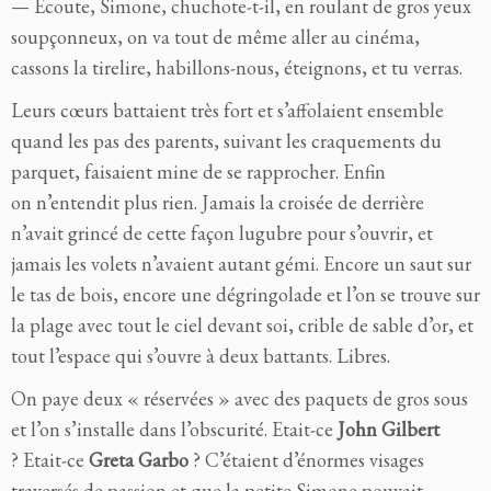
— Ecoute, Simone, chuchote-t-il, en roulant de gros yeux
soupçonneux, on va tout de même aller au cinéma,
cassons la tirelire, habillons-nous, éteignons, et tu verras.
Leurs cœurs battaient très fort et s’affolaient ensemble
quand les pas des parents, suivant les craquements du
parquet, faisaient mine de se rapprocher. Enfin
on n’entendit plus rien. Jamais la croisée de derrière
n’avait grincé de cette façon lugubre pour s’ouvrir, et
jamais les volets n’avaient autant gémi. Encore un saut sur
le tas de bois, encore une dégringolade et l’on se trouve sur
la plage avec tout le ciel devant soi, crible de sable d’or, et
tout l’espace qui s’ouvre à deux battants. Libres.
On paye deux « réservées » avec des paquets de gros sous
et l’on s’installe dans l’obscurité. Etait-ce
John Gilbert
? Etait-ce
Greta Garbo
? C’étaient d’énormes visages
traversés de passion et que la petite Simone pouvait