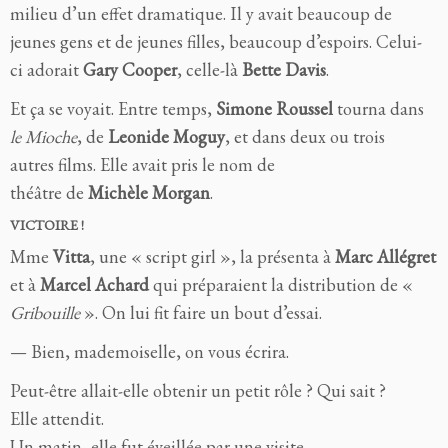
milieu d’un effet dramatique. Il y avait beaucoup de
jeunes gens et de jeunes filles, beaucoup d’espoirs. Celui-
ci adorait
Gary Cooper
, celle-là
Bette Davis
.
Et ça se voyait. Entre temps,
Simone Roussel
tourna dans
le Mioche
, de
Leonide Moguy
, et dans deux ou trois
autres films. Elle avait pris le nom de
théâtre de
Michèle
Morgan
.
VICTOIRE !
Mme
Vitta
, une « script girl », la présenta à
Marc Allégret
et à
Marcel Achard
qui préparaient la distribution de «
Gribouille
». On lui fit faire un bout d’essai.
— Bien, mademoiselle, on vous écrira.
Peut-être allait-elle obtenir un petit rôle ? Qui sait ?
Elle attendit.
Un matin, elle fut éveillée par une visite.