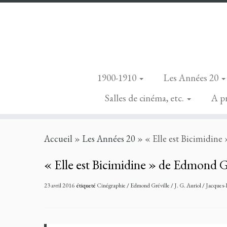
1900-1910
Les Années 20
Salles de cinéma, etc.
A p
Skip
Accueil
»
Les Années 20
»
« Elle est Bicimidine
to
content
« Elle est Bicimidine » de Edmond Gr
23 avril 2016
étiqueté
Cinégraphie
/
Edmond Gréville
/
J. G. Auriol
/
Jacques-