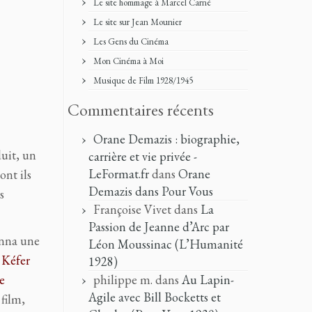
Le site hommage à Marcel Carné
Le site sur Jean Mounier
Les Gens du Cinéma
Mon Cinéma à Moi
Musique de Film 1928/1945
Commentaires récents
Orane Demazis : biographie,
duit, un
carrière et vie privée -
LeFormat.fr
dans
Orane
ont ils
Demazis dans Pour Vous
s
Françoise Vivet
dans
La
Passion de Jeanne d’Arc par
donna une
Léon Moussinac (L’Humanité
 Kéfer
1928)
e
philippe m.
dans
Au Lapin-
Agile avec Bill Bocketts et
film,