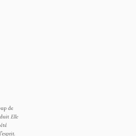
oup de
nduit
Elle
iété
esprit.