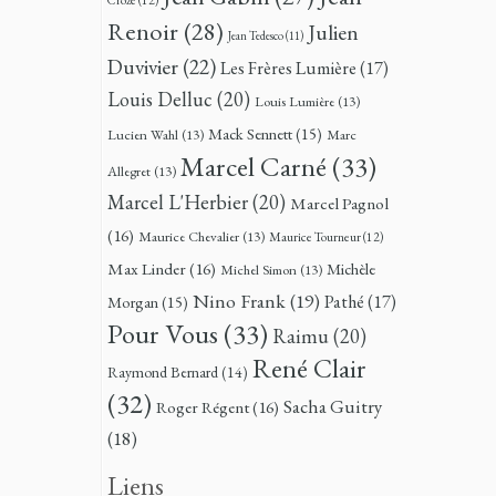
Renoir
(28)
Julien
Jean Tedesco
(11)
Duvivier
(22)
Les Frères Lumière
(17)
Louis Delluc
(20)
Louis Lumière
(13)
Mack Sennett
(15)
Lucien Wahl
(13)
Marc
Marcel Carné
(33)
Allegret
(13)
Marcel L'Herbier
(20)
Marcel Pagnol
(16)
Maurice Chevalier
(13)
Maurice Tourneur
(12)
Max Linder
(16)
Michèle
Michel Simon
(13)
Nino Frank
(19)
Pathé
(17)
Morgan
(15)
Pour Vous
(33)
Raimu
(20)
René Clair
Raymond Bernard
(14)
(32)
Sacha Guitry
Roger Régent
(16)
(18)
Liens