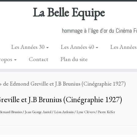
La Belle Equipe
hommage à l'âge d'or du Cinéma Fr
Les Années 30
Les Années 40
Les Années
ropos
Contact
Plan du site
 » de Edmond Greville et J.B Brunius (Cinégraphie 1927)
eville et J.B Brunius (Cinégraphie 1927)
Bernard Brunius
/
Jean George Auriol
/
Léon Ardouin
/
Lyne Clévers
/
Pierre Kéfer