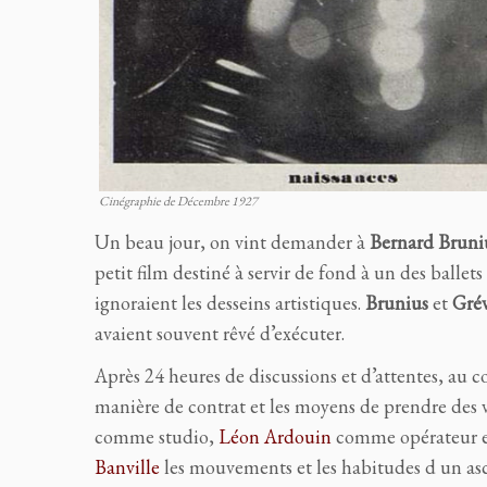
Cinégraphie de Décembre 1927
Un beau jour, on vint demander à
Bernard Bruni
petit film destiné à servir de fond à un des balle
ignoraient les desseins artistiques.
Brunius
et
Grév
avaient souvent rêvé d’exécuter.
Après 24 heures de discussions et d’attentes, au c
manière de contrat et les moyens de prendre des v
comme studio,
Léon Ardouin
comme opérateur et
Banville
les mouvements et les habitudes d un as