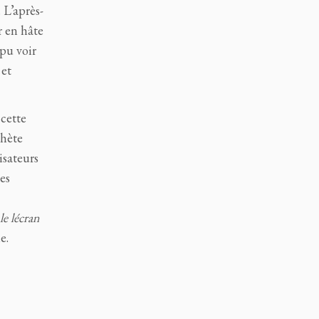
 L’après-
r en hâte
 pu voir
 et
 cette
thète
lisateurs
les
le lécran
e.