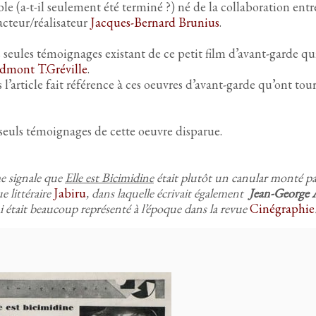
le (a-t-il seulement été terminé ?) né de la collaboration entr
/acteur/réalisateur
Jacques-Bernard Brunius
.
seules témoignages existant de ce petit film d’avant-garde qui
dmont T.Gréville
.
 l’article fait référence à ces oeuvres d’avant-garde qu’ont tou
seuls témoignages de cette oeuvre disparue.
 signale que
Elle est Bicimidine
était plutôt un canular monté pa
ue littéraire
Jabiru
, dans laquelle écrivait également
Jean-George 
 était beaucoup représenté à l’époque dans la revue
Cinégraphie