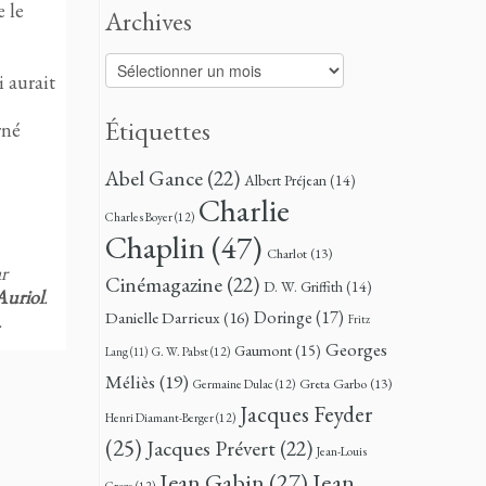
e le
Archives
Archives
 aurait
Étiquettes
rné
Abel Gance
(22)
Albert Préjean
(14)
Charlie
Charles Boyer
(12)
Chaplin
(47)
Charlot
(13)
r
Cinémagazine
(22)
D. W. Griffith
(14)
Auriol
.
Doringe
(17)
Danielle Darrieux
(16)
.
Fritz
Georges
Gaumont
(15)
G. W. Pabst
(12)
Lang
(11)
Méliès
(19)
Greta Garbo
(13)
Germaine Dulac
(12)
Jacques Feyder
Henri Diamant-Berger
(12)
(25)
Jacques Prévert
(22)
Jean-Louis
Jean
Jean Gabin
(27)
Croze
(12)