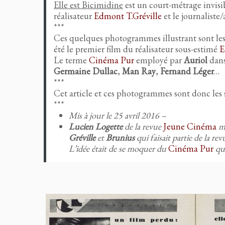
Elle est Bicimidine
est un court-métrage invisib
réalisateur
Edmont T.Gréville
et le journaliste
***
Ces quelques photogrammes illustrant sont les 
été le premier film du réalisateur sous-estimé
E
Le terme
Cinéma Pur
employé par
Auriol
dans
Germaine Dullac
,
Man Ray
,
Fernand Léger
…
***
Cet article et ces photogrammes sont donc les 
***
Mis à jour le 25 avril 2016 –
Lucien Logette
de la revue
Jeune Cinéma
me
Gréville
et
Brunius
qui faisait partie de la rev
L’idée était de se moquer du
Cinéma Pur
qui