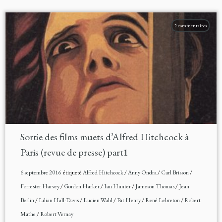
2 commentaires
Sortie des films muets d’Alfred Hitchcock à
Paris (revue de presse) part1
6 septembre 2016
étiqueté
Alfred Hitchcock
/
Anny Ondra
/
Carl Brisson
/
Forrester Harvey
/
Gordon Harker
/
Ian Hunter
/
Jameson Thomas
/
Jean
Berlin
/
Lilian Hall-Davis
/
Lucien Wahl
/
Pat Henry
/
René Lebreton
/
Robert
Mathe
/
Robert Vernay