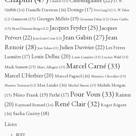
Cinémagazine
(22)
D. W.
Charlot
(13)
Doringe
(17)
Danielle Darrieux
(16)
Griffith
(14)
G. W. Pabst
Fritz Lang
(11)
Georges Méliès
(19)
Gaumont
(15)
Greta Garbo
(12)
Germaine Dulac
(12)
Jacques Feyder
(25)
Jacques
(13)
Henri Diamant-Berger
(12)
Jean
Jean Gabin
(27)
Prévert
(22)
Jean-Louis Croze
(12)
Renoir
(28)
Julien Duvivier
(22)
Les Frères
Jean Tedesco
(11)
Louis Delluc
(20)
Lumière
(17)
Louis Lumière
(13)
Lucien Wahl
(13)
Marcel Carné
(33)
Mack Sennett
(15)
Marc Allegret
(13)
Marcel L'Herbier
(20)
Marcel Pagnol
(16)
Maurice Chevalier
(13)
Max Linder
(16)
Michèle Morgan
Michel Simon
(13)
Maurice Tourneur
(12)
Pour Vous
(33)
Nino Frank
(19)
Raimu
Pathé
(17)
(15)
René Clair
(32)
(20)
Roger Régent
Raymond Bernard
(14)
Sacha Guitry
(18)
(16)
Liens
BDFF