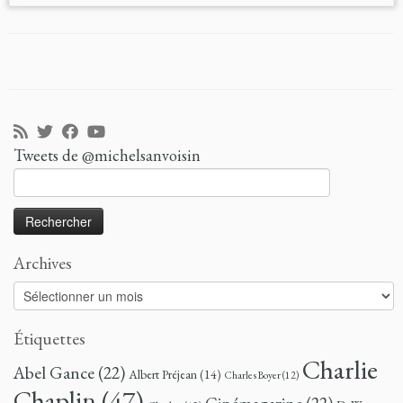
Tweets de @michelsanvoisin
Rechercher :
Archives
Archives
Étiquettes
Charlie
Abel Gance
(22)
Albert Préjean
(14)
Charles Boyer
(12)
Chaplin
(47)