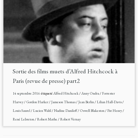
Sortie des films muets d’Alfred Hitchcock à
Paris (revue de presse) part2
14 septembre 2016
étiqueté
Alfred Hitchcock
/
Anny Ondra
/
Forrester
Harvey
/
Gordon Harker
/
Jameson Thomas
/
Jean Berlin
/
Lilian Hall-Davis
/
Louis Saurel
/
Lucien Wahl
/
Nadine Daniloff
/
Oswell Blakeston
/
Pat Henry
/
René Lebreton
/
Robert Mathe
/
Robert Vernay