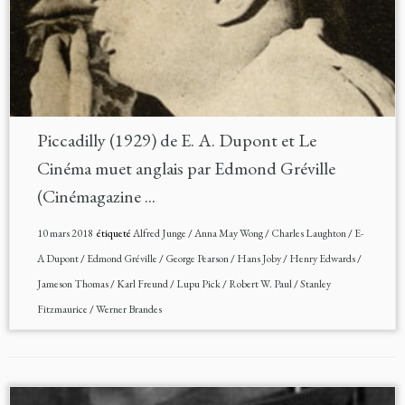
Piccadilly (1929) de E. A. Dupont et Le
Cinéma muet anglais par Edmond Gréville
(Cinémagazine ...
10 mars 2018
étiqueté
Alfred Junge
/
Anna May Wong
/
Charles Laughton
/
E-
A Dupont
/
Edmond Gréville
/
George Pearson
/
Hans Joby
/
Henry Edwards
/
Jameson Thomas
/
Karl Freund
/
Lupu Pick
/
Robert W. Paul
/
Stanley
Fitzmaurice
/
Werner Brandes