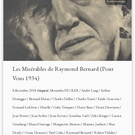
1 commentaire
Les Misérables de Raymond Bernard (Pour
Vous 1934)
8 décembre 2018
étiqueté
Alexandra PECKER
/
André Lang
/
Arthur
Honegger
/
Bernard Natan
/
Charles Dullin
/
Charles Vanel
/
Emile Genevoix
/
Fernand Lefebvre
/
Florelle
/
Gaby Trinquet
/
Harry Baur
/
Henri Duvernois
/
Jean Perrier
/
Jean Serbet
/
Jean Servais
/
Josseline Gaël
/
Jules Kruger
/
Lucien
Grunberg
/
Marcel Sauvage
/
Marguerite Moreno
/
Maurice Jaubert
/
Max
Dearly
/
Orane Demazis
/
Paul Colin
/
Raymond Bernard
/
Robert Vidalin
/