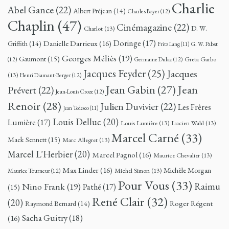
Charlie
Abel Gance
(22)
Albert Préjean
(14)
Charles Boyer
(12)
Chaplin
(47)
Cinémagazine
(22)
D. W.
Charlot
(13)
Doringe
(17)
Danielle Darrieux
(16)
Griffith
(14)
G. W. Pabst
Fritz Lang
(11)
Georges Méliès
(19)
Gaumont
(15)
Greta Garbo
(12)
Germaine Dulac
(12)
Jacques Feyder
(25)
Jacques
(13)
Henri Diamant-Berger
(12)
Jean
Jean Gabin
(27)
Prévert
(22)
Jean-Louis Croze
(12)
Renoir
(28)
Julien Duvivier
(22)
Les Frères
Jean Tedesco
(11)
Louis Delluc
(20)
Lumière
(17)
Louis Lumière
(13)
Lucien Wahl
(13)
Marcel Carné
(33)
Mack Sennett
(15)
Marc Allegret
(13)
Marcel L'Herbier
(20)
Marcel Pagnol
(16)
Maurice Chevalier
(13)
Max Linder
(16)
Michèle Morgan
Michel Simon
(13)
Maurice Tourneur
(12)
Pour Vous
(33)
Nino Frank
(19)
Raimu
Pathé
(17)
(15)
René Clair
(32)
(20)
Roger Régent
Raymond Bernard
(14)
Sacha Guitry
(18)
(16)