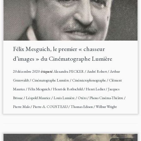
Félix Mesguich, le premier « chasseur
d’images » du Cinématographe Lumière
20 décembre 2020
étiqueté
Alexandra PECKER
/
André Robert
/
Arthur
Grunwaldt
/
Cinématographe Lumière
/
Cinémicrophonographe
/
Clément
Maurice
/
Félix Mesguich
/
Henri de Rothschild
/
Henri Ledier
/
Jacques
Brissac
/
Léopold Maurice
/
Louis Lumière
/
Otéro
/
Phono Cinéma-Théâtre
/
Pierre Malo
/
Pierre-A. COUSTEAU
/
Thomas Edison
/
Wilbur Wright