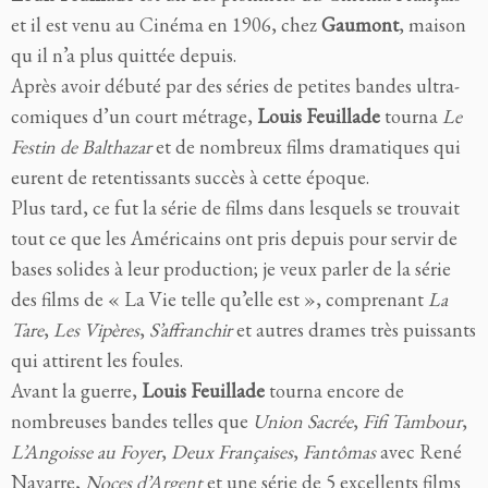
et il est venu au Cinéma en 1906, chez
Gaumont
, maison
qu il n’a plus quittée depuis.
Après avoir débuté par des séries de petites bandes ultra-
comiques d’un court métrage,
Louis Feuillade
tourna
Le
Festin de Balthazar
et de nombreux films dramatiques qui
eurent de retentissants succès à cette époque.
Plus tard, ce fut la série de films dans lesquels se trouvait
tout ce que les Américains ont pris depuis pour servir de
bases solides à leur production; je veux parler de la série
des films de « La Vie telle qu’elle est », comprenant
La
Tare
,
Les Vipères
,
S’affranchir
et autres drames très puissants
qui attirent les foules.
Avant la guerre,
Louis Feuillade
tourna encore de
nombreuses bandes telles que
Union Sacrée
,
Fifi Tambour
,
L’Angoisse au Foyer
,
Deux Françaises
,
Fantômas
avec René
Navarre,
Noces d’Argent
et une série de 5 excellents films