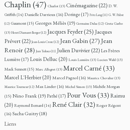
Chaplin
(47)
Cinémagazine
(22)
D. W.
Charlot
(13)
Doringe
(17)
Danielle Darrieux
(16)
Griffith
(14)
G. W. Pabst
Fritz Lang
(11)
Georges Méliès
(19)
Gaumont
(15)
Greta Garbo
(12)
Germaine Dulac
(12)
Jacques Feyder
(25)
Jacques
(13)
Henri Diamant-Berger
(12)
Jean
Jean Gabin
(27)
Prévert
(22)
Jean-Louis Croze
(12)
Renoir
(28)
Julien Duvivier
(22)
Les Frères
Jean Tedesco
(11)
Louis Delluc
(20)
Lumière
(17)
Louis Lumière
(13)
Lucien Wahl
(13)
Marcel Carné
(33)
Mack Sennett
(15)
Marc Allegret
(13)
Marcel L'Herbier
(20)
Marcel Pagnol
(16)
Maurice Chevalier
(13)
Max Linder
(16)
Michèle Morgan
Michel Simon
(13)
Maurice Tourneur
(12)
Pour Vous
(33)
Nino Frank
(19)
Raimu
Pathé
(17)
(15)
René Clair
(32)
(20)
Roger Régent
Raymond Bernard
(14)
Sacha Guitry
(18)
(16)
Liens