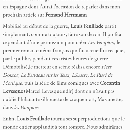
en Espagne dont j’aurai l’occasion de reparler dans mon
prochain article sur
Fernand Herrmann
.
Mobilisé au début de la guerre,
Louis Feuillade
partit
simplement, comme toujours, faire son devoir. Il profita
cependant d’une permission pour créer
Les Vampires
, le
premier roman cinéma français qui fut accueilli avec joie,
par le public, pendant ces tristes heures de guerre…
Démobilisé,le metteur en scène réalisa encore
Herr
Doktor
,
Le Bandeau sur les Yeux
,
L’Autre
,
Le Passé de
Monique
, puis la série de films comiques avec
Cocantin
Levesque
(Marcel Levesque.ndlr) dont on n’avait pas
oublié l’hilarante silhouette de croquemort, Mazamette,
dans
les Vampires
.
Enfin,
Louis Feuillade
tourna ses superproductions que le
monde entier applaudit à tout rompre. Nous admirâmes