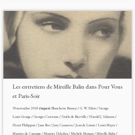
Les entretiens de Mireille Balin dans Pour Vous
et Paris-Soir
30 novembre 2018
étiqueté
Blanchette Brunoy
/
G. W. Pabst
/
George-
Louis George
/
Georges Cravenne
/
Gisèle de Biezville
/
Harold J. Salmson
/
Henri Philippon
/
Jane Bos
/
Jany Casanova
/
Jean de Limur
/
Louis Mayer
/
Maurice de Canonge
/
Maurice Dekobra
/
Michèle Morgan
/
Mireille Balin
/