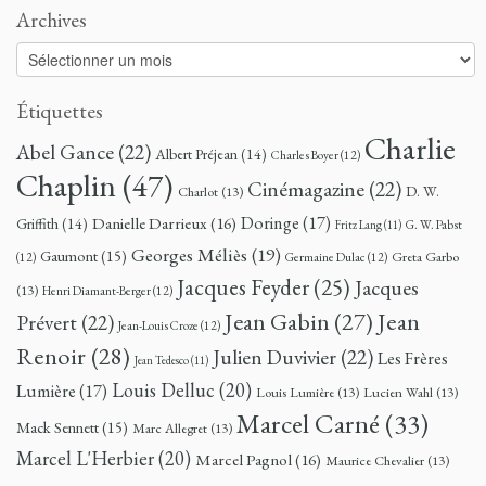
Archives
Archives
Étiquettes
Charlie
Abel Gance
(22)
Albert Préjean
(14)
Charles Boyer
(12)
Chaplin
(47)
Cinémagazine
(22)
D. W.
Charlot
(13)
Doringe
(17)
Danielle Darrieux
(16)
Griffith
(14)
G. W. Pabst
Fritz Lang
(11)
Georges Méliès
(19)
Gaumont
(15)
Greta Garbo
(12)
Germaine Dulac
(12)
Jacques Feyder
(25)
Jacques
(13)
Henri Diamant-Berger
(12)
Jean
Jean Gabin
(27)
Prévert
(22)
Jean-Louis Croze
(12)
Renoir
(28)
Julien Duvivier
(22)
Les Frères
Jean Tedesco
(11)
Louis Delluc
(20)
Lumière
(17)
Louis Lumière
(13)
Lucien Wahl
(13)
Marcel Carné
(33)
Mack Sennett
(15)
Marc Allegret
(13)
Marcel L'Herbier
(20)
Marcel Pagnol
(16)
Maurice Chevalier
(13)