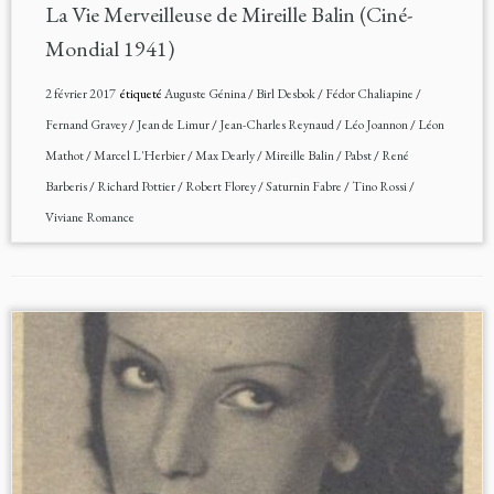
La Vie Merveilleuse de Mireille Balin (Ciné-
Mondial 1941)
2 février 2017
étiqueté
Auguste Génina
/
Birl Desbok
/
Fédor Chaliapine
/
Fernand Gravey
/
Jean de Limur
/
Jean-Charles Reynaud
/
Léo Joannon
/
Léon
Mathot
/
Marcel L'Herbier
/
Max Dearly
/
Mireille Balin
/
Pabst
/
René
Barberis
/
Richard Pottier
/
Robert Florey
/
Saturnin Fabre
/
Tino Rossi
/
Viviane Romance