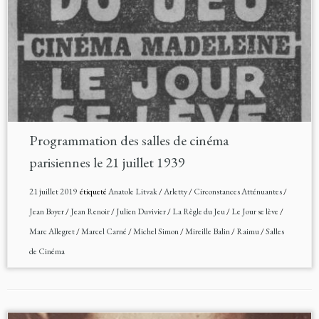
Programmation des salles de cinéma
parisiennes le 21 juillet 1939
21 juillet 2019
étiqueté
Anatole Litvak
/
Arletty
/
Circonstances Atténuantes
/
Jean Boyer
/
Jean Renoir
/
Julien Duvivier
/
La Règle du Jeu
/
Le Jour se lève
/
Marc Allegret
/
Marcel Carné
/
Michel Simon
/
Mireille Balin
/
Raimu
/
Salles
de Cinéma