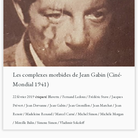
Les complexes morbides de Jean Gabin (Ciné-
Mondial 1941)
22 février 2019
étiqueté
Blavette
/
Fernand Ledoux
/
Frédéric Stave
/
Jacques
Prévert
/
Jean Dorvanne
/
Jean Gabin
/
Jean Gremillon
/
Jean Marchat
/
Jean
Renoir
/
Madeleine Renaud
/
Marcel Carné
/
Michel Simon
/
Michèle Morgan
/
Mireille Balin
/
Simone Simon
/
Vladimir Sokoloff