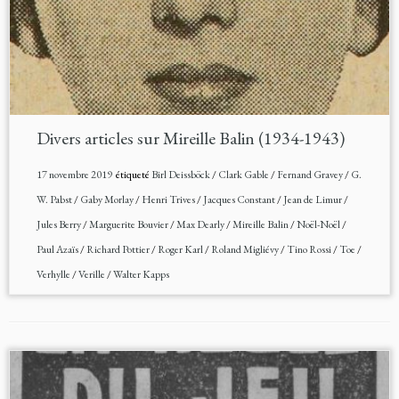
Divers articles sur Mireille Balin (1934-1943)
17 novembre 2019
étiqueté
Birl Deissböck
/
Clark Gable
/
Fernand Gravey
/
G.
W. Pabst
/
Gaby Morlay
/
Henri Trives
/
Jacques Constant
/
Jean de Limur
/
Jules Berry
/
Marguerite Bouvier
/
Max Dearly
/
Mireille Balin
/
Noël-Noël
/
Paul Azaïs
/
Richard Pottier
/
Roger Karl
/
Roland Migliévy
/
Tino Rossi
/
Toe
/
Verhylle
/
Verille
/
Walter Kapps