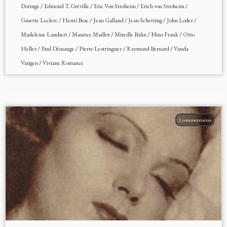
Doringe
/
Edmond T.Gréville
/
Eric Von Stroheim
/
Erich von Stroheim
/
Ginette Leclerc
/
Henri Bosc
/
Jean Galland
/
Jean Schetting
/
John Loder
/
Madeleine Lambert
/
Maurice Maillot
/
Mireille Balin
/
Nino Frank
/
Otto
Heller
/
Paul Démange
/
Pierre Lestringuez
/
Raymond Bernard
/
Vanda
Vangen
/
Viviane Romance
3 commentaires