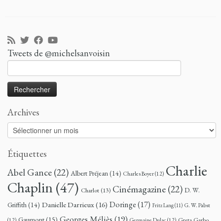
Tweets de @michelsanvoisin
Rechercher :
Archives
Archives
Étiquettes
Charlie
Abel Gance
(22)
Albert Préjean
(14)
Charles Boyer
(12)
Chaplin
(47)
Cinémagazine
(22)
D. W.
Charlot
(13)
Doringe
(17)
Danielle Darrieux
(16)
Griffith
(14)
G. W. Pabst
Fritz Lang
(11)
Georges Méliès
(19)
Gaumont
(15)
Greta Garbo
(12)
Germaine Dulac
(12)