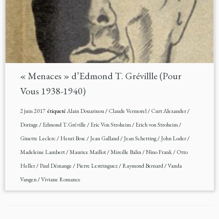
« Menaces » d’Edmond T. Grévillle (Pour
Vous 1938-1940)
2 juin 2017
étiqueté
Alain Douarinou
/
Claude Vermorel
/
Curt Alexander
/
Doringe
/
Edmond T.Gréville
/
Eric Von Stroheim
/
Erich von Stroheim
/
Ginette Leclerc
/
Henri Bosc
/
Jean Galland
/
Jean Schetting
/
John Loder
/
Madeleine Lambert
/
Maurice Maillot
/
Mireille Balin
/
Nino Frank
/
Otto
Heller
/
Paul Démange
/
Pierre Lestringuez
/
Raymond Bernard
/
Vanda
Vangen
/
Viviane Romance