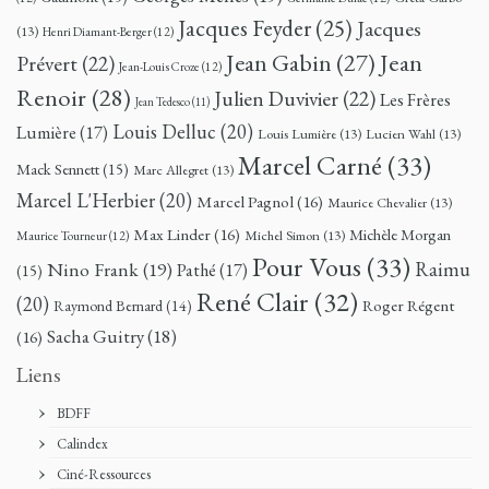
Jacques Feyder
(25)
Jacques
(13)
Henri Diamant-Berger
(12)
Jean
Jean Gabin
(27)
Prévert
(22)
Jean-Louis Croze
(12)
Renoir
(28)
Julien Duvivier
(22)
Les Frères
Jean Tedesco
(11)
Louis Delluc
(20)
Lumière
(17)
Louis Lumière
(13)
Lucien Wahl
(13)
Marcel Carné
(33)
Mack Sennett
(15)
Marc Allegret
(13)
Marcel L'Herbier
(20)
Marcel Pagnol
(16)
Maurice Chevalier
(13)
Max Linder
(16)
Michèle Morgan
Michel Simon
(13)
Maurice Tourneur
(12)
Pour Vous
(33)
Nino Frank
(19)
Raimu
Pathé
(17)
(15)
René Clair
(32)
(20)
Roger Régent
Raymond Bernard
(14)
Sacha Guitry
(18)
(16)
Liens
BDFF
Calindex
Ciné-Ressources