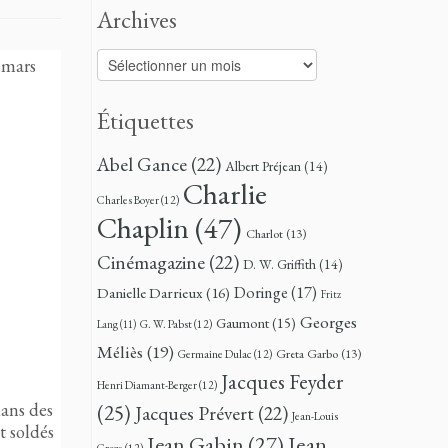
Archives
Archives
n mars
Étiquettes
Abel Gance
(22)
Albert Préjean
(14)
Charlie
Charles Boyer
(12)
Chaplin
(47)
Charlot
(13)
Cinémagazine
(22)
D. W. Griffith
(14)
Doringe
(17)
Danielle Darrieux
(16)
Fritz
Georges
Gaumont
(15)
G. W. Pabst
(12)
Lang
(11)
Méliès
(19)
Greta Garbo
(13)
Germaine Dulac
(12)
Jacques Feyder
Henri Diamant-Berger
(12)
ans des
(25)
Jacques Prévert
(22)
Jean-Louis
t soldés
Jean
Jean Gabin
(27)
Croze
(12)