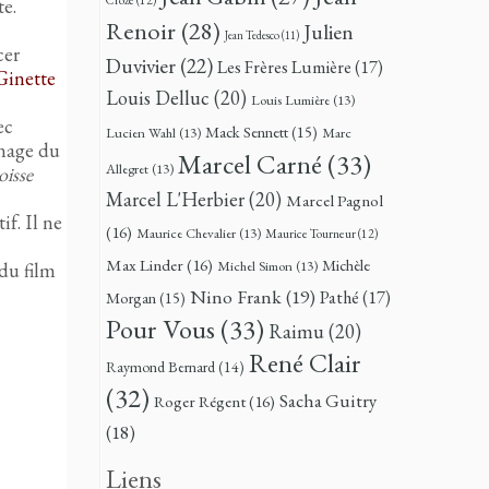
e.
Renoir
(28)
Julien
Jean Tedesco
(11)
cer
Duvivier
(22)
Les Frères Lumière
(17)
Ginette
Louis Delluc
(20)
Louis Lumière
(13)
ec
Mack Sennett
(15)
Lucien Wahl
(13)
Marc
rnage du
Marcel Carné
(33)
Allegret
(13)
oisse
Marcel L'Herbier
(20)
Marcel Pagnol
if. Il ne
(16)
Maurice Chevalier
(13)
Maurice Tourneur
(12)
Max Linder
(16)
Michèle
Michel Simon
(13)
 du film
Nino Frank
(19)
Pathé
(17)
Morgan
(15)
Pour Vous
(33)
Raimu
(20)
René Clair
Raymond Bernard
(14)
(32)
Sacha Guitry
Roger Régent
(16)
(18)
Liens