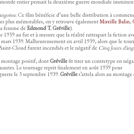
e monde entier pensait la deuxième guerre mondiale imminent
angoisse
. Ce film bénéficie d’une belle distribution à commen
 les plus mémorables, on y retrouve également
Mireille Balin
,
la femme de
Edmond T. Gréville
).
1939 au fur et à mesure que la réalité rattrapait la fiction av
n mars 1939. Malheureusement en avril 1939, alors que le tou
Saint-Cloud furent incendiés et le négatif de
Cinq Jours d’ang
un montage positif, dont
Gréville
fit tirer un contretype en négat
quantes. Le tournage reprit finalement en août 1939 pour
 guerre le 3 septembre 1939.
Gréville
s’attela alors au montage