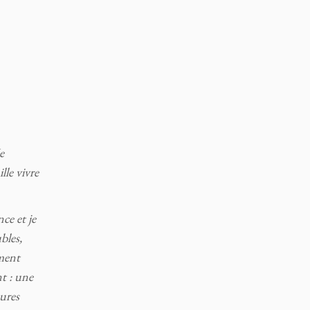
e
lle vivre
nce et je
bles,
ement
t : une
eures