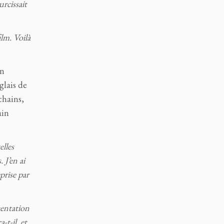
urcissait
lm. Voilà
on
glais de
chains,
ain
elles
 J’en ai
prise par
sentation
t-il, et