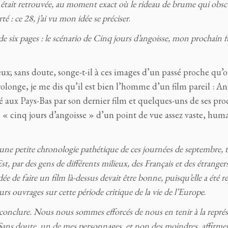
aix était retrouvée, au moment exact où le rideau de brume qui obsc
té : ce 28, j’ai vu mon idée se préciser
.
e six pages : le scénario de
Cinq jours d’angoisse,
mon prochain fi
; sans doute, songe-t-il à ces images d’un passé proche qu’
olonge, je me dis qu’il est bien l’homme d’un film pareil : An
 lié aux Pays-Bas par son dernier film et quelques-uns de ses pro
 « cinq jours d’angoisse » d’un point de vue assez vaste, hum
une petite chronologie pathétique de ces journées de septembre, t
Est, par des gens de différents milieux, des Français et des étrangers.
ée de faire un film là-dessus devait être bonne, puisqu’elle a été re
urs ouvrages sur cette période critique de la vie de l’Europe
.
r conclure. Nous nous sommes efforcés de nous en tenir à la repré
 Sans doute, un de mes personnages, et non des moindres, affirmera-