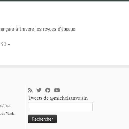
ançais à travers les revues d'époque
 50
Tweets de @michelsanvoisin
Rechercher :
sc
/
Jean
ard
/
Vanda