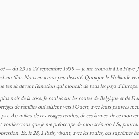
cé — du 23 au 28 septembre 1938 — je me trouvais à La Haye. J
ochain film. Nous en avons peu discuté. Quoique la Hollande veui
ne tenait devant l’émotion qui montait de tous les pays d’Europe.
lus noir de la crise. Je roulais sur les routes de Belgique et de Fra
ortèges de familles qui allaient vers l’Ouest, avec leurs pauvres meu
ais pas. Au milieu de ces visages tendus, de ces larmes, de ce mouv
t vouliez-vous que je me préoccupe de mon scénario ? Si, pourtan
sion. Et, le 28, à Paris, vivant, avec les foules, ces suprêmes h