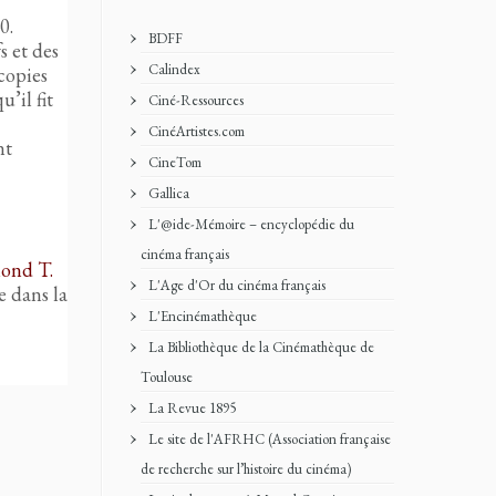
0.
BDFF
s et des
Calindex
 copies
’il fit
Ciné-Ressources
CinéArtistes.com
nt
CineTom
Gallica
L'@ide-Mémoire – encyclopédie du
cinéma français
ond T.
L'Age d'Or du cinéma français
e dans la
L'Encinémathèque
La Bibliothèque de la Cinémathèque de
Toulouse
La Revue 1895
Le site de l'AFRHC (Association française
de recherche sur l’histoire du cinéma)