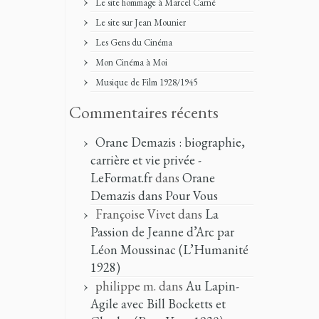
Le site hommage à Marcel Carné
Le site sur Jean Mounier
Les Gens du Cinéma
Mon Cinéma à Moi
Musique de Film 1928/1945
Commentaires récents
Orane Demazis : biographie,
carrière et vie privée -
LeFormat.fr
dans
Orane
Demazis dans Pour Vous
Françoise Vivet
dans
La
Passion de Jeanne d’Arc par
Léon Moussinac (L’Humanité
1928)
philippe m.
dans
Au Lapin-
Agile avec Bill Bocketts et