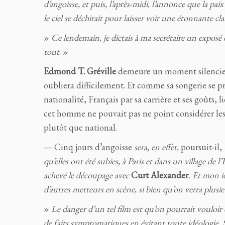
d’angoisse, et puis, l’après-midi, l’annonce que la p
le ciel se déchirait pour laisser voir une étonnante clar
»
Ce lendemain, je dictais à ma secrétaire un exposé d
tout
. »
Edmond T. Gréville
demeure un moment silencieux
oubliera difficilement. Et comme sa songerie se pr
nationalité, Français par sa carrière et ses goûts,
cet homme ne pouvait pas ne point considérer les
plutôt que national.
— Cinq jours d’angoisse
sera, en effet,
poursuit-il,
qu’elles ont été subies, à Paris et dans un village de l’
achevé le découpage avec
Curt Alexander
. Et mon id
d’autres metteurs en scène, si bien qu’on verra plusie
»
Le danger d’un tel film est qu’on pourrait vouloi
de faits symptomatiques
en évitant toute idéologie.