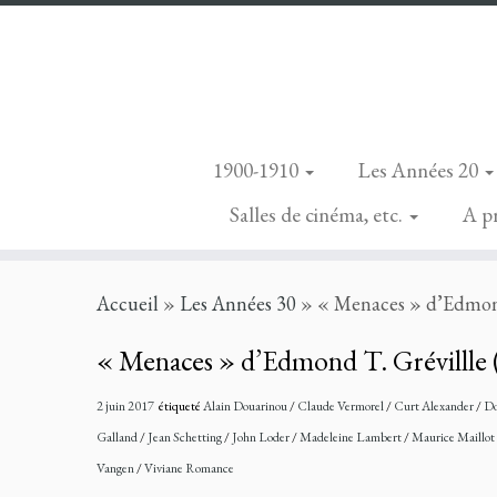
1900-1910
Les Années 20
Salles de cinéma, etc.
A p
Skip
Accueil
»
Les Années 30
»
« Menaces » d’Edmond
to
content
« Menaces » d’Edmond T. Grévillle 
2 juin 2017
étiqueté
Alain Douarinou
/
Claude Vermorel
/
Curt Alexander
/
Do
Galland
/
Jean Schetting
/
John Loder
/
Madeleine Lambert
/
Maurice Maillot
Vangen
/
Viviane Romance