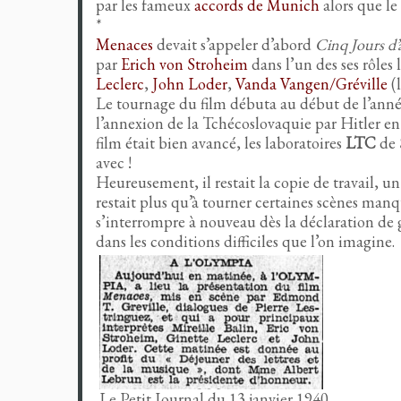
par les fameux
accords de Munich
alors que l
*
Menaces
devait s’appeler d’abord
Cinq Jours d’
par
Erich von Stroheim
dans l’un des ses rôles
Leclerc
,
John Loder
,
Vanda Vangen/Gréville
(
Le tournage du film débuta au début de l’année 
l’annexion de la Tchécoslovaquie par Hitler e
film était bien avancé, les laboratoires
LTC
de 
avec !
Heureusement, il restait la copie de travail, 
restait plus qu’à tourner certaines scènes man
s’interrompre à nouveau dès la déclaration de
dans les conditions difficiles que l’on imagine.
Le Petit Journal du 13 janvier 1940