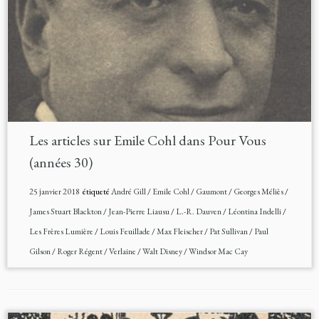
Les articles sur Emile Cohl dans Pour Vous
(années 30)
25 janvier 2018
étiqueté
André Gill
/
Emile Cohl
/
Gaumont
/
Georges Méliès
/
James Stuart Blackton
/
Jean-Pierre Liausu
/
L.-R. Dauven
/
Léontina Indelli
/
Les Frères Lumière
/
Louis Feuillade
/
Max Fleischer
/
Pat Sullivan
/
Paul
Gilson
/
Roger Régent
/
Verlaine
/
Walt Disney
/
Windsor Mac Cay