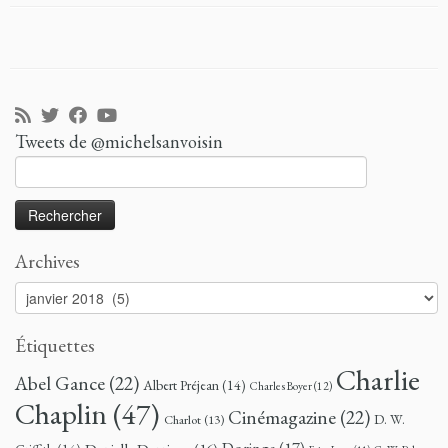
Tweets de @michelsanvoisin
Rechercher :
Archives
Archives
Étiquettes
Charlie
Abel Gance
(22)
Albert Préjean
(14)
Charles Boyer
(12)
Chaplin
(47)
Cinémagazine
(22)
D. W.
Charlot
(13)