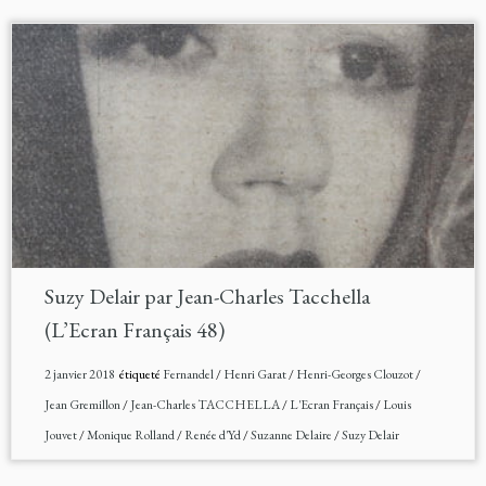
Suzy Delair par Jean-Charles Tacchella
(L’Ecran Français 48)
2 janvier 2018
étiqueté
Fernandel
/
Henri Garat
/
Henri-Georges Clouzot
/
Jean Gremillon
/
Jean-Charles TACCHELLA
/
L'Ecran Français
/
Louis
Jouvet
/
Monique Rolland
/
Renée d'Yd
/
Suzanne Delaire
/
Suzy Delair