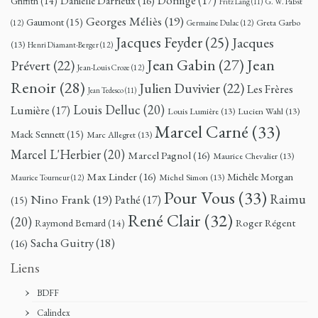
Doringe
(17)
Danielle Darrieux
(16)
Griffith
(14)
G. W. Pabst
Fritz Lang
(11)
Georges Méliès
(19)
Gaumont
(15)
Greta Garbo
(12)
Germaine Dulac
(12)
Jacques Feyder
(25)
Jacques
(13)
Henri Diamant-Berger
(12)
Jean
Jean Gabin
(27)
Prévert
(22)
Jean-Louis Croze
(12)
Renoir
(28)
Julien Duvivier
(22)
Les Frères
Jean Tedesco
(11)
Louis Delluc
(20)
Lumière
(17)
Louis Lumière
(13)
Lucien Wahl
(13)
Marcel Carné
(33)
Mack Sennett
(15)
Marc Allegret
(13)
Marcel L'Herbier
(20)
Marcel Pagnol
(16)
Maurice Chevalier
(13)
Max Linder
(16)
Michèle Morgan
Michel Simon
(13)
Maurice Tourneur
(12)
Pour Vous
(33)
Nino Frank
(19)
Raimu
Pathé
(17)
(15)
René Clair
(32)
(20)
Roger Régent
Raymond Bernard
(14)
Sacha Guitry
(18)
(16)
Liens
BDFF
Calindex