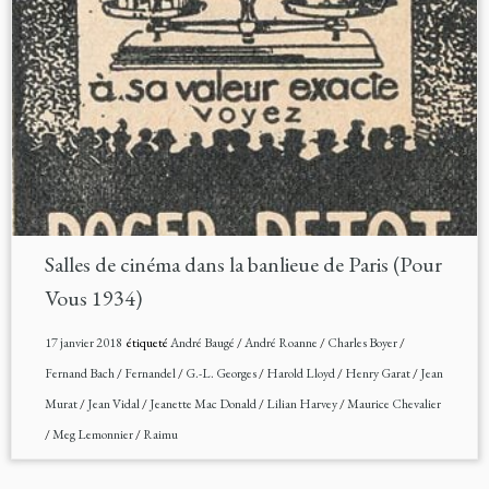
Salles de cinéma dans la banlieue de Paris (Pour
Vous 1934)
17 janvier 2018
étiqueté
André Baugé
/
André Roanne
/
Charles Boyer
/
Fernand Bach
/
Fernandel
/
G.-L. Georges
/
Harold Lloyd
/
Henry Garat
/
Jean
Murat
/
Jean Vidal
/
Jeanette Mac Donald
/
Lilian Harvey
/
Maurice Chevalier
/
Meg Lemonnier
/
Raimu