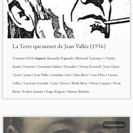
La Terre qui meurt de Jean Vallée (1936)
31 janvier 2018
étiqueté
Alexandre Rignault
/
Bertrand Tavernier
/
Charles
Spaak
/
Francita
/
Germaine Sablon
/
Havadier
/
Henry Roussell
/
Jean Choux
/
Jean Cyrano
/
Jean Vallée
/
Josseline Gaël
/
Jules Berry
/
Line Noro
/
Lucien
Gallas
/
Lucienne Escoube
/
Lyne Clévers
/
Mady Berry
/
Pierre Larquey
/
René
Bazin
/
Robert Arnoux
/
Roger Régent
/
Simone Bourday
2 commentaires