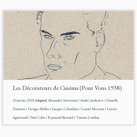
Les Décorateurs de Cinéma (Pour Vous 1938)
10 janvier 2018
étiqueté
Alexander Artrnstam
/
André Andrejew
/
Danielle
Darrieux
/
Georges Méliès
/
Jacques Colombier
/
Lazare Meerson
/
Lucien
Aguettand
/
Paul Colin
/
Raymond Bernard
/
Tamara Loudine