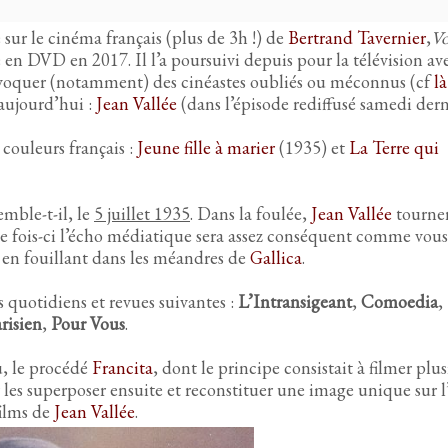
ur le cinéma français (plus de 3h !) de
Bertrand Tavernier
,
Vo
n DVD en 2017. Il l’a poursuivi depuis pour la télévision av
t évoquer (notamment) des cinéastes oubliés ou méconnus (cf
là
 aujourd’hui :
Jean Vallée
(dans l’épisode rediffusé samedi dern
 couleurs français :
Jeune fille à marier
(1935) et
La Terre qui
emble-t-il, le
5 juillet 1935
. Dans la foulée,
Jean Vallée
tourne
e fois-ci l’écho médiatique sera assez conséquent comme vous
é en fouillant dans les méandres de
Gallica
.
es quotidiens et revues suivantes :
L’Intransigeant
,
Comoedia
,
risien
,
Pour Vous
.
u, le procédé
Francita
, dont le principe consistait à filmer plus
ur les superposer ensuite et reconstituer une image unique sur l
films de
Jean Vallée
.