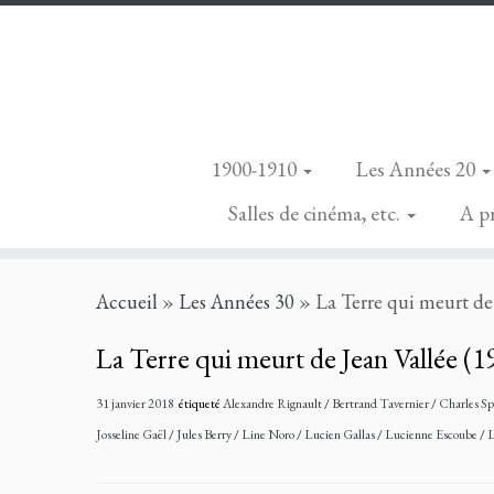
1900-1910
Les Années 20
Salles de cinéma, etc.
A p
Skip
Accueil
»
Les Années 30
»
La Terre qui meurt de
to
content
La Terre qui meurt de Jean Vallée (1
31 janvier 2018
étiqueté
Alexandre Rignault
/
Bertrand Tavernier
/
Charles S
Josseline Gaël
/
Jules Berry
/
Line Noro
/
Lucien Gallas
/
Lucienne Escoube
/
L