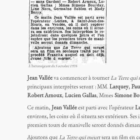
L’Intransigeant du 5 octobre 1935
Jean Vallée
va commencer à tourner
La
Terre
qui
principaux interprètes seront : MM.
Larquey
,
Pau
Robert Arnoux
,
Lucien Gallas
, Mmes
Simone Bo
Ce matin,
Jean Vallée
est parti avec l’opérateur
L
environs, les coins où il situera ses extérieurs. Se
premiers tours de manivelle seront donnés diman
Ajoutons que
La
Terre
qui
meurt
sera un film en c