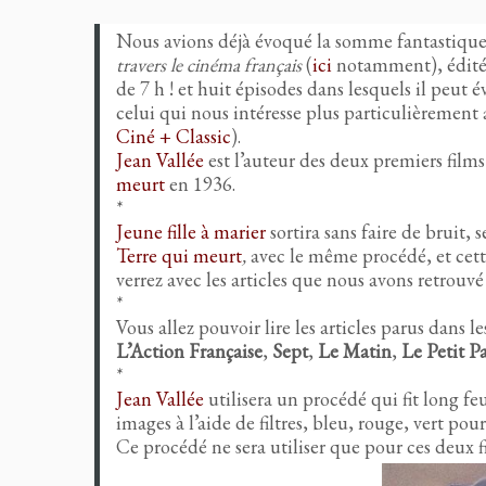
Nous avions déjà évoqué la somme fantastique s
travers le cinéma français
(
ici
notamment), édité e
de 7 h ! et huit épisodes dans lesquels il peu
celui qui nous intéresse plus particulièrement
Ciné + Classic
).
Jean Vallée
est l’auteur des deux premiers films
meurt
en 1936.
*
Jeune fille à marier
sortira sans faire de bruit, s
Terre qui meurt
,
avec le même procédé, et cett
verrez avec les articles que nous avons retrouv
*
Vous allez pouvoir lire les articles parus dans l
L’Action Française
,
Sept
,
Le Matin
,
Le Petit Pa
*
Jean Vallée
utilisera un procédé qui fit long fe
images à l’aide de filtres, bleu, rouge, vert po
Ce procédé ne sera utiliser que pour ces deux 