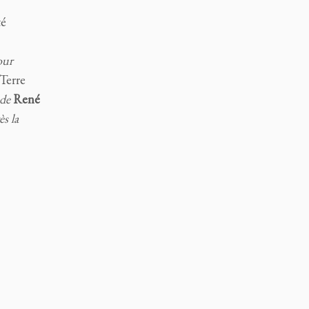
té
our
 Terre
 de
René
ès la