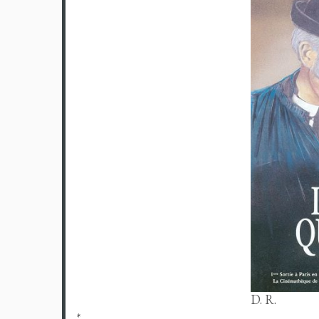
D. R.
*