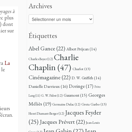
Archives
yages à
ec plus
Archives
) dont
ier sur
Étiquettes
Abel Gance
(22)
Albert Préjean
(14)
Charlie
Charles Boyer
(12)
ra
La
Chaplin
(47)
 le
Charlot
(13)
Cinémagazine
(22)
D. W. Griffith
(14)
Doringe
(17)
Danielle Darrieux
(16)
Fritz
Georges
Gaumont
(15)
G. W. Pabst
(12)
Lang
(11)
Méliès
(19)
Greta Garbo
(13)
Germaine Dulac
(12)
ieurs
Jacques Feyder
Henri Diamant-Berger
(12)
’écran.
(25)
Jacques Prévert
(22)
Jean-Louis
Jean
Jean Gabin
(27)
Croze
(12)