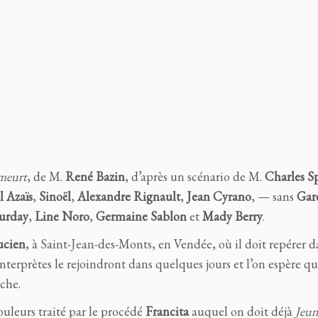
meurt
,
de M.
René Bazin
, d’après un scénario de M.
Charles S
l Azaïs
,
Sinoël
,
Alexandre Rignault
,
Jean Cyrano
, — sans
Gar
urday
,
Line Noro
,
Germaine Sablon
et
Mady Berry
.
ucien
, à Saint-Jean-des-Monts, en Vendée, où il doit repérer d
s interprètes le rejoindront dans quelques jours et l’on espère qu
che.
ouleurs traité par le procédé
Francita
auquel on doit déjà
Jeune