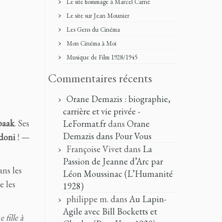
Le site hommage à Marcel Carné
Le site sur Jean Mounier
Les Gens du Cinéma
Mon Cinéma à Moi
Musique de Film 1928/1945
Commentaires récents
Orane Demazis : biographie,
carrière et vie privée -
paak
. Ses
LeFormat.fr
dans
Orane
Demazis dans Pour Vous
doni
! —
Françoise Vivet
dans
La
Passion de Jeanne d’Arc par
ans les
Léon Moussinac (L’Humanité
e les
1928)
philippe m.
dans
Au Lapin-
Agile avec Bill Bocketts et
 fille à