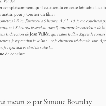
s, Vendée
.
er complaisamment qu’il est attendu en cette lointaine locali
 matin, pour y tourner un film :
lomètres à faire. J’arriverai à 5 heures. A 5 h. 10, je me coucherai p
nts, et à 8 heures, je serai au travail, tournant les extérieurs de
la
sous la direction de
Jean
Vallée
,
qui réalise le film d’après le roman
heures, je reprendrai le volant… et je chanterai ici demain soir. Apr
, je repartirai et ainsi de suite !…
ano
de conclure :
 qui meurt » par Simone Bourday