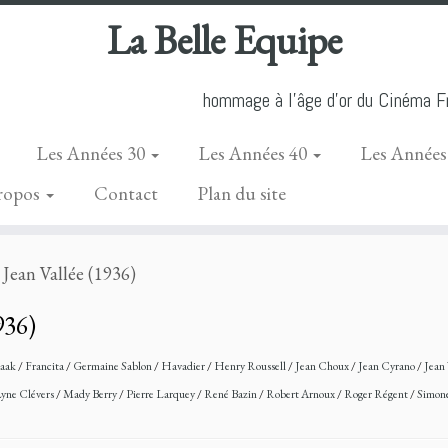
La Belle Equipe
hommage à l'âge d'or du Cinéma Fr
Les Années 30
Les Années 40
Les Années
ropos
Contact
Plan du site
 Jean Vallée (1936)
936)
paak
/
Francita
/
Germaine Sablon
/
Havadier
/
Henry Roussell
/
Jean Choux
/
Jean Cyrano
/
Jean
yne Clévers
/
Mady Berry
/
Pierre Larquey
/
René Bazin
/
Robert Arnoux
/
Roger Régent
/
Simon