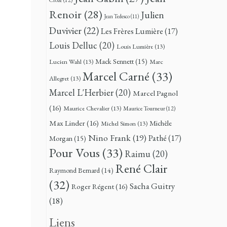
Renoir
(28)
Julien
Jean Tedesco
(11)
Duvivier
(22)
Les Frères Lumière
(17)
Louis Delluc
(20)
Louis Lumière
(13)
Mack Sennett
(15)
Lucien Wahl
(13)
Marc
Marcel Carné
(33)
Allegret
(13)
Marcel L'Herbier
(20)
Marcel Pagnol
(16)
Maurice Chevalier
(13)
Maurice Tourneur
(12)
Max Linder
(16)
Michèle
Michel Simon
(13)
Nino Frank
(19)
Pathé
(17)
Morgan
(15)
Pour Vous
(33)
Raimu
(20)
René Clair
Raymond Bernard
(14)
(32)
Sacha Guitry
Roger Régent
(16)
(18)
Liens