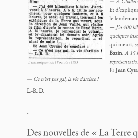
—
A Challan
Et d’expliqu
le lendemain
—
J’ai 400 ki
quelques insta
qui meurt
, 
Bazin
. A 15 
représentation
L’Intransigeant du 18 octobre 1935
Et
Jean Cyr
—
Ce n’est pas gai, la vie d’artiste !
L.-R. D.
*
Des nouvelles de « La Terre