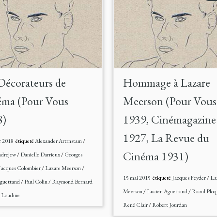
Décorateurs de
Hommage à Lazare
ma (Pour Vous
Meerson (Pour Vous
8)
1939, Cinémagazine
1927, La Revue du
r 2018
étiqueté
Alexander Artrnstam
/
Cinéma 1931)
ndrejew
/
Danielle Darrieux
/
Georges
Jacques Colombier
/
Lazare Meerson
/
15 mai 2015
étiqueté
Jacques Feyder
/
La
guettand
/
Paul Colin
/
Raymond Bernard
Meerson
/
Lucien Aguettand
/
Raoul Plo
 Loudine
René Clair
/
Robert Jourdan