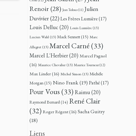
Renoir
(28)
Julien
Jean Tedesco
(11)
Duvivier
(22)
Les Frères Lumière
(17)
Louis Delluc
(20)
Louis Lumière
(13)
Mack Sennett
(15)
Lucien Wahl
(13)
Marc
Marcel Carné
(33)
Allegret
(13)
Marcel L'Herbier
(20)
Marcel Pagnol
(16)
Maurice Chevalier
(13)
Maurice Tourneur
(12)
Max Linder
(16)
Michèle
Michel Simon
(13)
Nino Frank
(19)
Pathé
(17)
Morgan
(15)
Pour Vous
(33)
Raimu
(20)
René Clair
Raymond Bernard
(14)
(32)
Sacha Guitry
Roger Régent
(16)
(18)
Liens