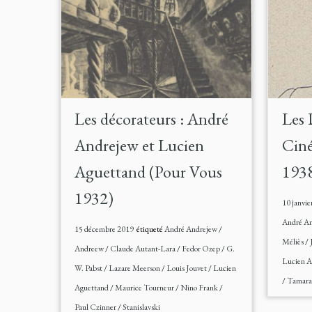
Les décorateurs : André
Les 
Andrejew et Lucien
Ciné
Aguettand (Pour Vous
193
1932)
10 janvie
André A
15 décembre 2019
étiqueté
André Andrejew
/
Méliès
/
Andreew
/
Claude Autant-Lara
/
Fedor Ozep
/
G.
Lucien A
W. Pabst
/
Lazare Meerson
/
Louis Jouvet
/
Lucien
/
Tamara
Aguettand
/
Maurice Tourneur
/
Nino Frank
/
Paul Czinner
/
Stanislavski