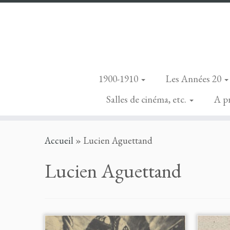
1900-1910
Les Années 20
Salles de cinéma, etc.
A p
Skip
Accueil
»
Lucien Aguettand
to
content
Lucien Aguettand