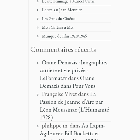
Le site hommage à Marcel Carné
Le site sur Jean Mounier
Les Gens du Cinéma
Mon Cinéma à Moi
Musique de Film 1928/1945
Commentaires récents
Orane Demazis : biographie,
carrière et vie privée -
LeFormat.fr
dans
Orane
Demazis dans Pour Vous
Françoise Vivet
dans
La
Passion de Jeanne d’Arc par
Léon Moussinac (L’Humanité
1928)
philippe m.
dans
Au Lapin-
Agile avec Bill Bocketts et