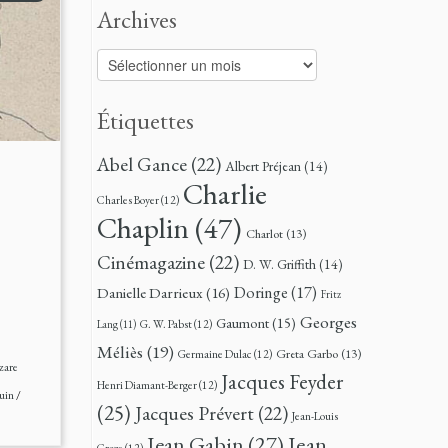
Archives
Archives
Étiquettes
Abel Gance
(22)
Albert Préjean
(14)
Charlie
Charles Boyer
(12)
Chaplin
(47)
Charlot
(13)
Cinémagazine
(22)
D. W. Griffith
(14)
Doringe
(17)
Danielle Darrieux
(16)
Fritz
Georges
Gaumont
(15)
G. W. Pabst
(12)
Lang
(11)
Méliès
(19)
Greta Garbo
(13)
Germaine Dulac
(12)
zare
Jacques Feyder
Henri Diamant-Berger
(12)
quin
/
(25)
Jacques Prévert
(22)
Jean-Louis
Jean
Jean Gabin
(27)
Croze
(12)