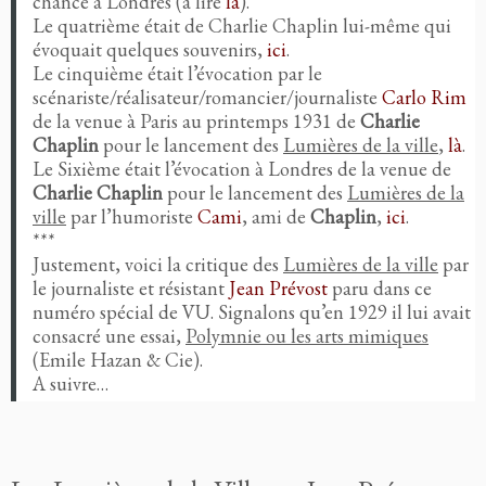
chance à Londres (à lire
là
).
Le quatrième était de Charlie Chaplin lui-même qui
évoquait quelques souvenirs,
ici
.
Le cinquième était l’évocation par le
scénariste/réalisateur/romancier/journaliste
Carlo Rim
de la venue à Paris au printemps 1931 de
Charlie
Chaplin
pour le lancement des
Lumières de la ville
,
là
.
Le Sixième était l’évocation à Londres de la venue de
Charlie Chaplin
pour le lancement des
Lumières de la
ville
par l’humoriste
Cami
, ami de
Chaplin
,
ici
.
***
Justement, voici la critique des
Lumières de la ville
par
le journaliste et résistant
Jean Prévost
paru dans ce
numéro spécial de VU. Signalons qu’en 1929 il lui avait
consacré une essai,
Polymnie ou les arts mimiques
(Emile Hazan & Cie).
A suivre…