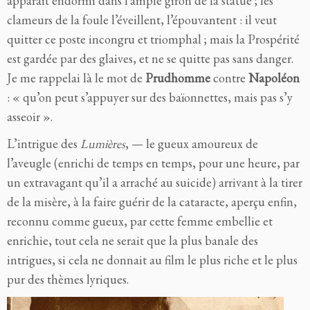
apparaît endormi dans l’ample giron de la statue ; les
clameurs de la foule l’éveillent, l’épouvantent : il veut
quitter ce poste incongru et triomphal ; mais la Prospérité
est gardée par des glaives, et ne se quitte pas sans danger.
Je me rappelai là le mot de
Prudhomme
contre
Napoléon
: « qu’on peut s’appuyer sur des baïonnettes, mais pas s’y
asseoir ».
L’intrigue des
Lumières
, — le gueux amoureux de
l’aveugle (enrichi de temps en temps, pour une heure, par
un extravagant qu’il a arraché au suicide) arrivant à la tirer
de la misère, à la faire guérir de la cataracte, aperçu enfin,
reconnu comme gueux, par cette femme embellie et
enrichie, tout cela ne serait que la plus banale des
intrigues, si cela ne donnait au film le plus riche et le plus
pur des thèmes lyriques.