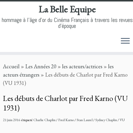
La Belle Equipe
hommage à l'âge d'or du Cinéma Français à travers les revues
d'époque
Skip
Accueil
»
Les Années 20
»
les acteurs/actrices
»
les
to
acteurs étrangers
»
Les débuts de Charlot par Fred Karno
content
(VU 1931)
Les débuts de Charlot par Fred Karno (VU
1931)
21 juin 2016
étiqueté
Charlie Chaplin
/
Fred Karno
/
Stan Laurel
/
Sydney Chaplin
/
VU