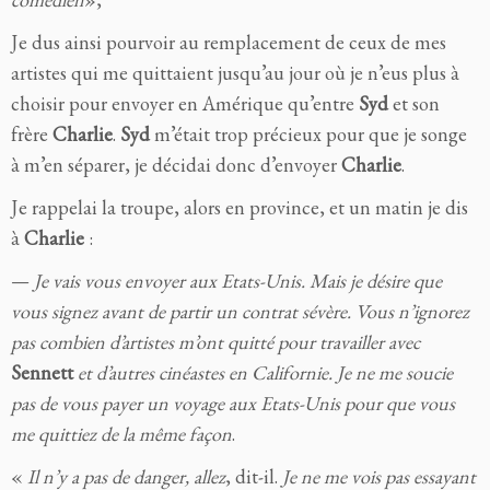
Je dus ainsi pourvoir au remplacement de ceux de mes
artistes qui me quittaient jusqu’au jour où je n’eus plus à
choisir pour envoyer en Amérique qu’entre
Syd
et son
frère
Charlie
.
Syd
m’était trop précieux pour que je songe
à m’en séparer, je décidai donc d’envoyer
Charlie
.
Je rappelai la troupe, alors en province, et un matin je dis
à
Charlie
:
—
Je vais vous envoyer aux Etats-Unis. Mais je désire que
vous signez avant de partir un contrat sévère. Vous n’ignorez
pas combien d’artistes m’ont quitté pour travailler avec
Sennett
et d’autres cinéastes en Californie. Je ne me soucie
pas de vous payer un voyage aux Etats-Unis pour que vous
me quittiez de la même façon
.
«
Il n’y a pas de danger, allez
, dit-il.
Je ne me vois pas essayant