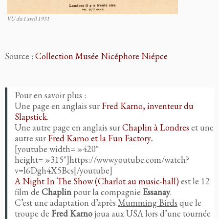
VU du 1 avril 1931
Source :
Collection Musée Nicéphore Niépce
Pour en savoir plus :
Une page en anglais sur
Fred Karno, inventeur du
Slapstick
.
Une autre page en anglais sur
Chaplin à Londres
et une
autre sur
Fred Karno et la Fun Factory
.
[youtube width= »420″
height= »315″]https://www.youtube.com/watch?
v=l6Dgh4X5Bcs[/youtube]
A Night In The Show (Charlot au music-hall)
est le 12
film de
Chaplin
pour la compagnie
Essanay
.
C’est une adaptation d’après
Mumming Birds
que le
troupe de
Fred Karno
joua aux USA lors d’une tournée