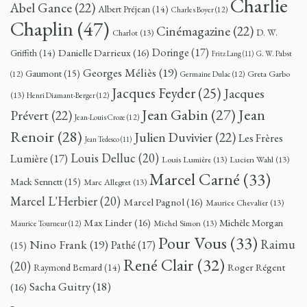
Charlie
Abel Gance
(22)
Albert Préjean
(14)
Charles Boyer
(12)
Chaplin
(47)
Cinémagazine
(22)
D. W.
Charlot
(13)
Doringe
(17)
Danielle Darrieux
(16)
Griffith
(14)
G. W. Pabst
Fritz Lang
(11)
Georges Méliès
(19)
Gaumont
(15)
Greta Garbo
(12)
Germaine Dulac
(12)
Jacques Feyder
(25)
Jacques
(13)
Henri Diamant-Berger
(12)
Jean
Jean Gabin
(27)
Prévert
(22)
Jean-Louis Croze
(12)
Renoir
(28)
Julien Duvivier
(22)
Les Frères
Jean Tedesco
(11)
Louis Delluc
(20)
Lumière
(17)
Louis Lumière
(13)
Lucien Wahl
(13)
Marcel Carné
(33)
Mack Sennett
(15)
Marc Allegret
(13)
Marcel L'Herbier
(20)
Marcel Pagnol
(16)
Maurice Chevalier
(13)
Max Linder
(16)
Michèle Morgan
Michel Simon
(13)
Maurice Tourneur
(12)
Pour Vous
(33)
Nino Frank
(19)
Raimu
Pathé
(17)
(15)
René Clair
(32)
(20)
Roger Régent
Raymond Bernard
(14)
Sacha Guitry
(18)
(16)