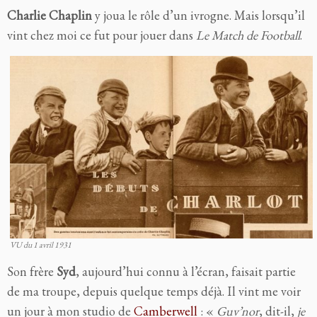
Charlie Chaplin
y joua le rôle d’un ivrogne. Mais lorsqu’il
vint chez moi ce fut pour jouer dans
Le Match de Football
.
VU du 1 avril 1931
Son frère
Syd
, aujourd’hui connu à l’écran, faisait partie
de ma troupe, depuis quelque temps déjà. Il vint me voir
un jour à mon studio de
Camberwell
: «
Guv’nor
, dit-il,
je