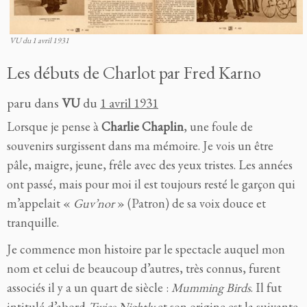
VU du 1 avril 1931
Les débuts de Charlot par Fred Karno
paru dans
VU
du
1 avril 1931
Lorsque je pense à
Charlie Chaplin
, une foule de
souvenirs surgissent dans ma mémoire. Je vois un être
pâle, maigre, jeune, frêle avec des yeux tristes. Les années
ont passé, mais pour moi il est toujours resté le garçon qui
m’appelait «
Guv’nor
» (Patron) de sa voix douce et
tranquille.
Je commence mon histoire par le spectacle auquel mon
nom et celui de beaucoup d’autres, très connus, furent
associés il y a un quart de siècle :
Mumming Birds
. Il fut
intitulé d’abord
Twice Nightly
et son origine est la suivante