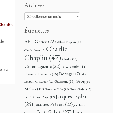
Archives
Archives
Chaplin
Étiquettes
Abel Gance
(22)
 de
Albert Préjean
(14)
Charlie
Charles Boyer
(12)
Chaplin
(47)
Charlot
(13)
Cinémagazine
(22)
D. W. Griffith
(14)
is au
Doringe
(17)
Danielle Darrieux
(16)
Fritz
Georges
Gaumont
(15)
G. W. Pabst
(12)
Lang
(11)
Méliès
(19)
Greta Garbo
(13)
Germaine Dulac
(12)
Jacques Feyder
Henri Diamant-Berger
(12)
(25)
Jacques Prévert
(22)
Jean-Louis
Jean
Jean Gabin
(27)
Croze
(12)