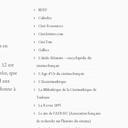
BDFF
Calindex
Ciné-Ressources
CinéArtistes.com
CineTom
s en
Gallica
L'@ide-Mémoire – encyclopédie du
 12 est
cinéma français
lot
, que
L'Age d'Or du cinéma français
d aux
L'Encinémathèque
 donne à
La Bibliothèque de la Cinémathèque de
Toulouse
La Revue 1895
Le site de l'AFRHC (Association française
de recherche sur l’histoire du cinéma)