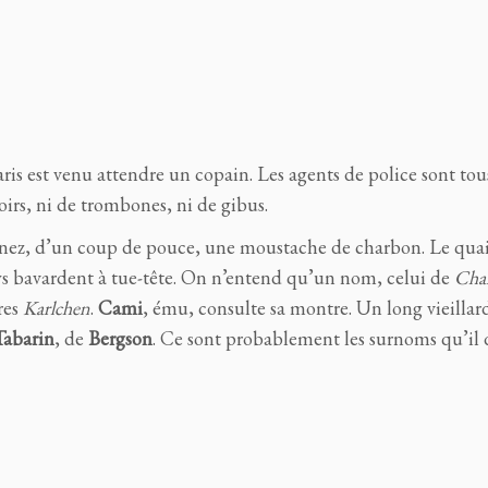
s est venu attendre un copain. Les agents de police sont tou
toirs, ni de trombones, ni de gibus.
 nez, d’un coup de pouce, une moustache de charbon. Le quai
ays bavardent à tue-tête. On n’entend qu’un nom, celui de
Char
res
Karlchen
.
Cami
, ému, consulte sa montre. Un long vieillar
Tabarin
, de
Bergson
. Ce sont probablement les surnoms qu’il