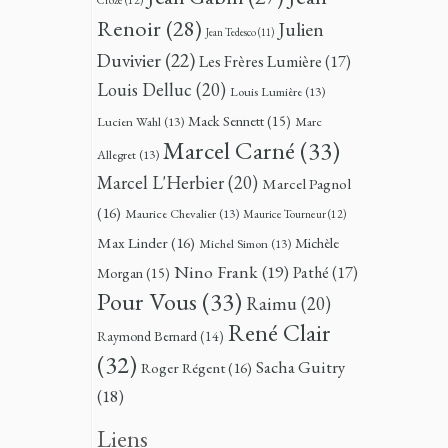
Renoir
(28)
Julien
Jean Tedesco
(11)
Duvivier
(22)
Les Frères Lumière
(17)
Louis Delluc
(20)
Louis Lumière
(13)
Mack Sennett
(15)
Lucien Wahl
(13)
Marc
Marcel Carné
(33)
Allegret
(13)
Marcel L'Herbier
(20)
Marcel Pagnol
(16)
Maurice Chevalier
(13)
Maurice Tourneur
(12)
Max Linder
(16)
Michèle
Michel Simon
(13)
Nino Frank
(19)
Pathé
(17)
Morgan
(15)
Pour Vous
(33)
Raimu
(20)
René Clair
Raymond Bernard
(14)
(32)
Sacha Guitry
Roger Régent
(16)
(18)
Liens