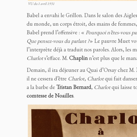
VU du 1 avril 1931
Babel a envahi le Grillon. Dans le salon des Aigles
du monde, un corps étroit, des mains de femmes, cl
Babel prend l’offensive : «
Pourquoi n’êtes-vous pas
Que pensez-vous du parlant ?
» Le pauvre Muet vou
l’interprète déjà a traduit nos paroles. Alors, les 
Charlot
s’efface. M.
Chaplin
n’est plus que le man
Demain, il ira déjeuner au Quai d’Orsay chez M.
il ne cessera d’être
Charlot
,
Charlot
qui fait danser
a la barbe de
Tristan Bernard
,
Charlot
qui laisse 
comtesse de Noailles
.