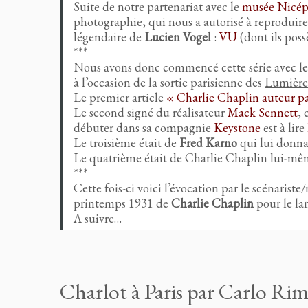
Suite de notre partenariat avec le
musée Nicép
photographie, qui nous a autorisé à reproduire
légendaire de
Lucien Vogel
:
VU
(dont ils poss
***
Nous avons donc commencé cette série avec l
à l’occasion de la sortie parisienne des
Lumières
Le premier article
« Charlie Chaplin auteur p
Le second signé du réalisateur
Mack Sennett
, 
débuter dans sa compagnie
Keystone
est à lire
Le troisième était de
Fred Karno
qui lui donna
Le quatrième était de Charlie Chaplin lui-mê
***
Cette fois-ci voici l’évocation par le scénarist
printemps 1931 de
Charlie Chaplin
pour le l
A suivre…
Charlot à Paris par Carlo Ri