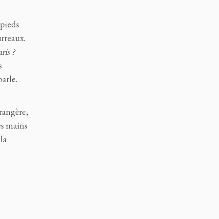
 pieds
urreaux.
ris ?
s
arle.
trangère,
es mains
la