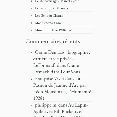
Le site hommage à Marcel Carné
Le site sur Jean Mounier
Les Gens du Cinéma
Mon Cinéma à Moi
Musique de Film 1928/1945
Commentaires récents
Orane Demazis : biographie,
carrière et vie privée -
LeFormat.fr
dans
Orane
Demazis dans Pour Vous
Françoise Vivet
dans
La
Passion de Jeanne d’Arc par
Léon Moussinac (L’Humanité
1928)
philippe m.
dans
Au Lapin-
Agile avec Bill Bocketts et