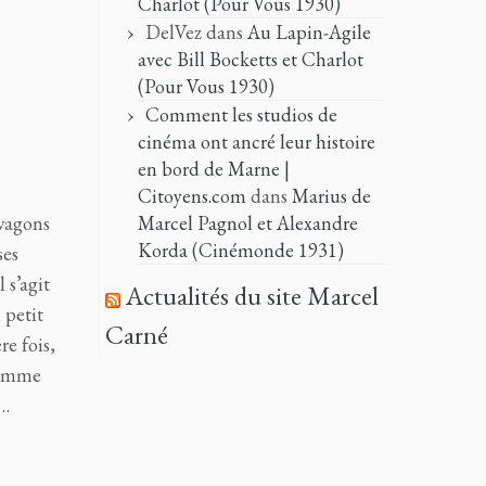
Charlot (Pour Vous 1930)
DelVez
dans
Au Lapin-Agile
avec Bill Bocketts et Charlot
(Pour Vous 1930)
Comment les studios de
cinéma ont ancré leur histoire
en bord de Marne |
Citoyens.com
dans
Marius de
 wagons
Marcel Pagnol et Alexandre
Korda (Cinémonde 1931)
ses
 s’agit
Actualités du site Marcel
 petit
Carné
re fois,
comme
e…