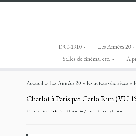
1900-1910
Les Années 20
Salles de cinéma, etc.
A p
Skip
Accueil
»
Les Années 20
»
les acteurs/actrices
»
l
to
content
Charlot à Paris par Carlo Rim (VU 1
8 juillet 2016
étiqueté
Cami
/
Carlo Rim
/
Charlie Chaplin
/
Charlot