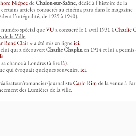
hore Niépce
de
Chalon-sur-Saône
, dédié à l’histoire de la
 certains articles consacrés au cinéma paru dans le magazine
èdent l’intégralité, de 1929 à 1940).
e numéro spécial que
VU
a consacré le
1 avril 1931
à
Charlie 
 de la Ville
.
ar René Clair »
a été mis en ligne
ici
.
celui qui a découvert
Charlie Chaplin
en 1914 et lui a permis
là
.
 sa chance à Londres (à lire
là
).
me qui évoquait quelques souvenirs,
ici
.
e/réalisateur/romancier/journaliste
Carlo Rim
de la venue à Par
ancement des
Lumières de la ville
.
m