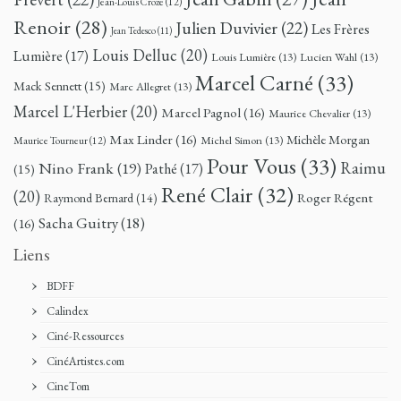
Jean-Louis Croze
(12)
Renoir
(28)
Julien Duvivier
(22)
Les Frères
Jean Tedesco
(11)
Louis Delluc
(20)
Lumière
(17)
Louis Lumière
(13)
Lucien Wahl
(13)
Marcel Carné
(33)
Mack Sennett
(15)
Marc Allegret
(13)
Marcel L'Herbier
(20)
Marcel Pagnol
(16)
Maurice Chevalier
(13)
Max Linder
(16)
Michèle Morgan
Michel Simon
(13)
Maurice Tourneur
(12)
Pour Vous
(33)
Nino Frank
(19)
Raimu
Pathé
(17)
(15)
René Clair
(32)
(20)
Roger Régent
Raymond Bernard
(14)
Sacha Guitry
(18)
(16)
Liens
BDFF
Calindex
Ciné-Ressources
CinéArtistes.com
CineTom