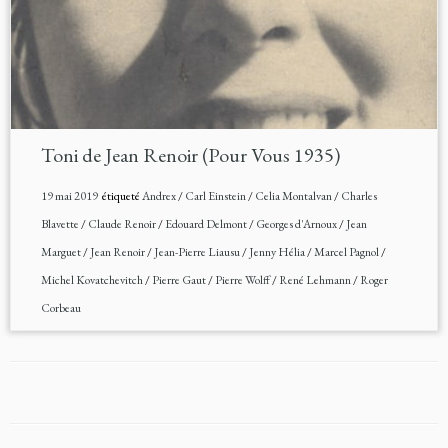
Toni de Jean Renoir (Pour Vous 1935)
19 mai 2019
étiqueté
Andrex
/
Carl Einstein
/
Celia Montalvan
/
Charles
Blavette
/
Claude Renoir
/
Edouard Delmont
/
Georges d'Arnoux
/
Jean
Marguet
/
Jean Renoir
/
Jean-Pierre Liausu
/
Jenny Hélia
/
Marcel Pagnol
/
Michel Kovatchevitch
/
Pierre Gaut
/
Pierre Wolff
/
René Lehmann
/
Roger
Corbeau