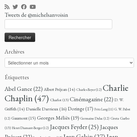
Tweets de @michelsanvoisin
Rechercher :
Archives
Archives
Étiquettes
Charlie
Abel Gance
(22)
Albert Préjean
(14)
Charles Boyer
(12)
Chaplin
(47)
Cinémagazine
(22)
D. W.
Charlot
(13)
Doringe
(17)
Danielle Darrieux
(16)
Griffith
(14)
G. W. Pabst
Fritz Lang
(11)
Georges Méliès
(19)
Gaumont
(15)
Greta Garbo
(12)
Germaine Dulac
(12)
Jacques Feyder
(25)
Jacques
(13)
Henri Diamant-Berger
(12)
Jean
Jean Gabin
(27)
Prévert
(22)