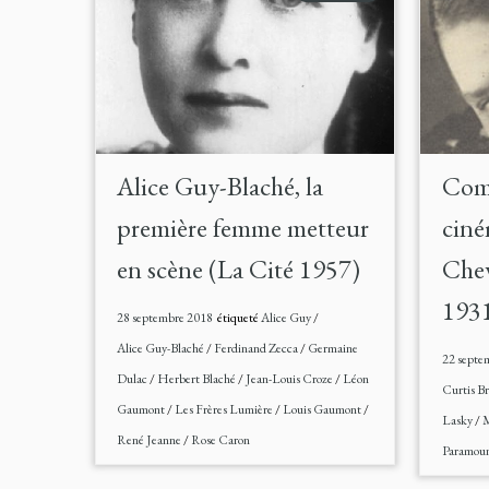
Alice Guy-Blaché, la
Comm
première femme metteur
ciné
en scène (La Cité 1957)
Chev
193
28 septembre 2018
étiqueté
Alice Guy
/
Alice Guy-Blaché
/
Ferdinand Zecca
/
Germaine
22 septe
Dulac
/
Herbert Blaché
/
Jean-Louis Croze
/
Léon
Curtis B
Gaumont
/
Les Frères Lumière
/
Louis Gaumont
/
Lasky
/
M
René Jeanne
/
Rose Caron
Paramou