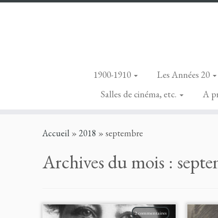
1900-1910
Les Années 20
Salles de cinéma, etc.
A p
Skip
Accueil
»
2018
»
septembre
to
content
Archives du mois :
septe
2 commentaires