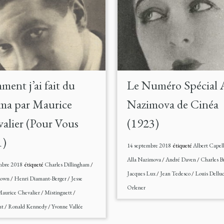
ent j’ai fait du
Le Numéro Spécial A
ma par Maurice
Nazimova de Cinéa
alier (Pour Vous
(1923)
1)
14 septembre 2018
étiqueté
Albert Capel
Alla Nazimova
/
André Daven
/
Charles B
mbre 2018
étiqueté
Charles Dillingham
/
Jacques Lux
/
Jean Tedesco
/
Louis Dellu
rown
/
Henri Diamant-Berger
/
Jesse
Orlener
aurice Chevalier
/
Mistinguett
/
nt
/
Ronald Kennedy
/
Yvonne Vallée