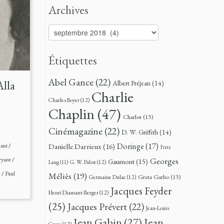
Archives
Archives
Étiquettes
Abel Gance
(22)
lla
Albert Préjean
(14)
Charlie
Charles Boyer
(12)
Chaplin
(47)
Charlot
(13)
Cinémagazine
(22)
D. W. Griffith
(14)
Doringe
(17)
lani
/
Danielle Darrieux
(16)
Fritz
Georges
ryant
/
Gaumont
(15)
G. W. Pabst
(12)
Lang
(11)
c
/
Paul
Méliès
(19)
Greta Garbo
(13)
Germaine Dulac
(12)
Jacques Feyder
Henri Diamant-Berger
(12)
(25)
Jacques Prévert
(22)
Jean-Louis
Jean
Jean Gabin
(27)
Croze
(12)