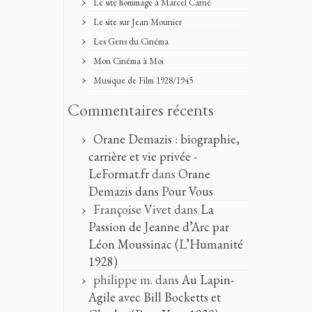
Le site hommage à Marcel Carné
Le site sur Jean Mounier
Les Gens du Cinéma
Mon Cinéma à Moi
Musique de Film 1928/1945
Commentaires récents
Orane Demazis : biographie,
carrière et vie privée -
LeFormat.fr
dans
Orane
Demazis dans Pour Vous
Françoise Vivet
dans
La
Passion de Jeanne d’Arc par
Léon Moussinac (L’Humanité
1928)
philippe m.
dans
Au Lapin-
Agile avec Bill Bocketts et