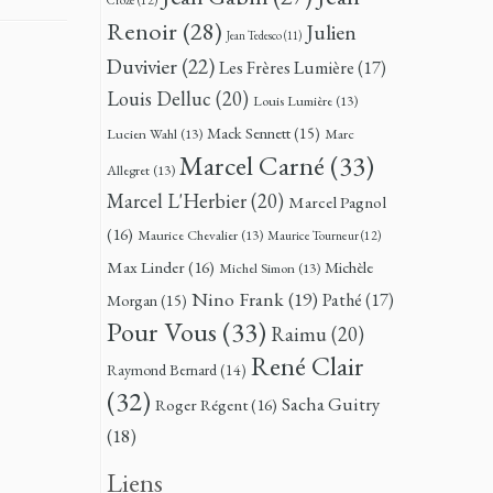
Renoir
(28)
Julien
Jean Tedesco
(11)
Duvivier
(22)
Les Frères Lumière
(17)
Louis Delluc
(20)
Louis Lumière
(13)
Mack Sennett
(15)
Lucien Wahl
(13)
Marc
Marcel Carné
(33)
Allegret
(13)
Marcel L'Herbier
(20)
Marcel Pagnol
(16)
Maurice Chevalier
(13)
Maurice Tourneur
(12)
Max Linder
(16)
Michèle
Michel Simon
(13)
Nino Frank
(19)
Pathé
(17)
Morgan
(15)
Pour Vous
(33)
Raimu
(20)
René Clair
Raymond Bernard
(14)
(32)
Sacha Guitry
Roger Régent
(16)
(18)
Liens