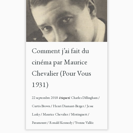
Comment j’ai fait du
cinéma par Maurice
Chevalier (Pour Vous
1931)
22 septembre 2018
étiqueté
Charles Dillingham
/
Curtis Brown
/
Henri Diamant-Berger
/
Jesse
Lasky
/
Maurice Chevalier
/
Mistinguett
/
Paramount
/
Ronald Kennedy
/
Yvonne Vallée