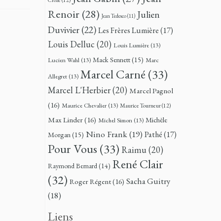
Renoir
(28)
Julien
Jean Tedesco
(11)
Duvivier
(22)
Les Frères Lumière
(17)
Louis Delluc
(20)
Louis Lumière
(13)
Mack Sennett
(15)
Lucien Wahl
(13)
Marc
Marcel Carné
(33)
Allegret
(13)
Marcel L'Herbier
(20)
Marcel Pagnol
(16)
Maurice Chevalier
(13)
Maurice Tourneur
(12)
Max Linder
(16)
Michèle
Michel Simon
(13)
Nino Frank
(19)
Pathé
(17)
Morgan
(15)
Pour Vous
(33)
Raimu
(20)
René Clair
Raymond Bernard
(14)
(32)
Sacha Guitry
Roger Régent
(16)
(18)
Liens