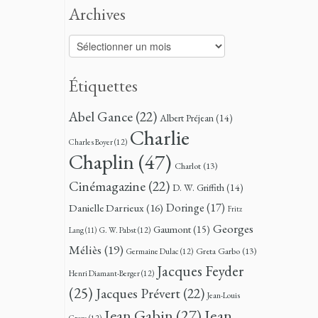
Archives
Archives
Étiquettes
Abel Gance
(22)
Albert Préjean
(14)
Charlie
Charles Boyer
(12)
Chaplin
(47)
Charlot
(13)
Cinémagazine
(22)
D. W. Griffith
(14)
Doringe
(17)
Danielle Darrieux
(16)
Fritz
Georges
Gaumont
(15)
G. W. Pabst
(12)
Lang
(11)
Méliès
(19)
Greta Garbo
(13)
Germaine Dulac
(12)
Jacques Feyder
Henri Diamant-Berger
(12)
(25)
Jacques Prévert
(22)
Jean-Louis
Jean
Jean Gabin
(27)
Croze
(12)