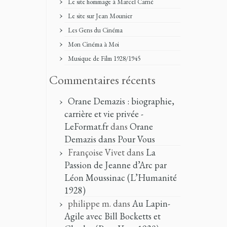
Le site hommage à Marcel Carné
Le site sur Jean Mounier
Les Gens du Cinéma
Mon Cinéma à Moi
Musique de Film 1928/1945
Commentaires récents
Orane Demazis : biographie,
carrière et vie privée -
LeFormat.fr
dans
Orane
Demazis dans Pour Vous
Françoise Vivet
dans
La
Passion de Jeanne d’Arc par
Léon Moussinac (L’Humanité
1928)
philippe m.
dans
Au Lapin-
Agile avec Bill Bocketts et