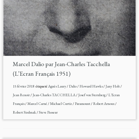
Marcel Dalio par Jean-Charles Tacchella
(L’Ecran Français 1951)
15 février 2018
étiqueté
Agnès Laury
/
Dalio
/
Howard Hawks
/
Jany Holt
/
Jean Renoir
/
Jean-Charles TACCHELLA
/
Josef von Sternberg
/
L'Ecran
Français
/
Marcel Carné
/
Michael Curtiz
/
Paramount
/
Robert Arnoux
/
Robert Siodmak
/
Steve Passeur