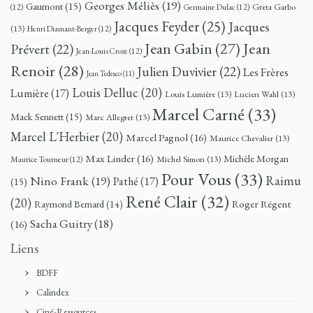
Georges Méliès
(19)
Gaumont
(15)
Greta Garbo
(12)
Germaine Dulac
(12)
Jacques Feyder
(25)
Jacques
(13)
Henri Diamant-Berger
(12)
Jean
Jean Gabin
(27)
Prévert
(22)
Jean-Louis Croze
(12)
Renoir
(28)
Julien Duvivier
(22)
Les Frères
Jean Tedesco
(11)
Louis Delluc
(20)
Lumière
(17)
Louis Lumière
(13)
Lucien Wahl
(13)
Marcel Carné
(33)
Mack Sennett
(15)
Marc Allegret
(13)
Marcel L'Herbier
(20)
Marcel Pagnol
(16)
Maurice Chevalier
(13)
Max Linder
(16)
Michèle Morgan
Michel Simon
(13)
Maurice Tourneur
(12)
Pour Vous
(33)
Nino Frank
(19)
Raimu
Pathé
(17)
(15)
René Clair
(32)
(20)
Roger Régent
Raymond Bernard
(14)
Sacha Guitry
(18)
(16)
Liens
BDFF
Calindex
Ciné-Ressources