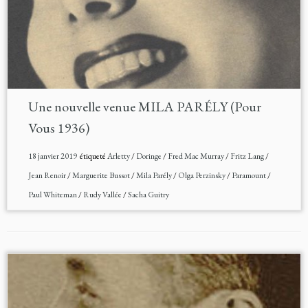
Une nouvelle venue MILA PARÉLY (Pour
Vous 1936)
18 janvier 2019
étiqueté
Arletty
/
Doringe
/
Fred Mac Murray
/
Fritz Lang
/
Jean Renoir
/
Marguerite Bussot
/
Mila Parély
/
Olga Perzinsky
/
Paramount
/
Paul Whiteman
/
Rudy Vallée
/
Sacha Guitry