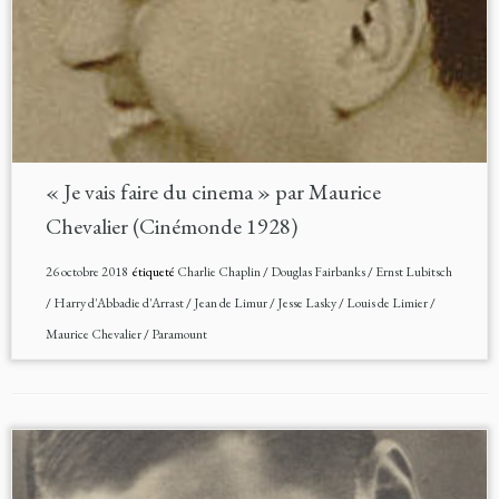
« Je vais faire du cinema » par Maurice
Chevalier (Cinémonde 1928)
26 octobre 2018
étiqueté
Charlie Chaplin
/
Douglas Fairbanks
/
Ernst Lubitsch
/
Harry d'Abbadie d'Arrast
/
Jean de Limur
/
Jesse Lasky
/
Louis de Limier
/
Maurice Chevalier
/
Paramount