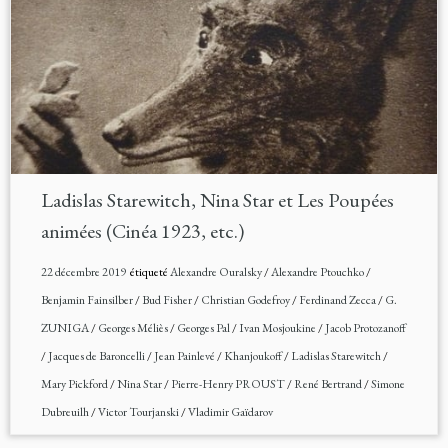
Ladislas Starewitch, Nina Star et Les Poupées
animées (Cinéa 1923, etc.)
22 décembre 2019
étiqueté
Alexandre Ouralsky
/
Alexandre Ptouchko
/
Benjamin Fainsilber
/
Bud Fisher
/
Christian Godefroy
/
Ferdinand Zecca
/
G.
ZUNIGA
/
Georges Méliès
/
Georges Pal
/
Ivan Mosjoukine
/
Jacob Protozanoff
/
Jacques de Baroncelli
/
Jean Painlevé
/
Khanjoukoff
/
Ladislas Starewitch
/
Mary Pickford
/
Nina Star
/
Pierre-Henry PROUST
/
René Bertrand
/
Simone
Dubreuilh
/
Victor Tourjanski
/
Vladimir Gaïdarov