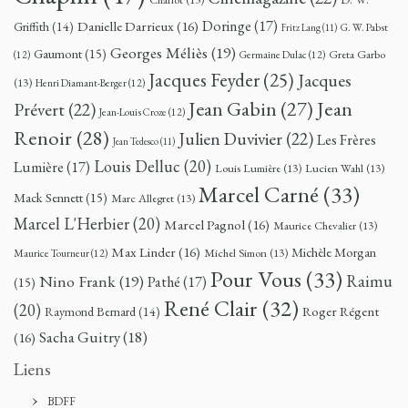
Doringe
(17)
Danielle Darrieux
(16)
Griffith
(14)
G. W. Pabst
Fritz Lang
(11)
Georges Méliès
(19)
Gaumont
(15)
Greta Garbo
(12)
Germaine Dulac
(12)
Jacques Feyder
(25)
Jacques
(13)
Henri Diamant-Berger
(12)
Jean
Jean Gabin
(27)
Prévert
(22)
Jean-Louis Croze
(12)
Renoir
(28)
Julien Duvivier
(22)
Les Frères
Jean Tedesco
(11)
Louis Delluc
(20)
Lumière
(17)
Louis Lumière
(13)
Lucien Wahl
(13)
Marcel Carné
(33)
Mack Sennett
(15)
Marc Allegret
(13)
Marcel L'Herbier
(20)
Marcel Pagnol
(16)
Maurice Chevalier
(13)
Max Linder
(16)
Michèle Morgan
Michel Simon
(13)
Maurice Tourneur
(12)
Pour Vous
(33)
Nino Frank
(19)
Raimu
Pathé
(17)
(15)
René Clair
(32)
(20)
Roger Régent
Raymond Bernard
(14)
Sacha Guitry
(18)
(16)
Liens
BDFF