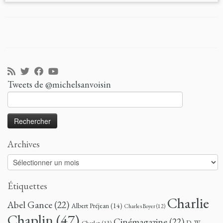
Tweets de @michelsanvoisin
Rechercher :
Archives
Archives
Étiquettes
Charlie
Abel Gance
(22)
Albert Préjean
(14)
Charles Boyer
(12)
Chaplin
(47)
Cinémagazine
(22)
D. W.
Charlot
(13)