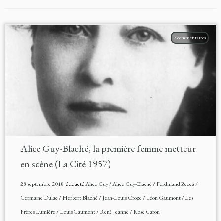
2 commentaires
Alice Guy-Blaché, la première femme metteur
en scène (La Cité 1957)
28 septembre 2018
étiqueté
Alice Guy
/
Alice Guy-Blaché
/
Ferdinand Zecca
/
Germaine Dulac
/
Herbert Blaché
/
Jean-Louis Croze
/
Léon Gaumont
/
Les
Frères Lumière
/
Louis Gaumont
/
René Jeanne
/
Rose Caron