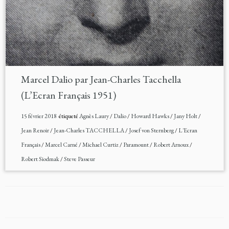
Marcel Dalio par Jean-Charles Tacchella
(L’Ecran Français 1951)
15 février 2018
étiqueté
Agnès Laury
/
Dalio
/
Howard Hawks
/
Jany Holt
/
Jean Renoir
/
Jean-Charles TACCHELLA
/
Josef von Sternberg
/
L'Ecran
Français
/
Marcel Carné
/
Michael Curtiz
/
Paramount
/
Robert Arnoux
/
Robert Siodmak
/
Steve Passeur