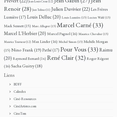
Jean
Jean Gabin
(27)
Prévert
(22)
Jean-Louis Croze
(12)
Renoir
(28)
Julien Duvivier
(22)
Les Frères
Jean Tedesco
(11)
Louis Delluc
(20)
Lumière
(17)
Louis Lumière
(13)
Lucien Wahl
(13)
Marcel Carné
(33)
Mack Sennett
(15)
Marc Allegret
(13)
Marcel L'Herbier
(20)
Marcel Pagnol
(16)
Maurice Chevalier
(13)
Max Linder
(16)
Michèle Morgan
Michel Simon
(13)
Maurice Tourneur
(12)
Pour Vous
(33)
Nino Frank
(19)
Raimu
Pathé
(17)
(15)
René Clair
(32)
(20)
Roger Régent
Raymond Bernard
(14)
Sacha Guitry
(18)
(16)
Liens
BDFF
Calindex
Ciné-Ressources
CinéArtistes.com
CineTom