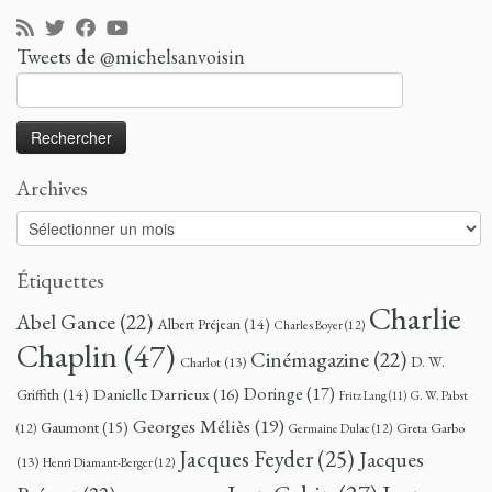
Tweets de @michelsanvoisin
Rechercher :
Archives
Archives
Étiquettes
Charlie
Abel Gance
(22)
Albert Préjean
(14)
Charles Boyer
(12)
Chaplin
(47)
Cinémagazine
(22)
D. W.
Charlot
(13)
Doringe
(17)
Danielle Darrieux
(16)
Griffith
(14)
G. W. Pabst
Fritz Lang
(11)
Georges Méliès
(19)
Gaumont
(15)
Greta Garbo
(12)
Germaine Dulac
(12)
Jacques Feyder
(25)
Jacques
(13)
Henri Diamant-Berger
(12)