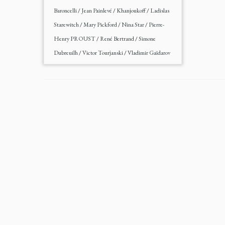
Baroncelli
/
Jean Painlevé
/
Khanjoukoff
/
Ladislas
Starewitch
/
Mary Pickford
/
Nina Star
/
Pierre-
Henry PROUST
/
René Bertrand
/
Simone
Dubreuilh
/
Victor Tourjanski
/
Vladimir Gaïdarov