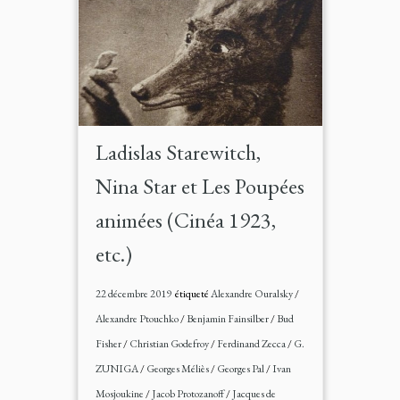
Ladislas Starewitch,
Nina Star et Les Poupées
animées (Cinéa 1923,
etc.)
22 décembre 2019
étiqueté
Alexandre Ouralsky
/
Alexandre Ptouchko
/
Benjamin Fainsilber
/
Bud
Fisher
/
Christian Godefroy
/
Ferdinand Zecca
/
G.
ZUNIGA
/
Georges Méliès
/
Georges Pal
/
Ivan
Mosjoukine
/
Jacob Protozanoff
/
Jacques de