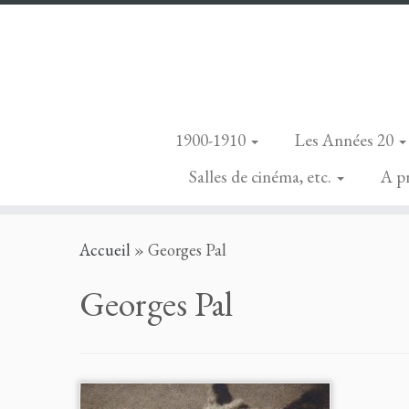
1900-1910
Les Années 20
Salles de cinéma, etc.
A p
Skip
Accueil
»
Georges Pal
to
content
Georges Pal