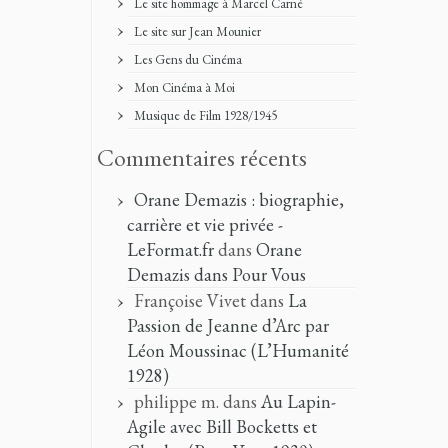
Le site hommage à Marcel Carné
Le site sur Jean Mounier
Les Gens du Cinéma
Mon Cinéma à Moi
Musique de Film 1928/1945
Commentaires récents
Orane Demazis : biographie,
carrière et vie privée -
LeFormat.fr
dans
Orane
Demazis dans Pour Vous
Françoise Vivet
dans
La
Passion de Jeanne d’Arc par
Léon Moussinac (L’Humanité
1928)
philippe m.
dans
Au Lapin-
Agile avec Bill Bocketts et