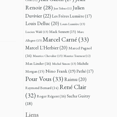
Renoir
(28)
Julien
Jean Tedesco
(11)
Duvivier
(22)
Les Frères Lumière
(17)
Louis Delluc
(20)
Louis Lumière
(13)
Mack Sennett
(15)
Lucien Wahl
(13)
Marc
Marcel Carné
(33)
Allegret
(13)
Marcel L'Herbier
(20)
Marcel Pagnol
(16)
Maurice Chevalier
(13)
Maurice Tourneur
(12)
Max Linder
(16)
Michèle
Michel Simon
(13)
Nino Frank
(19)
Pathé
(17)
Morgan
(15)
Pour Vous
(33)
Raimu
(20)
René Clair
Raymond Bernard
(14)
(32)
Sacha Guitry
Roger Régent
(16)
(18)
Liens