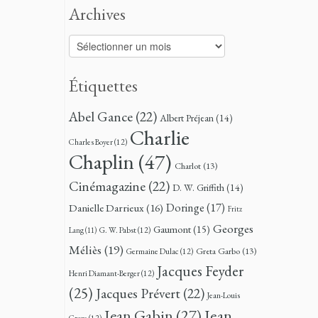
Archives
Archives
Étiquettes
Abel Gance
(22)
Albert Préjean
(14)
Charlie
Charles Boyer
(12)
Chaplin
(47)
Charlot
(13)
Cinémagazine
(22)
D. W. Griffith
(14)
Doringe
(17)
Danielle Darrieux
(16)
Fritz
Georges
Gaumont
(15)
G. W. Pabst
(12)
Lang
(11)
Méliès
(19)
Greta Garbo
(13)
Germaine Dulac
(12)
Jacques Feyder
Henri Diamant-Berger
(12)
(25)
Jacques Prévert
(22)
Jean-Louis
Jean
Jean Gabin
(27)
Croze
(12)