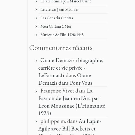
Le site hommage à Marcel Carné
Le site sur Jean Mounier
Les Gens du Cinéma
Mon Cinéma à Moi
Musique de Film 1928/1945
Commentaires récents
Orane Demazis : biographie,
carrière et vie privée -
LeFormat.fr
dans
Orane
Demazis dans Pour Vous
Françoise Vivet
dans
La
Passion de Jeanne d’Arc par
Léon Moussinac (L’Humanité
1928)
philippe m.
dans
Au Lapin-
Agile avec Bill Bocketts et