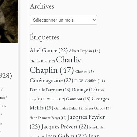
Archives
Archives
Étiquettes
Abel Gance
(22)
Albert Préjean
(14)
Charlie
Charles Boyer
(12)
Chaplin
(47)
Charlot
(13)
1928)
Cinémagazine
(22)
D. W. Griffith
(14)
Doringe
(17)
n
/
Danielle Darrieux
(16)
Fritz
Georges
tiot
/
Gaumont
(15)
G. W. Pabst
(12)
Lang
(11)
drich
Méliès
(19)
Greta Garbo
(13)
Germaine Dulac
(12)
l
/
Jacques Feyder
Henri Diamant-Berger
(12)
an
(25)
Jacques Prévert
(22)
Jean-Louis
e
Jean
Jean Gabin
(27)
Croze
(12)