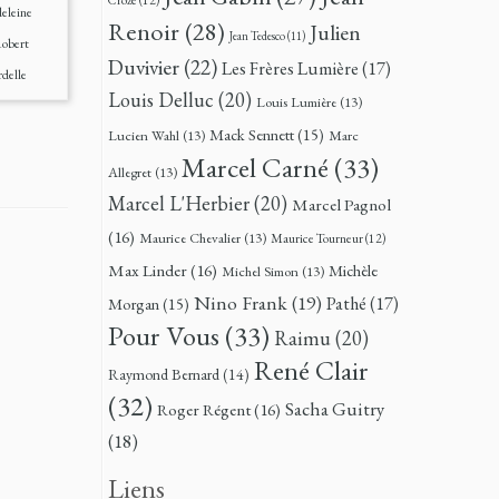
eleine
Renoir
(28)
Julien
Jean Tedesco
(11)
obert
Duvivier
(22)
Les Frères Lumière
(17)
delle
Louis Delluc
(20)
Louis Lumière
(13)
Mack Sennett
(15)
Lucien Wahl
(13)
Marc
Marcel Carné
(33)
Allegret
(13)
Marcel L'Herbier
(20)
Marcel Pagnol
(16)
Maurice Chevalier
(13)
Maurice Tourneur
(12)
Max Linder
(16)
Michèle
Michel Simon
(13)
Nino Frank
(19)
Pathé
(17)
Morgan
(15)
Pour Vous
(33)
Raimu
(20)
René Clair
Raymond Bernard
(14)
(32)
Sacha Guitry
Roger Régent
(16)
(18)
Liens