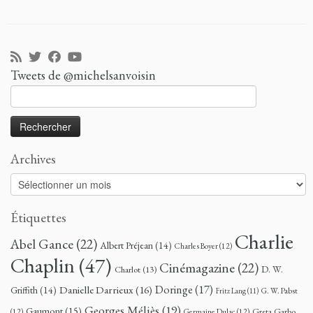
Tweets de @michelsanvoisin
Rechercher :
Archives
Archives
Étiquettes
Charlie
Abel Gance
(22)
Albert Préjean
(14)
Charles Boyer
(12)
Chaplin
(47)
Cinémagazine
(22)
D. W.
Charlot
(13)
Doringe
(17)
Danielle Darrieux
(16)
Griffith
(14)
G. W. Pabst
Fritz Lang
(11)
Georges Méliès
(19)
Gaumont
(15)
Greta Garbo
(12)
Germaine Dulac
(12)