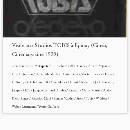
Visite aux Studios TOBIS à Epinay (Cinéa,
Cinemagazine 1929)
23 novembre 2019
étiqueté
A. P. Richard
/
Abel Gance
/
Albert Préjean
/
Charles Jourjon
/
Daniel Mendaille
/
Denise Piazza
/
docteur Braüer
/
Franck
Clifford
/
G. Tchernoyaroff
/
Gina Manès
/
Henri Chomette
/
Jack Forester
/
Jacques Haïk
/
Jacques-Bernard Brunius
/
Krastch
/
Marcel Carné
/
Rudolf
Klein-Rogge
/
Rudolph Maté
/
Simone Vaudry
/
Storr
/
Tobis
/
W. Most
/
Walter Ruttmann
/
Yvette Guilbert