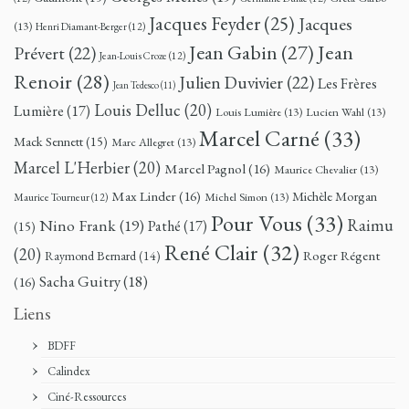
Jacques Feyder
(25)
Jacques
(13)
Henri Diamant-Berger
(12)
Jean
Jean Gabin
(27)
Prévert
(22)
Jean-Louis Croze
(12)
Renoir
(28)
Julien Duvivier
(22)
Les Frères
Jean Tedesco
(11)
Louis Delluc
(20)
Lumière
(17)
Louis Lumière
(13)
Lucien Wahl
(13)
Marcel Carné
(33)
Mack Sennett
(15)
Marc Allegret
(13)
Marcel L'Herbier
(20)
Marcel Pagnol
(16)
Maurice Chevalier
(13)
Max Linder
(16)
Michèle Morgan
Michel Simon
(13)
Maurice Tourneur
(12)
Pour Vous
(33)
Nino Frank
(19)
Raimu
Pathé
(17)
(15)
René Clair
(32)
(20)
Roger Régent
Raymond Bernard
(14)
Sacha Guitry
(18)
(16)
Liens
BDFF
Calindex
Ciné-Ressources