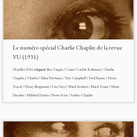
Le numéro spécial Charlie Chaplin de la revue
VU (1931)
18 juillet 2016
étiqueté
Ben Turpin
/
Cami
/
Carlyle Robinson
/
Charlie
Chaplin
/
Charlot
/
Edna Purviance
/
Eric Campbell
/
Fred Karno
/
Henri
Tracol
/
Henry Bergmann
/
Lita Grey
/
Mack Sennett
/
Mack Swain
/
Marie
Dressler
/
Mildred Harris
/
Pierre Scize
/
Sydney Chaplin