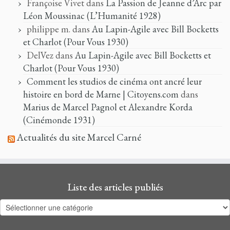
Françoise Vivet
dans
La Passion de Jeanne d’Arc par
Léon Moussinac (L’Humanité 1928)
philippe m.
dans
Au Lapin-Agile avec Bill Bocketts
et Charlot (Pour Vous 1930)
DelVez
dans
Au Lapin-Agile avec Bill Bocketts et
Charlot (Pour Vous 1930)
Comment les studios de cinéma ont ancré leur
histoire en bord de Marne | Citoyens.com
dans
Marius de Marcel Pagnol et Alexandre Korda
(Cinémonde 1931)
Actualités du site Marcel Carné
Liste des articles publiés
Liste
des
articles