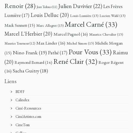
Renoir
(28)
Julien Duvivier
(22)
Les Frères
Jean Tedesco
(11)
Louis Delluc
(20)
Lumière
(17)
Louis Lumière
(13)
Lucien Wahl
(13)
Marcel Carné
(33)
Mack Sennett
(15)
Marc Allegret
(13)
Marcel L'Herbier
(20)
Marcel Pagnol
(16)
Maurice Chevalier
(13)
Max Linder
(16)
Michèle Morgan
Michel Simon
(13)
Maurice Tourneur
(12)
Pour Vous
(33)
Nino Frank
(19)
Raimu
Pathé
(17)
(15)
René Clair
(32)
(20)
Roger Régent
Raymond Bernard
(14)
Sacha Guitry
(18)
(16)
Liens
BDFF
Calindex
Ciné-Ressources
CinéArtistes.com
CineTom