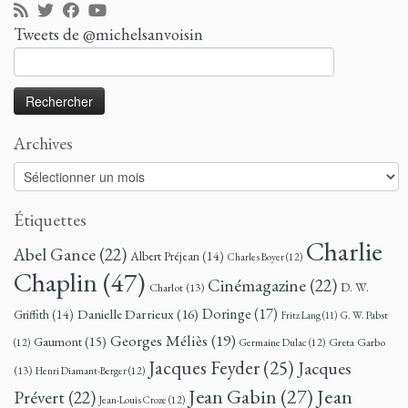
Tweets de @michelsanvoisin
Rechercher :
Archives
Archives
Étiquettes
Charlie
Abel Gance
(22)
Albert Préjean
(14)
Charles Boyer
(12)
Chaplin
(47)
Cinémagazine
(22)
D. W.
Charlot
(13)
Doringe
(17)
Danielle Darrieux
(16)
Griffith
(14)
G. W. Pabst
Fritz Lang
(11)
Georges Méliès
(19)
Gaumont
(15)
Greta Garbo
(12)
Germaine Dulac
(12)
Jacques Feyder
(25)
Jacques
(13)
Henri Diamant-Berger
(12)
Jean
Jean Gabin
(27)
Prévert
(22)
Jean-Louis Croze
(12)