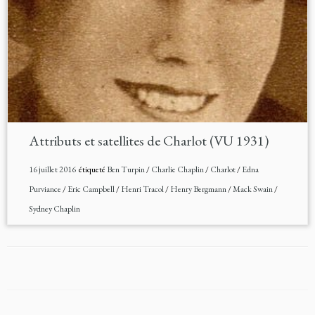
Attributs et satellites de Charlot (VU 1931)
16 juillet 2016
étiqueté
Ben Turpin
/
Charlie Chaplin
/
Charlot
/
Edna
Purviance
/
Eric Campbell
/
Henri Tracol
/
Henry Bergmann
/
Mack Swain
/
Sydney Chaplin