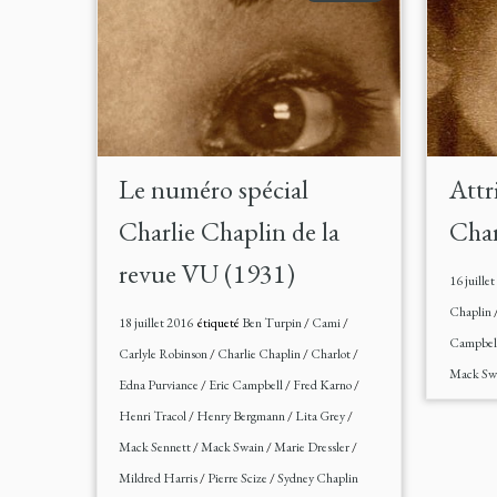
Le numéro spécial
Attri
Charlie Chaplin de la
Char
revue VU (1931)
16 juille
Chaplin
18 juillet 2016
étiqueté
Ben Turpin
/
Cami
/
Campbel
Carlyle Robinson
/
Charlie Chaplin
/
Charlot
/
Mack Sw
Edna Purviance
/
Eric Campbell
/
Fred Karno
/
Henri Tracol
/
Henry Bergmann
/
Lita Grey
/
Mack Sennett
/
Mack Swain
/
Marie Dressler
/
Mildred Harris
/
Pierre Scize
/
Sydney Chaplin