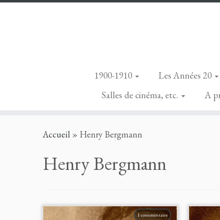
1900-1910
Les Années 20
Salles de cinéma, etc.
A p
Skip
Accueil
»
Henry Bergmann
to
content
Henry Bergmann
1 commentaire