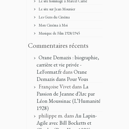
Le site hommage à Marcel Carné
Le site sur Jean Mounier
Les Gens du Cinéma
Mon Cinéma à Moi
Musique de Film 1928/1945
Commentaires récents
Orane Demazis : biographie,
carrière et vie privée -
LeFormat.fr
dans
Orane
Demazis dans Pour Vous
Françoise Vivet
dans
La
Passion de Jeanne d’Arc par
Léon Moussinac (L’Humanité
1928)
philippe m.
dans
Au Lapin-
Agile avec Bill Bocketts et