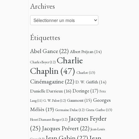
Archives
Archives
Étiquettes
Abel Gance
(22)
Albert Préjean
(14)
Charlie
Charles Boyer
(12)
Chaplin
(47)
Charlot
(13)
Cinémagazine
(22)
D. W. Griffith
(14)
Doringe
(17)
Danielle Darrieux
(16)
Fritz
Georges
Gaumont
(15)
G. W. Pabst
(12)
Lang
(11)
Méliès
(19)
Greta Garbo
(13)
Germaine Dulac
(12)
Jacques Feyder
Henri Diamant-Berger
(12)
(25)
Jacques Prévert
(22)
Jean-Louis
Jean
Jean Gabin
(27)
Croze
(12)