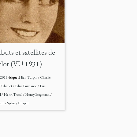
buts et satellites de
lot (VU 1931)
t 2016
étiqueté
Ben Turpin
/
Charlie
/
Charlot
/
Edna Purviance
/
Eric
l
/
Henri Tracol
/
Henry Bergmann
/
ain
/
Sydney Chaplin