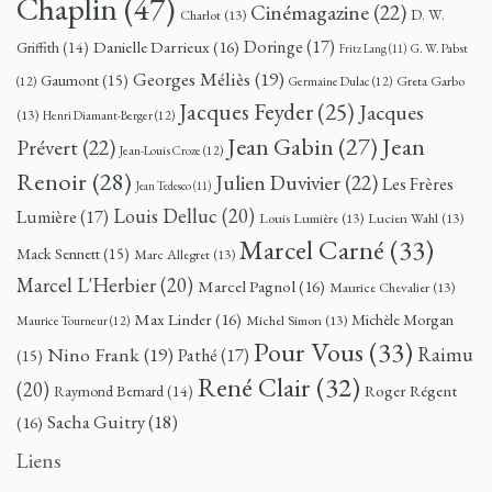
Chaplin
(47)
Cinémagazine
(22)
D. W.
Charlot
(13)
Doringe
(17)
Danielle Darrieux
(16)
Griffith
(14)
G. W. Pabst
Fritz Lang
(11)
Georges Méliès
(19)
Gaumont
(15)
Greta Garbo
(12)
Germaine Dulac
(12)
Jacques Feyder
(25)
Jacques
(13)
Henri Diamant-Berger
(12)
Jean
Jean Gabin
(27)
Prévert
(22)
Jean-Louis Croze
(12)
Renoir
(28)
Julien Duvivier
(22)
Les Frères
Jean Tedesco
(11)
Louis Delluc
(20)
Lumière
(17)
Louis Lumière
(13)
Lucien Wahl
(13)
Marcel Carné
(33)
Mack Sennett
(15)
Marc Allegret
(13)
Marcel L'Herbier
(20)
Marcel Pagnol
(16)
Maurice Chevalier
(13)
Max Linder
(16)
Michèle Morgan
Michel Simon
(13)
Maurice Tourneur
(12)
Pour Vous
(33)
Nino Frank
(19)
Raimu
Pathé
(17)
(15)
René Clair
(32)
(20)
Roger Régent
Raymond Bernard
(14)
Sacha Guitry
(18)
(16)
Liens