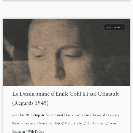
1 commentaire
Le Dessin animé d’Emile Cohl à Paul Grimault
(Regards 1945)
6 octobre 2019
étiqueté
André Sarrut
/
Emile Cohl
/
Emile Reynaud
/
Georges
Sadoul
/
Jacques Prévert
/
Jean PAG
/
Max Fleischer
/
Paul Grimault
/
Pierre
Bourgeon
/
Walt Disney