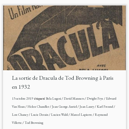
La sortie de Dracula de Tod Browning à Paris
en 1932
13 octobre 2019
étiqueté
Bela Lugosi
/
David Manners
/
Dwight Frye
/
Edward
Van Sloan
/
Helen Chandler
/
Jean George Auriol
/
Jean Laury
/
Karl Freund
/
Lon Chaney
/
Lucie Derain
/
Lucien Wahl
/
Marcel Lapierre
/
Raymond
Villette
/
Tod Browning