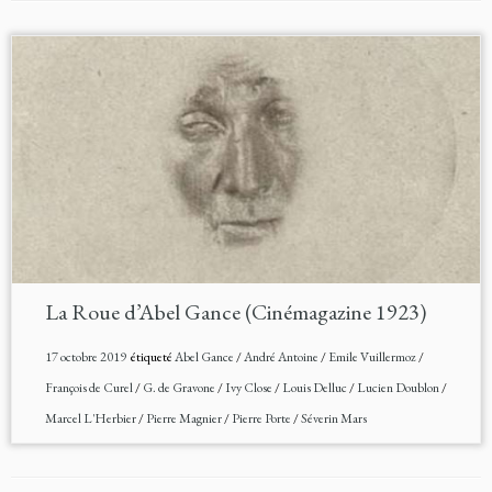
La Roue d’Abel Gance (Cinémagazine 1923)
17 octobre 2019
étiqueté
Abel Gance
/
André Antoine
/
Emile Vuillermoz
/
François de Curel
/
G. de Gravone
/
Ivy Close
/
Louis Delluc
/
Lucien Doublon
/
Marcel L'Herbier
/
Pierre Magnier
/
Pierre Porte
/
Séverin Mars