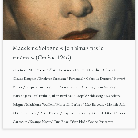
Madeleine Sologne « Je n’aimais pas le
cinéma » (Cinévie 1946)
27 octobre 2019
étiqueté
Alain Douarinou
/
Carette
/
Caroline Reboux
/
Claude Dauphin
/
Erich von Stroheim
/
Fernandel
/
Gabrielle Dorziat
/
Howard
Vernon
/
Jacques Baumer
/
Jean Cocteau
/
Jean Delannoy
/
Jean Marais
/
Jean
Murat
/
Jean-Paul Paulin
/
Julien Bertheau
/
Léopold Schlosberg
/
Madeleine
Sologne
/
Madeleine Vouillon
/
Marcel L'Herbier
/
Max Barcourt
/
Michèle Alfa
/
Pierre Feuillère
/
Pierre Fresnay
/
Raymond Bernard
/
Richard Pottier
/
Schola
Cantorum
/
Solange Moret
/
Tino Rossi
/
Yvan Noé
/
Yvonne Printemps