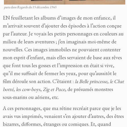
paru dans Regards du 15 décembre 1945
EN feuilletant les albums d’images de mon enfance, il
m’arrivait souvent d’ajouter des épisodes à l’action conçue
par l’auteur. Je voyais les petits personnages en couleurs au
milieu de leurs aventures ; j’en imaginais moi-même de
nouvelles. Ces images immobiles ne pouvaient contenter
mon esprit d’enfant, mais elles servaient de base aux rêves
que font tous les gosses et l’impression en était si vive,
qu’il me suffisait de fermer les yeux, pour qu’aussitôt le
film déroule son action. C’étaient :
la Belle princesse
,
le Chat
botté
,
les cow-boys
,
Zig et Puce
, de présumés monstres
sous-marins ou aériens, etc.
A ces personnages, que ma rétine recréait parce que je les
avais vus imprimés, venaient s’en ajouter d’autres, des êtres
bizarres, difformes, étranges ou comiques. Et, quand