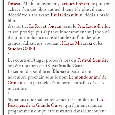
l’oiseau
. Malheureusement,
Jacques Prévert
ne put voir
achevé l’un des films auquel il tenait le plus, il était
décédé trois ans avant.
Paul Grimault
lui dédia alors le
film.
A sa sortie,
Le Roi et l’oiseau
reçut le
Prix Louis-Delluc
et son prestige put s’épanouir notamment au Japon où
il eut une influence considérable sur l’un des plus
grands réalisateurs japonais :
Hayao Miyazaki
et les
Studios Ghibli
.
*
Les courts-métrages proposés lors du
Festival Lumière
ont été restaurés en 4K par
Studio Canal
.
Ils seront disponible en
Blu-ray
à partir de mi-
novembre prochain sous le nom
Le monde animé de
Grimault
, en parallèle d’une sortie en salles dès le 6
novembre.
*
Signalons que malheureusement il semble que
Les
Passagers de la Grande Ourse
, qui figurent dans ce
programme n’ont pu être restaurés dans leur couleur