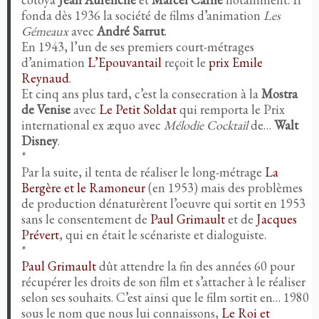
fonda dès 1936 la société de films d’animation
Les
Gémeaux
avec
André Sarrut
.
En 1943, l’un de ses premiers court-métrages
d’animation
L’Epouvantail
reçoit le
prix Emile
Reynaud
.
Et cinq ans plus tard, c’est la consecration à la
Mostra
de Venise
avec
Le Petit Soldat
qui remporta le Prix
international ex æquo avec
Mélodie Cocktail
de…
Walt
Disney
.
*
Par la suite, il tenta de réaliser le long-métrage
La
Bergère et le Ramoneur
(en 1953) mais des problèmes
de production dénaturèrent l’oeuvre qui sortit en 1953
sans le consentement de
Paul Grimault
et de
Jacques
Prévert
, qui en était le scénariste et dialoguiste.
*
Paul Grimault
dût attendre la fin des années 60 pour
récupérer les droits de son film et s’attacher à le réaliser
selon ses souhaits. C’est ainsi que le film sortit en… 1980
sous le nom que nous lui connaissons,
Le Roi et