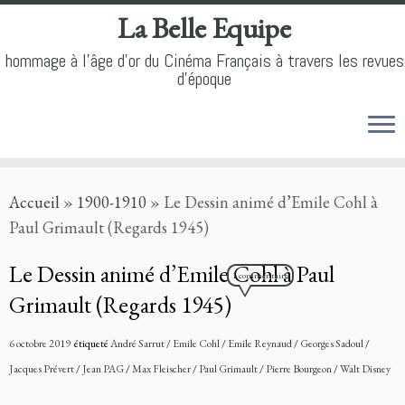
La Belle Equipe
hommage à l'âge d'or du Cinéma Français à travers les revues
d'époque
Skip
Accueil
»
1900-1910
»
Le Dessin animé d’Emile Cohl à
to
Paul Grimault (Regards 1945)
content
Le Dessin animé d’Emile Cohl à Paul
1 commentaire
Grimault (Regards 1945)
6 octobre 2019
étiqueté
André Sarrut
/
Emile Cohl
/
Emile Reynaud
/
Georges Sadoul
/
Jacques Prévert
/
Jean PAG
/
Max Fleischer
/
Paul Grimault
/
Pierre Bourgeon
/
Walt Disney