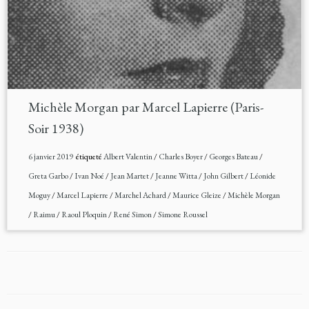
Michèle Morgan par Marcel Lapierre (Paris-
Soir 1938)
6 janvier 2019
étiqueté
Albert Valentin
/
Charles Boyer
/
Georges Bateau
/
Greta Garbo
/
Ivan Noé
/
Jean Martet
/
Jeanne Witta
/
John Gilbert
/
Léonide
Moguy
/
Marcel Lapierre
/
Marchel Achard
/
Maurice Gleize
/
Michèle Morgan
/
Raimu
/
Raoul Ploquin
/
René Simon
/
Simone Roussel