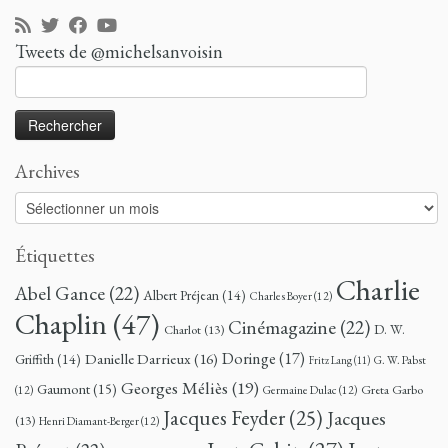
Tweets de @michelsanvoisin
Rechercher :
Archives
Archives
Étiquettes
Charlie
Abel Gance
(22)
Albert Préjean
(14)
Charles Boyer
(12)
Chaplin
(47)
Cinémagazine
(22)
D. W.
Charlot
(13)
Doringe
(17)
Danielle Darrieux
(16)
Griffith
(14)
G. W. Pabst
Fritz Lang
(11)
Georges Méliès
(19)
Gaumont
(15)
Greta Garbo
(12)
Germaine Dulac
(12)
Jacques Feyder
(25)
Jacques
(13)
Henri Diamant-Berger
(12)