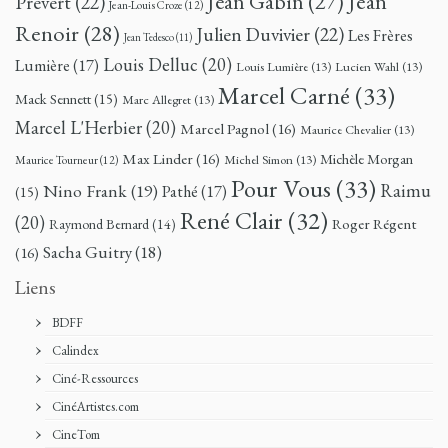
Jean
Jean Gabin
(27)
Prévert
(22)
Jean-Louis Croze
(12)
Renoir
(28)
Julien Duvivier
(22)
Les Frères
Jean Tedesco
(11)
Louis Delluc
(20)
Lumière
(17)
Louis Lumière
(13)
Lucien Wahl
(13)
Marcel Carné
(33)
Mack Sennett
(15)
Marc Allegret
(13)
Marcel L'Herbier
(20)
Marcel Pagnol
(16)
Maurice Chevalier
(13)
Max Linder
(16)
Michèle Morgan
Michel Simon
(13)
Maurice Tourneur
(12)
Pour Vous
(33)
Nino Frank
(19)
Raimu
Pathé
(17)
(15)
René Clair
(32)
(20)
Roger Régent
Raymond Bernard
(14)
Sacha Guitry
(18)
(16)
Liens
BDFF
Calindex
Ciné-Ressources
CinéArtistes.com
CineTom