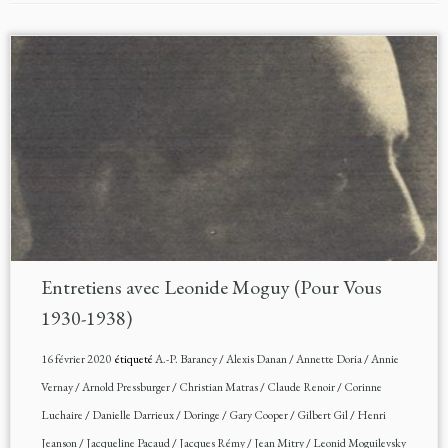
Entretiens avec Leonide Moguy (Pour Vous
1930-1938)
16 février 2020
étiqueté
A.-P. Barancy
/
Alexis Danan
/
Annette Doria
/
Annie
Vernay
/
Arnold Pressburger
/
Christian Matras
/
Claude Renoir
/
Corinne
Luchaire
/
Danielle Darrieux
/
Doringe
/
Gary Cooper
/
Gilbert Gil
/
Henri
Jeanson
/
Jacqueline Pacaud
/
Jacques Rémy
/
Jean Mitry
/
Leonid Moguilevsky