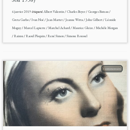
6 janvier 2019
étiqueté
Albert Valentin
/
Charles Boyer
/
Georges Bateau
/
Greta Garbo
/
Ivan Noé
/
Jean Martet
/
Jeanne Witta
/
John Gilbert
/
Léonide
Moguy
/
Marcel Lapierre
/
Marchel Achard
/
Maurice Gleize
/
Michèle Morgan
/
Raimu
/
Raoul Ploquin
/
René Simon
/
Simone Roussel
1 commentaire