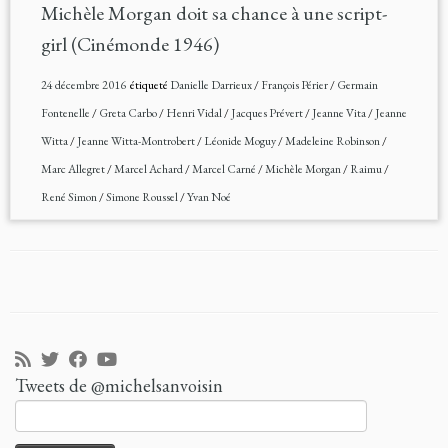
Michèle Morgan doit sa chance à une script-
girl (Cinémonde 1946)
24 décembre 2016
étiqueté
Danielle Darrieux
/
François Périer
/
Germain
Fontenelle
/
Greta Carbo
/
Henri Vidal
/
Jacques Prévert
/
Jeanne Vita
/
Jeanne
Witta
/
Jeanne Witta-Montrobert
/
Léonide Moguy
/
Madeleine Robinson
/
Marc Allegret
/
Marcel Achard
/
Marcel Carné
/
Michèle Morgan
/
Raimu
/
René Simon
/
Simone Roussel
/
Yvan Noé
Tweets de @michelsanvoisin
Rechercher :