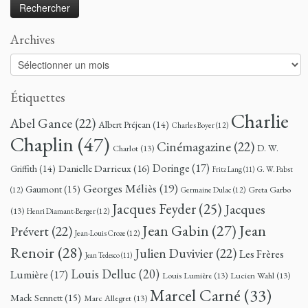
Archives
Archives
Étiquettes
Charlie
Abel Gance
(22)
Albert Préjean
(14)
Charles Boyer
(12)
Chaplin
(47)
Cinémagazine
(22)
D. W.
Charlot
(13)
Doringe
(17)
Danielle Darrieux
(16)
Griffith
(14)
G. W. Pabst
Fritz Lang
(11)
Georges Méliès
(19)
Gaumont
(15)
Greta Garbo
(12)
Germaine Dulac
(12)
Jacques Feyder
(25)
Jacques
(13)
Henri Diamant-Berger
(12)
Jean
Jean Gabin
(27)
Prévert
(22)
Jean-Louis Croze
(12)
Renoir
(28)
Julien Duvivier
(22)
Les Frères
Jean Tedesco
(11)
Louis Delluc
(20)
Lumière
(17)
Louis Lumière
(13)
Lucien Wahl
(13)
Marcel Carné
(33)
Mack Sennett
(15)
Marc Allegret
(13)