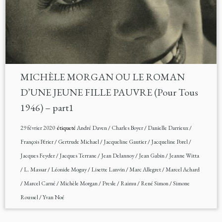
MICHÈLE MORGAN OU LE ROMAN
D’UNE JEUNE FILLE PAUVRE (Pour Tous
1946) – part1
29 février 2020
étiqueté
André Daven
/
Charles Boyer
/
Danielle Darrieux
/
François Périer
/
Gertrude Michael
/
Jacqueline Gautier
/
Jacqueline Porel
/
Jacques Feyder
/
Jacques Terrane
/
Jean Delannoy
/
Jean Gabin
/
Jeanne Witta
/
L. Massar
/
Léonide Moguy
/
Lisette Lanvin
/
Marc Allegret
/
Marcel Achard
/
Marcel Carné
/
Michèle Morgan
/
Presle
/
Raimu
/
René Simon
/
Simone
Roussel
/
Yvan Noé