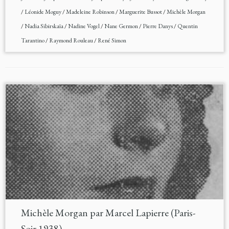
/
Léonide Moguy
/
Madeleine Robinson
/
Marguerite Bussot
/
Michèle Morgan
/
Nadia Sibirskaïa
/
Nadine Vogel
/
Nane Germon
/
Pierre Danys
/
Quentin
Tarantino
/
Raymond Rouleau
/
René Simon
Michèle Morgan par Marcel Lapierre (Paris-
Soir 1938)