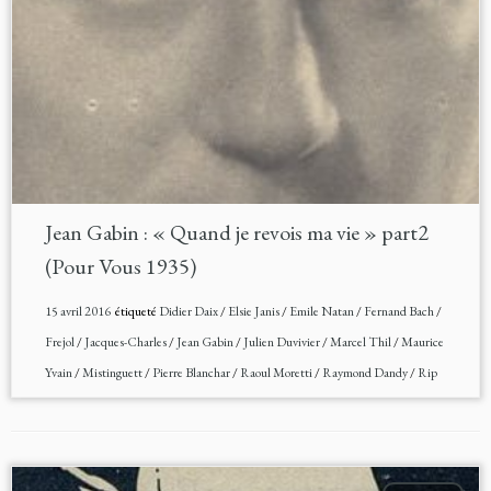
Jean Gabin : « Quand je revois ma vie » part2
(Pour Vous 1935)
15 avril 2016
étiqueté
Didier Daix
/
Elsie Janis
/
Emile Natan
/
Fernand Bach
/
Frejol
/
Jacques-Charles
/
Jean Gabin
/
Julien Duvivier
/
Marcel Thil
/
Maurice
Yvain
/
Mistinguett
/
Pierre Blanchar
/
Raoul Moretti
/
Raymond Dandy
/
Rip