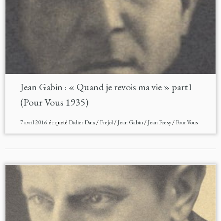
Jean Gabin : « Quand je revois ma vie » part1
(Pour Vous 1935)
7 avril 2016
étiqueté
Didier Daix
/
Frejol
/
Jean Gabin
/
Jean Poesy
/
Pour Vous