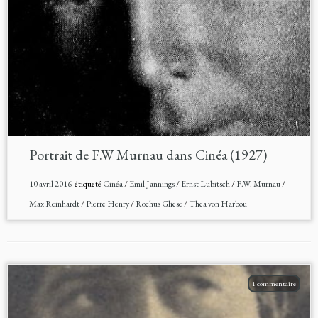
Portrait de F.W Murnau dans Cinéa (1927)
10 avril 2016
étiqueté
Cinéa
/
Emil Jannings
/
Ernst Lubitsch
/
F.W. Murnau
/
Max Reinhardt
/
Pierre Henry
/
Rochus Gliese
/
Thea von Harbou
1 commentaire