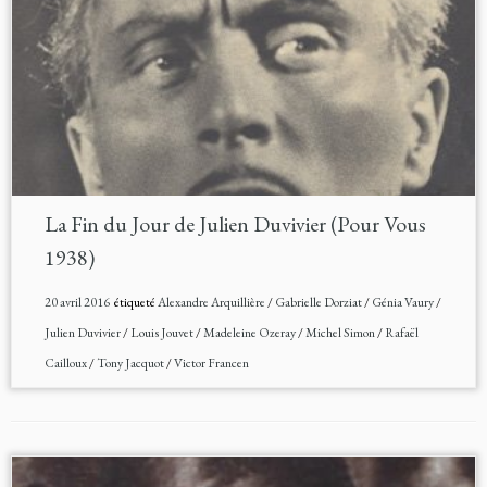
La Fin du Jour de Julien Duvivier (Pour Vous
1938)
20 avril 2016
étiqueté
Alexandre Arquillière
/
Gabrielle Dorziat
/
Génia Vaury
/
Julien Duvivier
/
Louis Jouvet
/
Madeleine Ozeray
/
Michel Simon
/
Rafaël
Cailloux
/
Tony Jacquot
/
Victor Francen