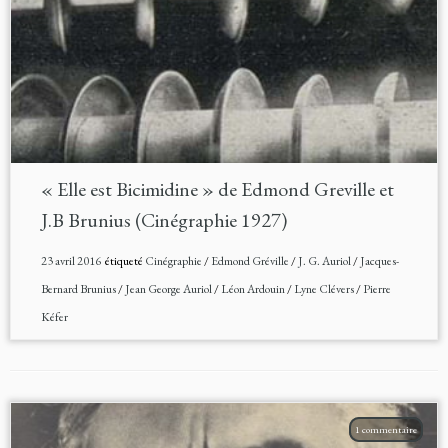
« Elle est Bicimidine » de Edmond Greville et
J.B Brunius (Cinégraphie 1927)
23 avril 2016
étiqueté
Cinégraphie
/
Edmond Gréville
/
J. G. Auriol
/
Jacques-
Bernard Brunius
/
Jean George Auriol
/
Léon Ardouin
/
Lyne Clévers
/
Pierre
Kéfer
1 commentaire