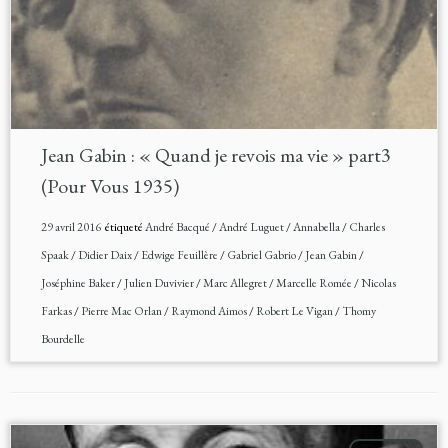
Jean Gabin : « Quand je revois ma vie » part3
(Pour Vous 1935)
29 avril 2016
étiqueté
André Bacqué
/
André Luguet
/
Annabella
/
Charles
Spaak
/
Didier Daix
/
Edwige Feuillère
/
Gabriel Gabrio
/
Jean Gabin
/
Joséphine Baker
/
Julien Duvivier
/
Marc Allegret
/
Marcelle Romée
/
Nicolas
Farkas
/
Pierre Mac Orlan
/
Raymond Aimos
/
Robert Le Vigan
/
Thomy
Bourdelle