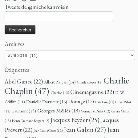
Tweets de @michelsanvoisin
Rechercher :
Archives
Archives
Étiquettes
Charlie
Abel Gance
(22)
Albert Préjean
(14)
Charles Boyer
(12)
Chaplin
(47)
Cinémagazine
(22)
D. W.
Charlot
(13)
Doringe
(17)
Danielle Darrieux
(16)
Griffith
(14)
G. W. Pabst
Fritz Lang
(11)
Georges Méliès
(19)
Gaumont
(15)
Greta Garbo
(12)
Germaine Dulac
(12)
Jacques Feyder
(25)
Jacques
(13)
Henri Diamant-Berger
(12)
Jean
Jean Gabin
(27)
Prévert
(22)
Jean-Louis Croze
(12)