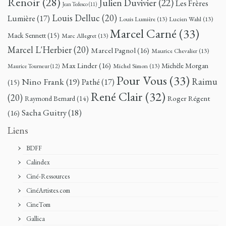
Renoir
(28)
Julien Duvivier
(22)
Les Frères
Jean Tedesco
(11)
Louis Delluc
(20)
Lumière
(17)
Louis Lumière
(13)
Lucien Wahl
(13)
Marcel Carné
(33)
Mack Sennett
(15)
Marc Allegret
(13)
Marcel L'Herbier
(20)
Marcel Pagnol
(16)
Maurice Chevalier
(13)
Max Linder
(16)
Michèle Morgan
Michel Simon
(13)
Maurice Tourneur
(12)
Pour Vous
(33)
Nino Frank
(19)
Raimu
Pathé
(17)
(15)
René Clair
(32)
(20)
Roger Régent
Raymond Bernard
(14)
Sacha Guitry
(18)
(16)
Liens
BDFF
Calindex
Ciné-Ressources
CinéArtistes.com
CineTom
Gallica