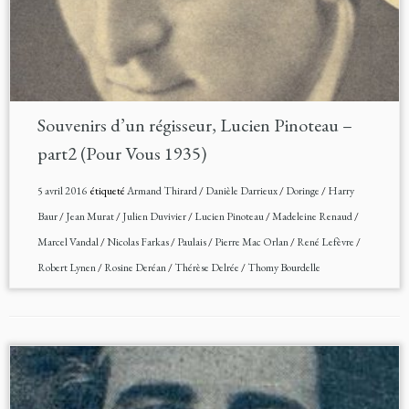
Souvenirs d’un régisseur, Lucien Pinoteau –
part2 (Pour Vous 1935)
5 avril 2016
étiqueté
Armand Thirard
/
Danièle Darrieux
/
Doringe
/
Harry
Baur
/
Jean Murat
/
Julien Duvivier
/
Lucien Pinoteau
/
Madeleine Renaud
/
Marcel Vandal
/
Nicolas Farkas
/
Paulais
/
Pierre Mac Orlan
/
René Lefèvre
/
Robert Lynen
/
Rosine Deréan
/
Thérèse Delrée
/
Thomy Bourdelle