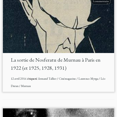
1 commentaire
La sortie de Nosferatu de Murnau à Paris en
1922 (et 1925, 1928, 1931)
12 avril 2016
étiqueté
Armand Tallier
/
Cinémagazine
/
Laurence Myrga
/
Léo
Duran
/
Murnau