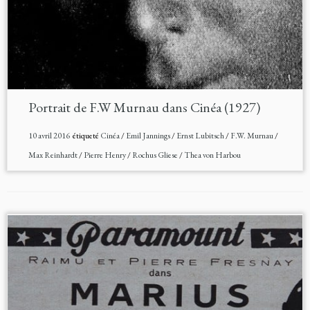
Portrait de F.W Murnau dans Cinéa (1927)
10 avril 2016
étiqueté
Cinéa
/
Emil Jannings
/
Ernst Lubitsch
/
F.W. Murnau
/
Max Reinhardt
/
Pierre Henry
/
Rochus Gliese
/
Thea von Harbou