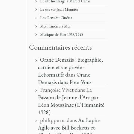
Le site hommage à Marcel Carné
Le site sur Jean Mounier
Les Gens du Cinéma
Mon Cinéma à Moi
Musique de Film 1928/1945
Commentaires récents
Orane Demazis : biographie,
carrière et vie privée -
LeFormat.fr
dans
Orane
Demazis dans Pour Vous
Françoise Vivet
dans
La
Passion de Jeanne d’Arc par
Léon Moussinac (L’Humanité
1928)
philippe m.
dans
Au Lapin-
Agile avec Bill Bocketts et