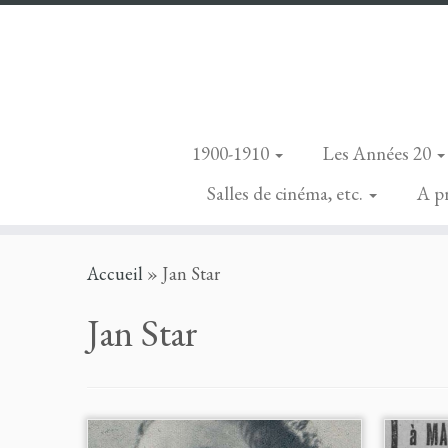
1900-1910
Les Années 20
Salles de cinéma, etc.
A p
Skip
Accueil
»
Jan Star
to
content
Jan Star