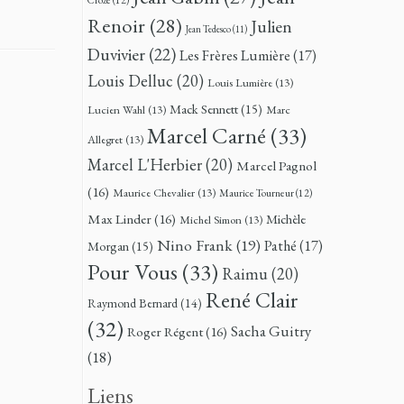
Renoir
(28)
Julien
Jean Tedesco
(11)
Duvivier
(22)
Les Frères Lumière
(17)
Louis Delluc
(20)
Louis Lumière
(13)
Mack Sennett
(15)
Lucien Wahl
(13)
Marc
Marcel Carné
(33)
Allegret
(13)
Marcel L'Herbier
(20)
Marcel Pagnol
(16)
Maurice Chevalier
(13)
Maurice Tourneur
(12)
Max Linder
(16)
Michèle
Michel Simon
(13)
Nino Frank
(19)
Pathé
(17)
Morgan
(15)
Pour Vous
(33)
Raimu
(20)
René Clair
Raymond Bernard
(14)
(32)
Sacha Guitry
Roger Régent
(16)
(18)
Liens