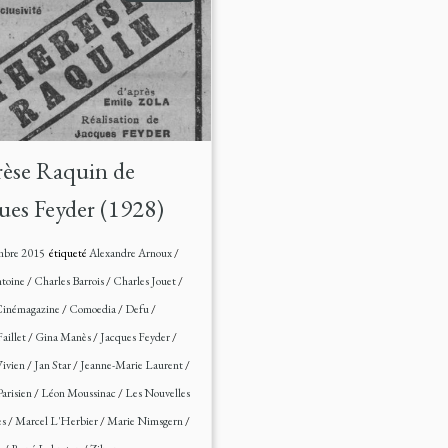
èse Raquin de
ues Feyder (1928)
mbre 2015
étiqueté
Alexandre Arnoux
/
toine
/
Charles Barrois
/
Charles Jouet
/
inémagazine
/
Comoedia
/
Defu
/
Faillet
/
Gina Manès
/
Jacques Feyder
/
Vivien
/
Jan Star
/
Jeanne-Marie Laurent
/
Parisien
/
Léon Moussinac
/
Les Nouvelles
es
/
Marcel L'Herbier
/
Marie Nimsgern
/