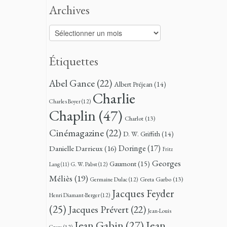
Archives
Archives
Étiquettes
Abel Gance
(22)
Albert Préjean
(14)
Charlie
Charles Boyer
(12)
Chaplin
(47)
Charlot
(13)
Cinémagazine
(22)
D. W. Griffith
(14)
Doringe
(17)
Danielle Darrieux
(16)
Fritz
Georges
Gaumont
(15)
G. W. Pabst
(12)
Lang
(11)
Méliès
(19)
Greta Garbo
(13)
Germaine Dulac
(12)
Jacques Feyder
Henri Diamant-Berger
(12)
(25)
Jacques Prévert
(22)
Jean-Louis
Jean
Jean Gabin
(27)
Croze
(12)