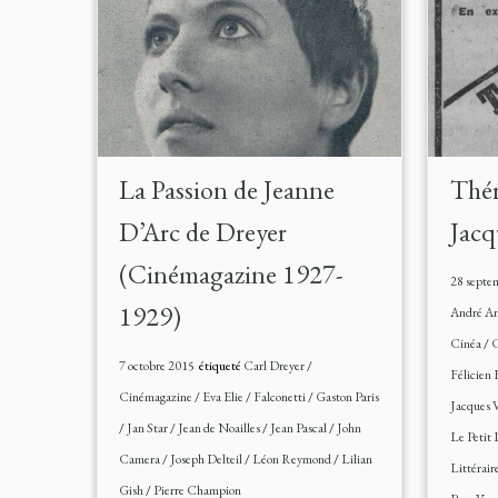
La Passion de Jeanne
Thér
D’Arc de Dreyer
Jacq
(Cinémagazine 1927-
28 septe
1929)
André An
Cinéa
/
C
7 octobre 2015
étiqueté
Carl Dreyer
/
Félicien 
Cinémagazine
/
Eva Elie
/
Falconetti
/
Gaston Paris
Jacques 
/
Jan Star
/
Jean de Noailles
/
Jean Pascal
/
John
Le Petit 
Camera
/
Joseph Delteil
/
Léon Reymond
/
Lilian
Littérair
Gish
/
Pierre Champion