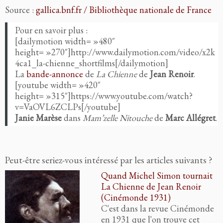
Source :
gallica.bnf.fr / Bibliothèque nationale de France
Pour en savoir plus :
[dailymotion width= »480″
height= »270″]http://www.dailymotion.com/video/x2k
4ca1_la-chienne_shortfilms[/dailymotion]
La
bande-annonce
de
La Chienne
de
Jean Renoir
.
[youtube width= »420″
height= »315″]https://www.youtube.com/watch?
v=VaOVL6ZCLPs[/youtube]
Janie Marèse
dans
Mam’zelle Nitouche
de
Marc Allégret
.
Peut-être seriez-vous intéressé par les articles suivants ?
Quand Michel Simon tournait
La Chienne de Jean Renoir
(Cinémonde 1931)
C'est dans la revue Cinémonde
en 1931 que l'on trouve cet