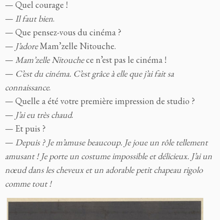
— Quel courage !
—
Il faut bien
.
— Que pensez-vous du cinéma ?
—
J’adore
Mam’zelle Nitouche.
—
Mam’zelle Nitouche
ce n’est pas le cinéma !
—
C’est du cinéma. C’est grâce à elle que j’ai fait sa
connaissance
.
— Quelle a été votre première impression de studio ?
—
J’ai eu très chaud
.
— Et puis ?
—
Depuis ? Je m’amuse beaucoup. Je joue un rôle tellement
amusant ! Je porte un costume impossible et délicieux. J’ai un
nœud dans les cheveux et un adorable petit chapeau rigolo
comme tout !