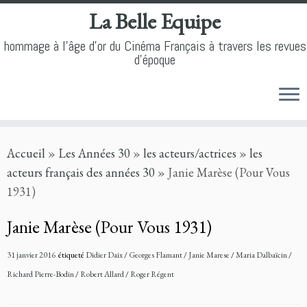
La Belle Equipe
hommage à l'âge d'or du Cinéma Français à travers les revues
d'époque
Skip
Accueil
»
Les Années 30
»
les acteurs/actrices
»
les
to
acteurs français des années 30
»
Janie Marèse (Pour Vous
content
1931)
Janie Marèse (Pour Vous 1931)
31 janvier 2016
étiqueté
Didier Daix
/
Georges Flamant
/
Janie Marese
/
Maria Dalbaïcin
/
Richard Pierre-Bodin
/
Robert Allard
/
Roger Régent