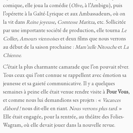
comique, elle joua la comédie (
Olive
, à l’Ambigu), puis
l’opérette à la Gaîté-Lyrique et aux Ambassadeurs, où on
la vit dans
Reine joyeuse
,
Comtesse Maritza
, etc. Sollicitée
par une importante société de production, elle tourna
Le
Collier
,
Amours viennoises
et deux films que nous verrons
au début de la saison prochaine :
Mam’zelle Nitouche
et
La
Chienne
.
C’était la plus charmante camarade que l’on pouvait rêver.
Tous ceux qui l’ont connue se rappellent avec émotion sa
jeunesse et sa gaieté communicative. Il y a quelques
semaines à peine elle était venue rendre visite à
Pour Vous
,
et comme nous lui demandions ses projets : «
Vacances
d’abord !
nous dit-elle en riant.
Nous verrons plus tard
. »
Elle était engagée, pour la rentrée, au théâtre des Folies-
Wagram, où elle devait jouer dans la nouvelle revue.