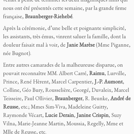
nous ont été présentés cette semaine, par la grande firme
française,
Braunberger-Riehebé
.
Après la cérémonie, d’une belle et poignante simplicité,
les assistants, très émus, vinrent saluer la famille, dont la
douleur faisait mal à voir, de
Janie Marèse
(Mme Piganne,
née Bugnot).
Entre autres camarades de la malheureuse disparue, on
pouvait reconnaître MM. Albert Carré,
Raimu
, Lurville,
Prince, René Hèrent, Marcel Carpentier,
J.-P. Aumont
,
Colline, Géo Bury, Rousselière, Georgé, Duvaleix, Marcel
Teisseire, Paul Ollivier,
Braunberger
, R. Beunke,
André de
Reusse
, etc.; Mmes Sim-Viva, Madeleine Guitty,
Raymonde Vécart,
Lucie Derain
,
Janine Crispin
, Suzy
Vilna, Marie-Jeanne Martin, Moussia, Regelly, Mme et
Mlle de Reusse, etc.