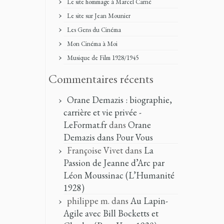
Le site hommage à Marcel Carné
Le site sur Jean Mounier
Les Gens du Cinéma
Mon Cinéma à Moi
Musique de Film 1928/1945
Commentaires récents
Orane Demazis : biographie,
carrière et vie privée -
LeFormat.fr
dans
Orane
Demazis dans Pour Vous
Françoise Vivet
dans
La
Passion de Jeanne d’Arc par
Léon Moussinac (L’Humanité
1928)
philippe m.
dans
Au Lapin-
Agile avec Bill Bocketts et