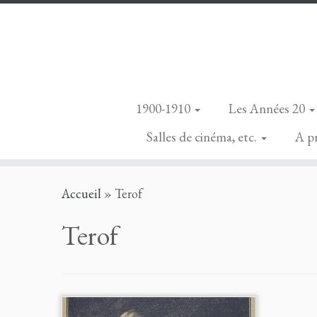
1900-1910
Les Années 20
Salles de cinéma, etc.
A p
Skip
Accueil
»
Terof
to
content
Terof