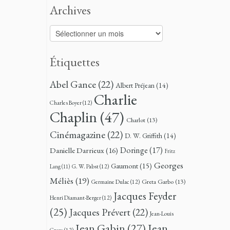
Archives
Archives
Étiquettes
Abel Gance
(22)
Albert Préjean
(14)
Charlie
Charles Boyer
(12)
Chaplin
(47)
Charlot
(13)
Cinémagazine
(22)
D. W. Griffith
(14)
Doringe
(17)
Danielle Darrieux
(16)
Fritz
Georges
Gaumont
(15)
G. W. Pabst
(12)
Lang
(11)
Méliès
(19)
Greta Garbo
(13)
Germaine Dulac
(12)
Jacques Feyder
Henri Diamant-Berger
(12)
(25)
Jacques Prévert
(22)
Jean-Louis
Jean
Jean Gabin
(27)
Croze
(12)