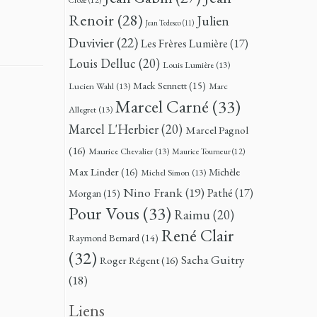
Renoir
(28)
Julien
Jean Tedesco
(11)
Duvivier
(22)
Les Frères Lumière
(17)
Louis Delluc
(20)
Louis Lumière
(13)
Mack Sennett
(15)
Lucien Wahl
(13)
Marc
Marcel Carné
(33)
Allegret
(13)
Marcel L'Herbier
(20)
Marcel Pagnol
(16)
Maurice Chevalier
(13)
Maurice Tourneur
(12)
Max Linder
(16)
Michèle
Michel Simon
(13)
Nino Frank
(19)
Pathé
(17)
Morgan
(15)
Pour Vous
(33)
Raimu
(20)
René Clair
Raymond Bernard
(14)
(32)
Sacha Guitry
Roger Régent
(16)
(18)
Liens