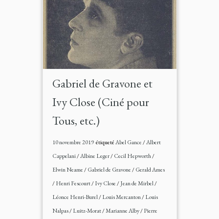
Gabriel de Gravone et
Ivy Close (Ciné pour
Tous, etc.)
10 novembre 2019
étiqueté
Abel Gance
/
Albert
Cappelani
/
Albine Leger
/
Cecil Hepworth
/
Elwin Neame
/
Gabriel de Gravone
/
Gerald Ames
/
Henri Fescourt
/
Ivy Close
/
Jean de Mirbel
/
Léonce Henri-Burel
/
Louis Mercanton
/
Louis
Nalpas
/
Luitz-Morat
/
Marianne Alby
/
Pierre