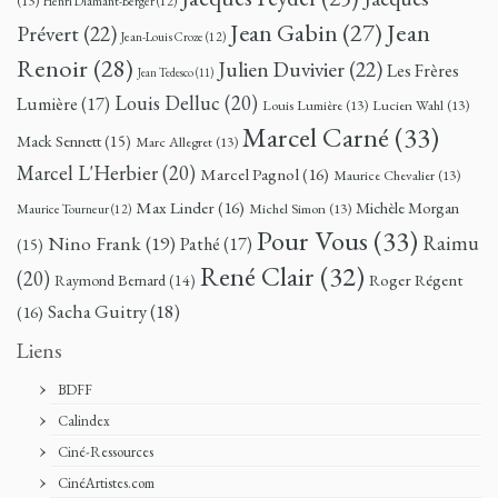
(13)
Henri Diamant-Berger
(12)
Jean
Jean Gabin
(27)
Prévert
(22)
Jean-Louis Croze
(12)
Renoir
(28)
Julien Duvivier
(22)
Les Frères
Jean Tedesco
(11)
Louis Delluc
(20)
Lumière
(17)
Louis Lumière
(13)
Lucien Wahl
(13)
Marcel Carné
(33)
Mack Sennett
(15)
Marc Allegret
(13)
Marcel L'Herbier
(20)
Marcel Pagnol
(16)
Maurice Chevalier
(13)
Max Linder
(16)
Michèle Morgan
Michel Simon
(13)
Maurice Tourneur
(12)
Pour Vous
(33)
Nino Frank
(19)
Raimu
Pathé
(17)
(15)
René Clair
(32)
(20)
Roger Régent
Raymond Bernard
(14)
Sacha Guitry
(18)
(16)
Liens
BDFF
Calindex
Ciné-Ressources
CinéArtistes.com