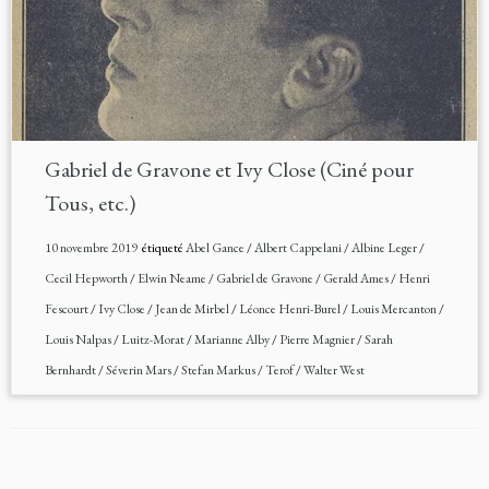
Gabriel de Gravone et Ivy Close (Ciné pour
Tous, etc.)
10 novembre 2019
étiqueté
Abel Gance
/
Albert Cappelani
/
Albine Leger
/
Cecil Hepworth
/
Elwin Neame
/
Gabriel de Gravone
/
Gerald Ames
/
Henri
Fescourt
/
Ivy Close
/
Jean de Mirbel
/
Léonce Henri-Burel
/
Louis Mercanton
/
Louis Nalpas
/
Luitz-Morat
/
Marianne Alby
/
Pierre Magnier
/
Sarah
Bernhardt
/
Séverin Mars
/
Stefan Markus
/
Terof
/
Walter West