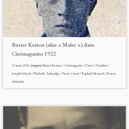
Buster Keaton (alias « Malec ») dans
Cinémagazine 1922
15 mars 2016
étiqueté
Buster Keaton
/
Cinémagazine
/
Fatty
/
Houdini
/
Joseph Schenk
/
Nathalie Talmadge
/
Pierre Caron
/
Raphaël Bernard
/
Roscoe
Arbuckle