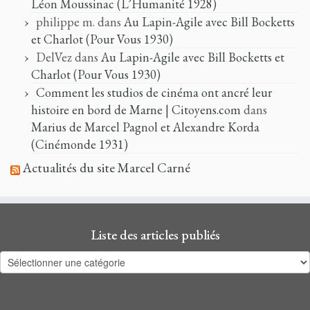
Léon Moussinac (L’Humanité 1928)
philippe m.
dans
Au Lapin-Agile avec Bill Bocketts
et Charlot (Pour Vous 1930)
DelVez
dans
Au Lapin-Agile avec Bill Bocketts et
Charlot (Pour Vous 1930)
Comment les studios de cinéma ont ancré leur
histoire en bord de Marne | Citoyens.com
dans
Marius de Marcel Pagnol et Alexandre Korda
(Cinémonde 1931)
Actualités du site Marcel Carné
Liste des articles publiés
Liste
des
articles
publiés