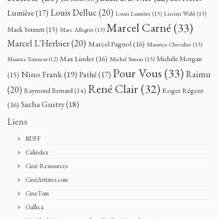
Louis Delluc
(20)
Lumière
(17)
Louis Lumière
(13)
Lucien Wahl
(13)
Marcel Carné
(33)
Mack Sennett
(15)
Marc Allegret
(13)
Marcel L'Herbier
(20)
Marcel Pagnol
(16)
Maurice Chevalier
(13)
Max Linder
(16)
Michèle Morgan
Michel Simon
(13)
Maurice Tourneur
(12)
Pour Vous
(33)
Nino Frank
(19)
Raimu
Pathé
(17)
(15)
René Clair
(32)
(20)
Roger Régent
Raymond Bernard
(14)
Sacha Guitry
(18)
(16)
Liens
BDFF
Calindex
Ciné-Ressources
CinéArtistes.com
CineTom
Gallica