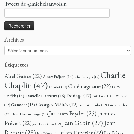
Tweets de @michelsanvoisin
Rechercher :
Archives
Archives
Étiquettes
Charlie
Abel Gance
(22)
Albert Préjean
(14)
Charles Boyer
(12)
Chaplin
(47)
Cinémagazine
(22)
D. W.
Charlot
(13)
Doringe
(17)
Danielle Darrieux
(16)
Griffith
(14)
G. W. Pabst
Fritz Lang
(11)
Georges Méliès
(19)
Gaumont
(15)
Greta Garbo
(12)
Germaine Dulac
(12)
Jacques Feyder
(25)
Jacques
(13)
Henri Diamant-Berger
(12)
Jean
Jean Gabin
(27)
Prévert
(22)
Jean-Louis Croze
(12)
Renoir
(28)
Julien Duvivier
(22)
Les Frères
Jean Tedesco
(11)