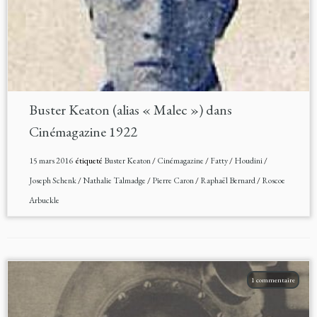
Buster Keaton (alias « Malec ») dans
Cinémagazine 1922
15 mars 2016
étiqueté
Buster Keaton
/
Cinémagazine
/
Fatty
/
Houdini
/
Joseph Schenk
/
Nathalie Talmadge
/
Pierre Caron
/
Raphaël Bernard
/
Roscoe
Arbuckle
1 commentaire