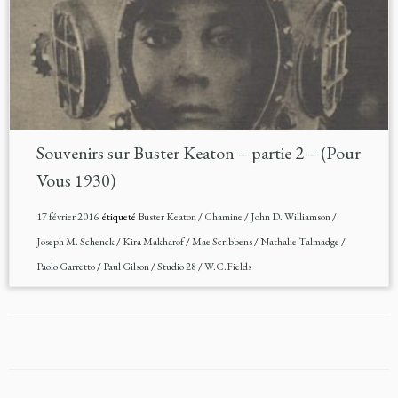
Souvenirs sur Buster Keaton – partie 2 – (Pour
Vous 1930)
17 février 2016
étiqueté
Buster Keaton
/
Chamine
/
John D. Williamson
/
Joseph M. Schenck
/
Kira Makharof
/
Mae Scribbens
/
Nathalie Talmadge
/
Paolo Garretto
/
Paul Gilson
/
Studio 28
/
W.C.Fields