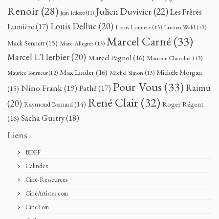
Renoir
(28)
Julien Duvivier
(22)
Les Frères
Jean Tedesco
(11)
Louis Delluc
(20)
Lumière
(17)
Louis Lumière
(13)
Lucien Wahl
(13)
Marcel Carné
(33)
Mack Sennett
(15)
Marc Allegret
(13)
Marcel L'Herbier
(20)
Marcel Pagnol
(16)
Maurice Chevalier
(13)
Max Linder
(16)
Michèle Morgan
Michel Simon
(13)
Maurice Tourneur
(12)
Pour Vous
(33)
Nino Frank
(19)
Raimu
Pathé
(17)
(15)
René Clair
(32)
(20)
Roger Régent
Raymond Bernard
(14)
Sacha Guitry
(18)
(16)
Liens
BDFF
Calindex
Ciné-Ressources
CinéArtistes.com
CineTom