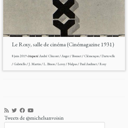
Le Roxy, salle de cinéma (Cinémagazine 1931)
8 juin 2019
étiqueté
André Chicont
/
Auger
/
Bonnet
/
Clémençon
/
Dartevelle
/
Gabriello
/
J. Martin
/
L. Binon
/
Leroy
/
Nalpas
/
Paul Audinet
/
Roxy
Tweets de @michelsanvoisin
Rechercher :