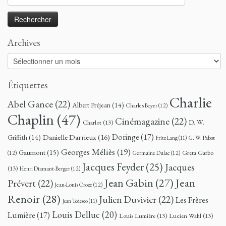
Archives
Archives
Étiquettes
Charlie
Abel Gance
(22)
Albert Préjean
(14)
Charles Boyer
(12)
Chaplin
(47)
Cinémagazine
(22)
D. W.
Charlot
(13)
Doringe
(17)
Danielle Darrieux
(16)
Griffith
(14)
G. W. Pabst
Fritz Lang
(11)
Georges Méliès
(19)
Gaumont
(15)
Greta Garbo
(12)
Germaine Dulac
(12)
Jacques Feyder
(25)
Jacques
(13)
Henri Diamant-Berger
(12)
Jean
Jean Gabin
(27)
Prévert
(22)
Jean-Louis Croze
(12)
Renoir
(28)
Julien Duvivier
(22)
Les Frères
Jean Tedesco
(11)
Louis Delluc
(20)
Lumière
(17)
Louis Lumière
(13)
Lucien Wahl
(13)