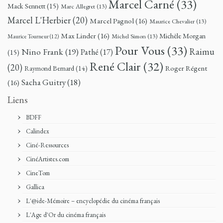
Marcel Carné
(33)
Mack Sennett
(15)
Marc Allegret
(13)
Marcel L'Herbier
(20)
Marcel Pagnol
(16)
Maurice Chevalier
(13)
Max Linder
(16)
Michèle Morgan
Michel Simon
(13)
Maurice Tourneur
(12)
Pour Vous
(33)
Nino Frank
(19)
Raimu
Pathé
(17)
(15)
René Clair
(32)
(20)
Roger Régent
Raymond Bernard
(14)
Sacha Guitry
(18)
(16)
Liens
BDFF
Calindex
Ciné-Ressources
CinéArtistes.com
CineTom
Gallica
L'@ide-Mémoire – encyclopédie du cinéma français
L'Age d'Or du cinéma français