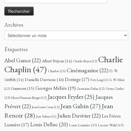
Archives
Archives
Étiquettes
Charlie
Abel Gance
(22)
Albert Préjean
(14)
Charles Boyer
(12)
Chaplin
(47)
Cinémagazine
(22)
D. W.
Charlot
(13)
Doringe
(17)
Danielle Darrieux
(16)
Griffith
(14)
G. W. Pabst
Fritz Lang
(11)
Georges Méliès
(19)
Gaumont
(15)
Greta Garbo
(12)
Germaine Dulac
(12)
Jacques Feyder
(25)
Jacques
(13)
Henri Diamant-Berger
(12)
Jean
Jean Gabin
(27)
Prévert
(22)
Jean-Louis Croze
(12)
Renoir
(28)
Julien Duvivier
(22)
Les Frères
Jean Tedesco
(11)
Louis Delluc
(20)
Lumière
(17)
Louis Lumière
(13)
Lucien Wahl
(13)