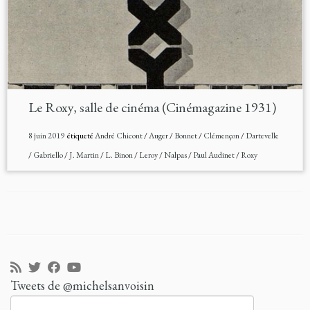
Le Roxy, salle de cinéma (Cinémagazine 1931)
8 juin 2019
étiqueté
André Chicont
/
Auger
/
Bonnet
/
Clémençon
/
Dartevelle
/
Gabriello
/
J. Martin
/
L. Binon
/
Leroy
/
Nalpas
/
Paul Audinet
/
Roxy
Tweets de @michelsanvoisin
Rechercher :