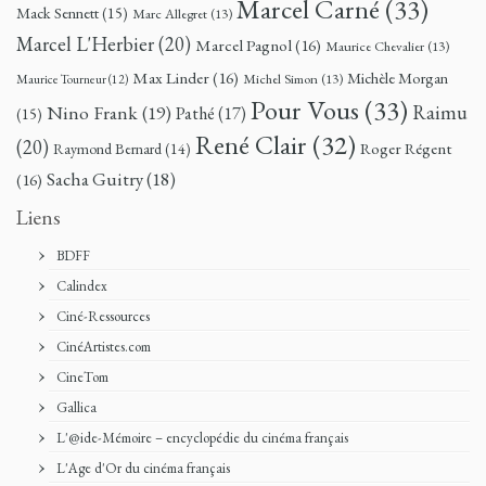
Marcel Carné
(33)
Mack Sennett
(15)
Marc Allegret
(13)
Marcel L'Herbier
(20)
Marcel Pagnol
(16)
Maurice Chevalier
(13)
Max Linder
(16)
Michèle Morgan
Michel Simon
(13)
Maurice Tourneur
(12)
Pour Vous
(33)
Nino Frank
(19)
Raimu
Pathé
(17)
(15)
René Clair
(32)
(20)
Roger Régent
Raymond Bernard
(14)
Sacha Guitry
(18)
(16)
Liens
BDFF
Calindex
Ciné-Ressources
CinéArtistes.com
CineTom
Gallica
L'@ide-Mémoire – encyclopédie du cinéma français
L'Age d'Or du cinéma français