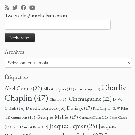
Tweets de @michelsanvoisin
Rechercher :
Archives
Archives
Étiquettes
Charlie
Abel Gance
(22)
Albert Préjean
(14)
Charles Boyer
(12)
Chaplin
(47)
Cinémagazine
(22)
D. W.
Charlot
(13)
Doringe
(17)
Danielle Darrieux
(16)
Griffith
(14)
G. W. Pabst
Fritz Lang
(11)
Georges Méliès
(19)
Gaumont
(15)
Greta Garbo
(12)
Germaine Dulac
(12)
Jacques Feyder
(25)
Jacques
(13)
Henri Diamant-Berger
(12)