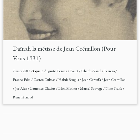
Daïnah la métisse de Jean Grémillon (Pour
Vous 1931)
7 mars 2018
étiqueté
Augusto Genina
/
Bouet
/
Charles Vanel
/
Ferrero
/
Franco-Film
/
Gaston Dubosc
/
Habib Benglia
/
Jean Caroïffa
/
Jean Gremillon
/
Joé Alen
/
Laurence Clavius
/
Léon Mathot
/
Marcel Sauvage
/
Nino Frank
/
René Pernoud