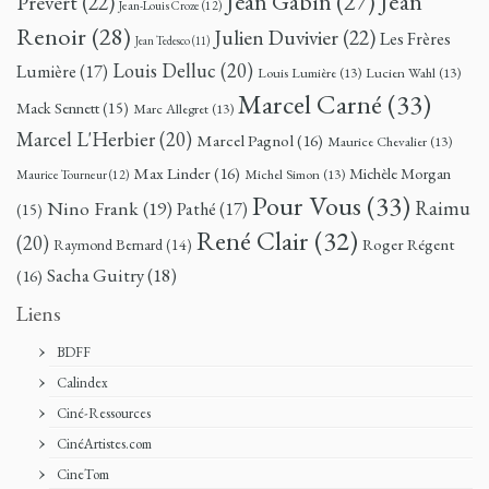
Jean
Jean Gabin
(27)
Prévert
(22)
Jean-Louis Croze
(12)
Renoir
(28)
Julien Duvivier
(22)
Les Frères
Jean Tedesco
(11)
Louis Delluc
(20)
Lumière
(17)
Louis Lumière
(13)
Lucien Wahl
(13)
Marcel Carné
(33)
Mack Sennett
(15)
Marc Allegret
(13)
Marcel L'Herbier
(20)
Marcel Pagnol
(16)
Maurice Chevalier
(13)
Max Linder
(16)
Michèle Morgan
Michel Simon
(13)
Maurice Tourneur
(12)
Pour Vous
(33)
Nino Frank
(19)
Raimu
Pathé
(17)
(15)
René Clair
(32)
(20)
Roger Régent
Raymond Bernard
(14)
Sacha Guitry
(18)
(16)
Liens
BDFF
Calindex
Ciné-Ressources
CinéArtistes.com
CineTom