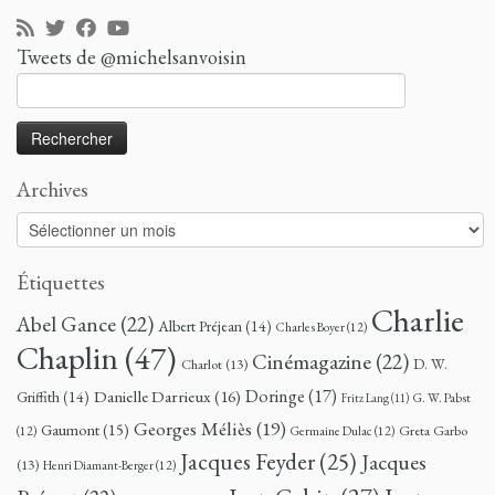
Tweets de @michelsanvoisin
Rechercher :
Archives
Archives
Étiquettes
Charlie
Abel Gance
(22)
Albert Préjean
(14)
Charles Boyer
(12)
Chaplin
(47)
Cinémagazine
(22)
D. W.
Charlot
(13)
Doringe
(17)
Danielle Darrieux
(16)
Griffith
(14)
G. W. Pabst
Fritz Lang
(11)
Georges Méliès
(19)
Gaumont
(15)
Greta Garbo
(12)
Germaine Dulac
(12)
Jacques Feyder
(25)
Jacques
(13)
Henri Diamant-Berger
(12)