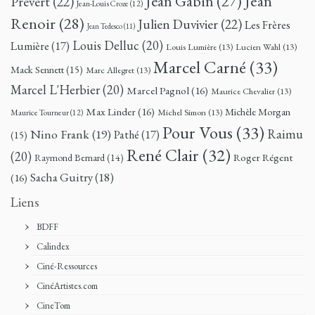
Jean
Jean Gabin
(27)
Prévert
(22)
Jean-Louis Croze
(12)
Renoir
(28)
Julien Duvivier
(22)
Les Frères
Jean Tedesco
(11)
Louis Delluc
(20)
Lumière
(17)
Louis Lumière
(13)
Lucien Wahl
(13)
Marcel Carné
(33)
Mack Sennett
(15)
Marc Allegret
(13)
Marcel L'Herbier
(20)
Marcel Pagnol
(16)
Maurice Chevalier
(13)
Max Linder
(16)
Michèle Morgan
Michel Simon
(13)
Maurice Tourneur
(12)
Pour Vous
(33)
Nino Frank
(19)
Raimu
Pathé
(17)
(15)
René Clair
(32)
(20)
Roger Régent
Raymond Bernard
(14)
Sacha Guitry
(18)
(16)
Liens
BDFF
Calindex
Ciné-Ressources
CinéArtistes.com
CineTom