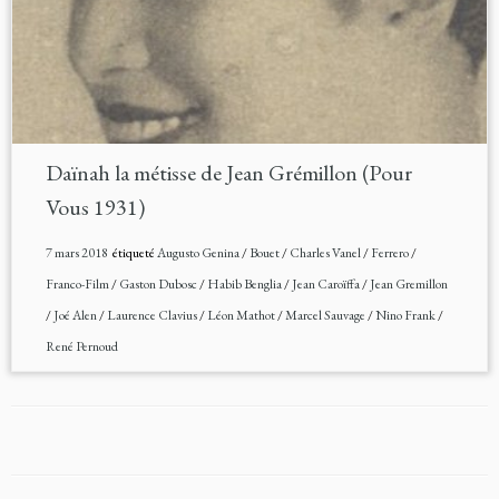
Daïnah la métisse de Jean Grémillon (Pour
Vous 1931)
7 mars 2018
étiqueté
Augusto Genina
/
Bouet
/
Charles Vanel
/
Ferrero
/
Franco-Film
/
Gaston Dubosc
/
Habib Benglia
/
Jean Caroïffa
/
Jean Gremillon
/
Joé Alen
/
Laurence Clavius
/
Léon Mathot
/
Marcel Sauvage
/
Nino Frank
/
René Pernoud