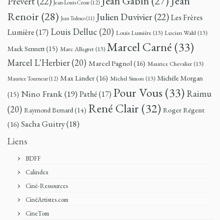
Jean
Jean Gabin
(27)
Prévert
(22)
Jean-Louis Croze
(12)
Renoir
(28)
Julien Duvivier
(22)
Les Frères
Jean Tedesco
(11)
Louis Delluc
(20)
Lumière
(17)
Louis Lumière
(13)
Lucien Wahl
(13)
Marcel Carné
(33)
Mack Sennett
(15)
Marc Allegret
(13)
Marcel L'Herbier
(20)
Marcel Pagnol
(16)
Maurice Chevalier
(13)
Max Linder
(16)
Michèle Morgan
Michel Simon
(13)
Maurice Tourneur
(12)
Pour Vous
(33)
Nino Frank
(19)
Raimu
Pathé
(17)
(15)
René Clair
(32)
(20)
Roger Régent
Raymond Bernard
(14)
Sacha Guitry
(18)
(16)
Liens
BDFF
Calindex
Ciné-Ressources
CinéArtistes.com
CineTom