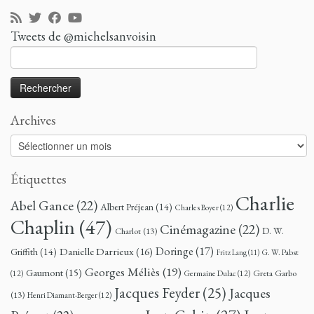
Tweets de @michelsanvoisin
Rechercher :
Archives
Archives
Étiquettes
Charlie
Abel Gance
(22)
Albert Préjean
(14)
Charles Boyer
(12)
Chaplin
(47)
Cinémagazine
(22)
D. W.
Charlot
(13)
Doringe
(17)
Danielle Darrieux
(16)
Griffith
(14)
G. W. Pabst
Fritz Lang
(11)
Georges Méliès
(19)
Gaumont
(15)
Greta Garbo
(12)
Germaine Dulac
(12)
Jacques Feyder
(25)
Jacques
(13)
Henri Diamant-Berger
(12)