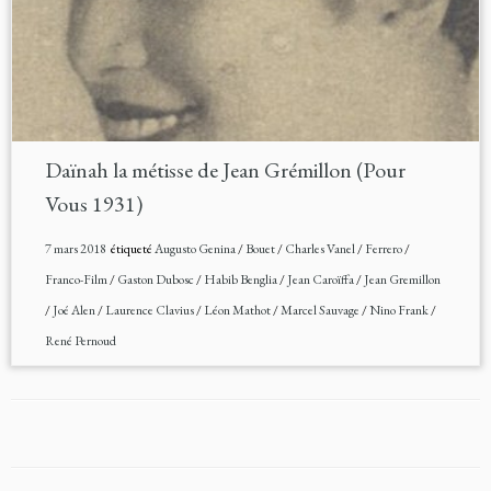
Daïnah la métisse de Jean Grémillon (Pour
Vous 1931)
7 mars 2018
étiqueté
Augusto Genina
/
Bouet
/
Charles Vanel
/
Ferrero
/
Franco-Film
/
Gaston Dubosc
/
Habib Benglia
/
Jean Caroïffa
/
Jean Gremillon
/
Joé Alen
/
Laurence Clavius
/
Léon Mathot
/
Marcel Sauvage
/
Nino Frank
/
René Pernoud