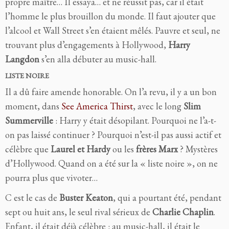
propre maître… Il essaya… et ne réussit pas, car il était
l’homme le plus brouillon du monde. Il faut ajouter que
l’alcool et Wall Street s’en étaient mêlés. Pauvre et seul, ne
trouvant plus d’engagements à Hollywood,
Harry
Langdon
s’en alla débuter au music-hall.
LISTE NOIRE
Il a dû faire amende honorable. On l’a revu, il y a un bon
moment, dans
See America Thirst
, avec le long
Slim
Summerville
: Harry y était désopilant. Pourquoi ne l’a-t-
on pas laissé continuer ? Pourquoi n’est-il pas aussi actif et
célèbre que
Laurel et Hardy
ou les
frères Marx
? Mystères
d’Hollywood. Quand on a été sur la « liste noire », on ne
pourra plus que vivoter…
C est le cas de
Buster Keaton
, qui a pourtant été, pendant
sept ou huit ans, le seul rival sérieux de
Charlie Chaplin
.
Enfant, il était déjà célèbre : au music-hall, il était le