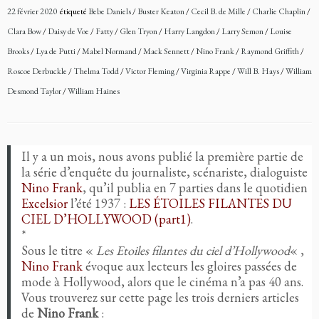
22 février 2020
étiqueté
Bebe Daniels
/
Buster Keaton
/
Cecil B. de Mille
/
Charlie Chaplin
/
Clara Bow
/
Daisy de Voe
/
Fatty
/
Glen Tryon
/
Harry Langdon
/
Larry Semon
/
Louise
Brooks
/
Lya de Putti
/
Mabel Normand
/
Mack Sennett
/
Nino Frank
/
Raymond Griffith
/
Roscoe Derbuckle
/
Thelma Todd
/
Victor Fleming
/
Virginia Rappe
/
Will B. Hays
/
William
Desmond Taylor
/
William Haines
Il y a un mois, nous avons publié la première partie de
la série d’enquête du journaliste, scénariste, dialoguiste
Nino Frank
, qu’il publia en 7 parties dans le quotidien
Excelsior
l’été 1937 :
LES ÉTOILES FILANTES DU
CIEL D’HOLLYWOOD (part1)
.
*
Sous le titre «
Les Etoiles filantes du ciel d’Hollywood
« ,
Nino Frank
évoque aux lecteurs les gloires passées de
mode à Hollywood, alors que le cinéma n’a pas 40 ans.
Vous trouverez sur cette page les trois derniers articles
de
Nino Frank
: