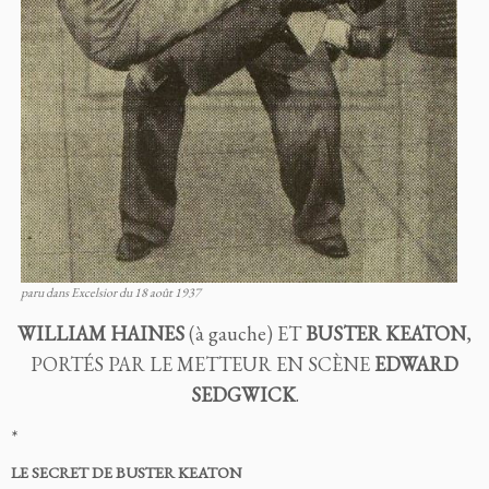
paru dans Excelsior du 18 août 1937
WILLIAM HAINES
(à gauche) ET
BUSTER KEATON
,
PORTÉS PAR LE METTEUR EN SCÈNE
EDWARD
SEDGWICK
.
*
LE SECRET DE BUSTER KEATON