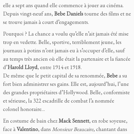
elle a sept ans quand elle commence à jouer au cinéma.
Depuis vingt-neuf ans,
Bebe Daniels
tourne des films et ne
se trouve jamais à court d’engagements.
Pourquoi ? La chance a voulu qu’elle n’ait jamais été mise
trop en vedette. Belle, sportive, terriblement jeune, les
journaux à potins n’ont jamais eu à s’occuper d’elle, sauf
au temps très ancien où elle était la partenaire et la fiancée
d’
Harold Lloyd
, entre 1914 et 1918.
De même que le petit capital de sa renommée,
Bebe
a su
fort bien administrer ses gains. Elle est, aujourd’hui, l’une
des grandes propriétaires d’Hollywood. Belle, conformiste
et sérieuse, la 322 escadrille de combat l’a nommée
colonel honoraire…
En costume de bain chez
Mack Sennett
, en robe soyeuse,
face à
Valentino
, dans
Monsieur Beaucaire
, chantant dans