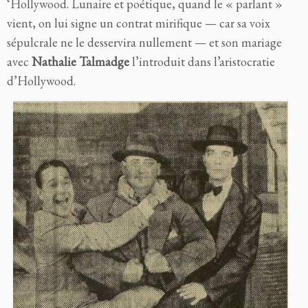
‘Hollywood. Lunaire et poétique, quand le « parlant »
vient, on lui signe un contrat mirifique — car sa voix
sépulcrale ne le desservira nullement — et son mariage
avec
Nathalie Talmadge
l’introduit dans l’aristocratie
d’Hollywood.