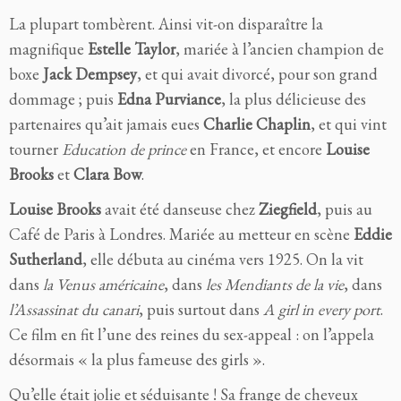
La plupart tombèrent. Ainsi vit-on disparaître la
magnifique
Estelle Taylor
, mariée à l’ancien champion de
boxe
Jack Dempsey
, et qui avait divorcé, pour son grand
dommage ; puis
Edna Purviance
, la plus délicieuse des
partenaires qu’ait jamais eues
Charlie Chaplin
, et qui vint
tourner
Education de prince
en France, et encore
Louise
Brooks
et
Clara Bow
.
Louise Brooks
avait été danseuse chez
Ziegfield
, puis au
Café de Paris à Londres. Mariée au metteur en scène
Eddie
Sutherland
, elle débuta au cinéma vers 1925. On la vit
dans
la Venus américaine
, dans
les Mendiants de la vie
, dans
l’Assassinat du canari
, puis surtout dans
A girl in every port
.
Ce film en fit l’une des reines du sex-appeal : on l’appela
désormais « la plus fameuse des girls ».
Qu’elle était jolie et séduisante ! Sa frange de cheveux