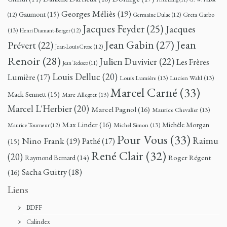
Georges Méliès
(19)
Gaumont
(15)
Greta Garbo
(12)
Germaine Dulac
(12)
Jacques Feyder
(25)
Jacques
(13)
Henri Diamant-Berger
(12)
Jean
Jean Gabin
(27)
Prévert
(22)
Jean-Louis Croze
(12)
Renoir
(28)
Julien Duvivier
(22)
Les Frères
Jean Tedesco
(11)
Louis Delluc
(20)
Lumière
(17)
Louis Lumière
(13)
Lucien Wahl
(13)
Marcel Carné
(33)
Mack Sennett
(15)
Marc Allegret
(13)
Marcel L'Herbier
(20)
Marcel Pagnol
(16)
Maurice Chevalier
(13)
Max Linder
(16)
Michèle Morgan
Michel Simon
(13)
Maurice Tourneur
(12)
Pour Vous
(33)
Nino Frank
(19)
Raimu
Pathé
(17)
(15)
René Clair
(32)
(20)
Roger Régent
Raymond Bernard
(14)
Sacha Guitry
(18)
(16)
Liens
BDFF
Calindex