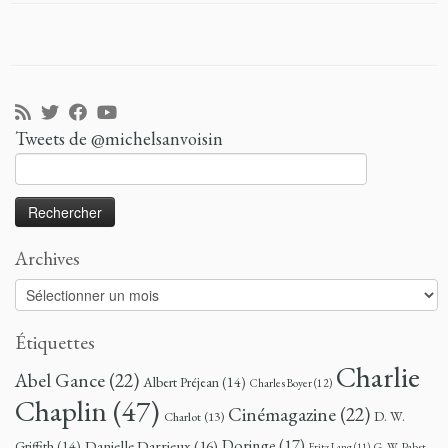
Tweets de @michelsanvoisin
Rechercher :
Archives
Archives
Étiquettes
Charlie
Abel Gance
(22)
Albert Préjean
(14)
Charles Boyer
(12)
Chaplin
(47)
Cinémagazine
(22)
D. W.
Charlot
(13)
Doringe
(17)
Danielle Darrieux
(16)
Griffith
(14)
G. W. Pabst
Fritz Lang
(11)