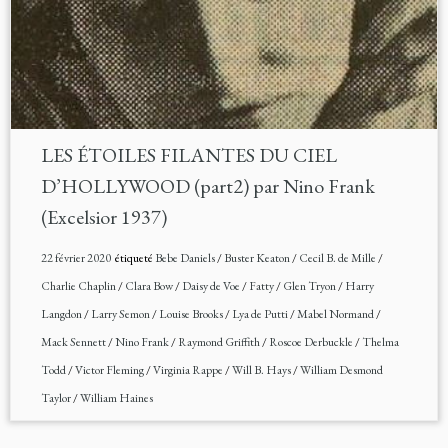
LES ÉTOILES FILANTES DU CIEL
D’HOLLYWOOD (part2) par Nino Frank
(Excelsior 1937)
22 février 2020
étiqueté
Bebe Daniels
/
Buster Keaton
/
Cecil B. de Mille
/
Charlie Chaplin
/
Clara Bow
/
Daisy de Voe
/
Fatty
/
Glen Tryon
/
Harry
Langdon
/
Larry Semon
/
Louise Brooks
/
Lya de Putti
/
Mabel Normand
/
Mack Sennett
/
Nino Frank
/
Raymond Griffith
/
Roscoe Derbuckle
/
Thelma
Todd
/
Victor Fleming
/
Virginia Rappe
/
Will B. Hays
/
William Desmond
Taylor
/
William Haines